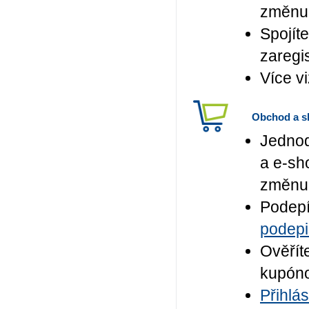
změnu 
Spojít
zaregis
Více v
Obchod a sl
Jednod
a e-sho
změnu t
Podepí
podepi
Ověříte
kupóno
Přihlás