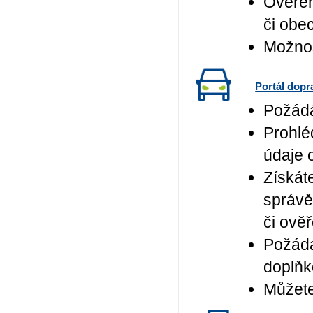
Ověřen
či obe
Možnos
Portál dopr
Požádá
Prohlé
údaje 
Získát
správě
či ověř
Požádá
doplňk
Můžete