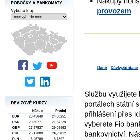
Nákupy nons
POBOČKY A BANKOMATY
provozem
Vyberte kraj:
Daně
Dávky&dotace
Službu využijete 
portálech státní 
DEVIZOVÉ KURZY
Nákup
Prodej
přihlášení přes I
EUR
23,45649
24,88251
USD
20,30771
21,54229
vyberete Fio ban
GBP
27,37537
29,03963
bankovnictví. Ná
CHF
25,17088
26,70112
PLN
5,45789
5,78971