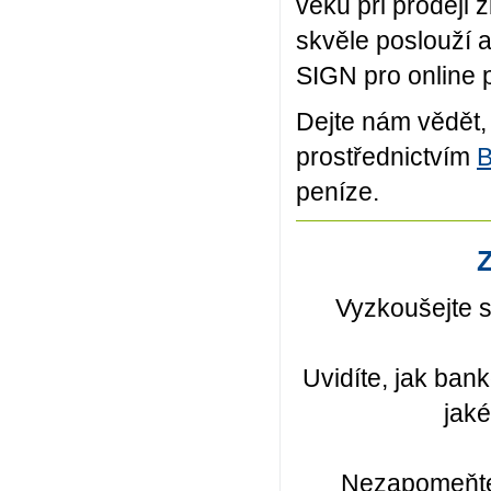
věku při prodeji 
skvěle poslouží 
SIGN pro online 
Dejte nám vědět,
prostřednictvím
B
peníze.
Z
Vyzkoušejte s
Uvidíte, jak bank
jaké
Nezapomeňte