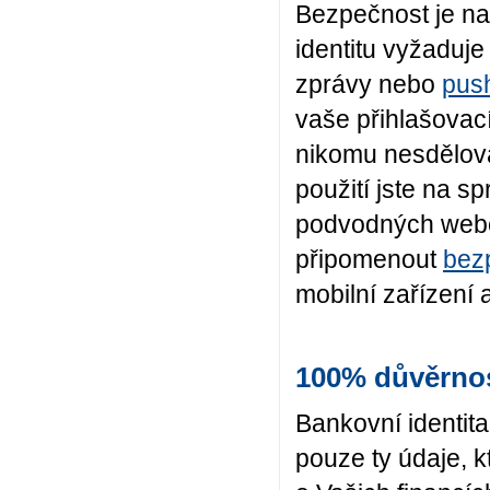
Bezpečnost je naš
identitu vyžaduj
zprávy nebo
push
vaše přihlašovací
nikomu nesdělovat
použití jste na 
podvodných web
připomenout
bez
mobilní zařízení 
100% důvěrno
Bankovní identita
pouze ty údaje, 