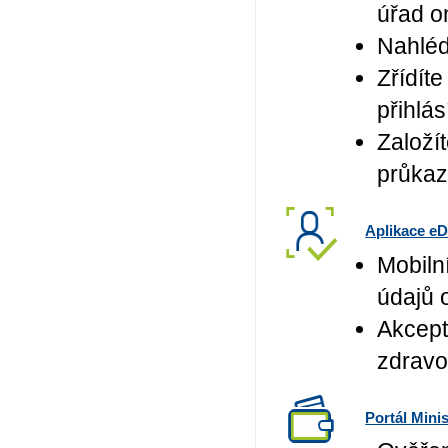
úřad on
Nahléd
Zřídíte
přihlás
Založí
průkaz
Aplikace e
Mobiln
údajů 
Akceptu
zdravot
Portál Minis