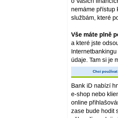
o Vašich financíc
nemáme přístup 
službám, které po
Vše máte plně p
a které jste odsou
Internetbankingu
údaje. Tam si je m
Chci používat
Bank iD nabízí h
e‑shop nebo klie
online přihlašová
zase bude hodit