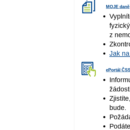
MOJE daně
Vyplní
fyzick
z nemo
Zkontr
Jak na
ePortál ČS
Inform
žádost
Zjistí
bude.
Požádá
Podáte