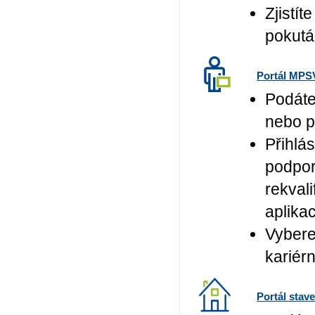
Zjistí
pokut
Portál MPS
Podáte
nebo p
Přihlá
podpor
rekvali
aplika
Vybere
kariérn
Portál stav