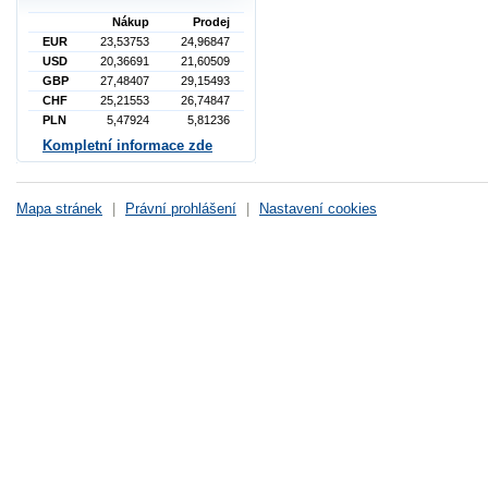
Nákup
Prodej
EUR
23,53753
24,96847
USD
20,36691
21,60509
GBP
27,48407
29,15493
CHF
25,21553
26,74847
PLN
5,47924
5,81236
Kompletní informace zde
Mapa stránek
|
Právní prohlášení
|
Nastavení cookies