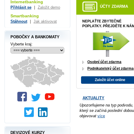
Internetbanking
ÚČTY ZDARMA
Přihlásit se
|
Založit demo
Smartbanking
Stáhnout
|
Jak aktivovat
NEPLAŤTE ZBYTEČNÉ
POPLATKY. PŘEJDĚTE K NÁM
POBOČKY A BANKOMATY
Vyberte kraj:
Osobní účet zdarma
Podnikatelský účet zdarma
Založit účet online
AKTUALITY
Upozorňujeme na typ podvodu,
který se začíná poslední dobou
objevovat
více
DEVIZOVÉ KURZY