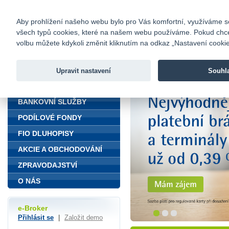
fio@fio.cz
Infomail:
Kontakty
|
Ceník
|
Kariéra
|
Na
Aby prohlížení našeho webu bylo pro Vás komfortní, využíváme sou
všech typů cookies, které na našem webu používáme. Pokud chcete 
Fio banka
volbu můžete kdykoli změnit kliknutím na odkaz „Nastavení cookies
Fio banka j
zprostředko
Upravit nastavení
Souhl
ÚVOD
BANKOVNÍ SLUŽBY
PODÍLOVÉ FONDY
FIO DLUHOPISY
AKCIE A OBCHODOVÁNÍ
ZPRAVODAJSTVÍ
O NÁS
e-Broker
Přihlásit se
|
Založit demo