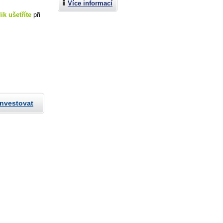
Více informací
lik ušetříte
při
investovat