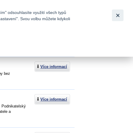
Bezpečnost
Česky
|
English
ím" odsouhlasíte využití všech typů
nastavení". Svou volbu můžete kdykoli
tků a
Více informací
by bez
Více informací
! Podnikatelský
tele a