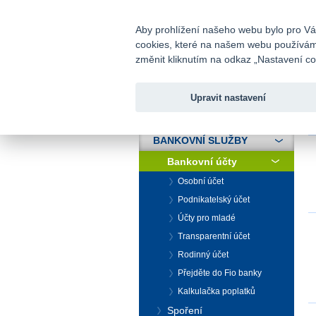
fio@fio.cz
Infomail:
Aby prohlížení našeho webu bylo pro Vás
cookies, které na našem webu používáme.
Fio banka
změnit kliknutím na odkaz „Nastavení coo
Upravit nastavení
ÚVOD
Ú
BANKOVNÍ SLUŽBY
Bankovní účty
Osobní účet
Podnikatelský účet
Účty pro mladé
Transparentní účet
Rodinný účet
Přejděte do Fio banky
Kalkulačka poplatků
Spoření