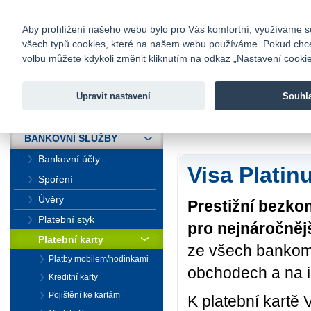
fio@fio.cz
Infomail:
Kontakty
|
Ceník
|
Kariéra
|
Na
Aby prohlížení našeho webu bylo pro Vás komfortní, využíváme sou
všech typů cookies, které na našem webu používáme. Pokud chcete 
Fio banka
volbu můžete kdykoli změnit kliknutím na odkaz „Nastavení cookies
Fio banka j
zprostředko
Upravit nastavení
Souhl
ÚVOD
Úvod
>
Bankovní sl
BANKOVNÍ SLUŽBY
Bankovní účty
Visa Platin
Spoření
Úvěry
Prestižní bezkon
Platební styk
pro nejnáročnějš
Platební karty
ze všech bankoma
Platby mobilem/hodinkami
obchodech a na i
Kreditní karty
Pojištění ke kartám
K platební kartě 