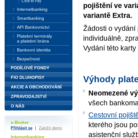
Click to Pay
pojištění ve vari
Internetbanking
variantě Extra.
Smartbanking
Žádosti o vydání 
API Bankovnictví
Platební terminály
individuálně, zpra
a platební brána
Vydání této kart
Bankovní identita
Bezpečnost
PODÍLOVÉ FONDY
Výhody plate
FIO DLUHOPISY
AKCIE A OBCHODOVÁNÍ
Neomezené vý
ZPRAVODAJSTVÍ
všech bankoma
O NÁS
Cestovní pojišt
e-Broker
kterého jsou p
Přihlásit se
|
Založit demo
asistenční služ
Internetbanking