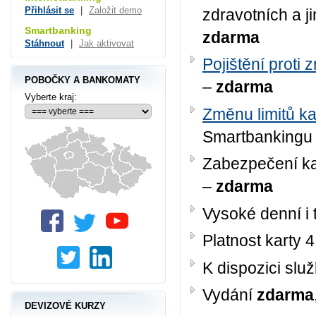
Přihlásit se
|
Založit demo
zdravotních a j
Smartbanking
zdarma
Stáhnout
|
Jak aktivovat
Pojištění proti z
POBOČKY A BANKOMATY
–
zdarma
Vyberte kraj:
Změnu limitů ka
Smartbankingu
Zabezpečení kar
–
zdarma
Vysoké denní i t
Platnost karty 4
K dispozici sl
Vydání
zdarma
DEVIZOVÉ KURZY