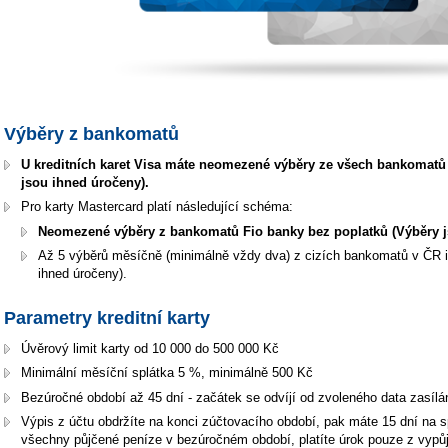
Výběry z bankomatů
U kreditních karet Visa máte neomezené výběry ze všech bankomatů 
jsou ihned úročeny).
Pro karty Mastercard platí následující schéma:
Neomezené výběry z bankomatů Fio banky bez poplatků (Výběry j
Až 5 výběrů měsíčně (minimálně vždy dva) z cizích bankomatů v ČR i 
ihned úročeny).
Parametry kreditní karty
Úvěrový limit karty od 10 000 do 500 000 Kč
Minimální měsíční splátka 5 %, minimálně 500 Kč
Bezúročné období až 45 dní - začátek se odvíjí od zvoleného data zasílá
Výpis z účtu obdržíte na konci zúčtovacího období, pak máte 15 dní na sp
všechny půjčené peníze v bezúročném období, platíte úrok pouze z vypů