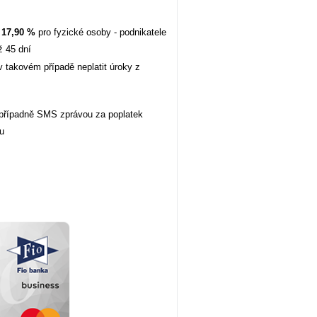
a
17,90 %
pro fyzické osoby - podnikatele
ž 45 dní
v takovém případě neplatit úroky z
 případně SMS zprávou za poplatek
lu