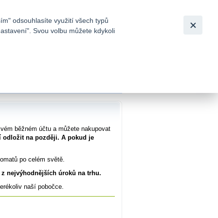
Bezpečnost
Česky
|
English
ím" odsouhlasíte využití všech typů
nastavení". Svou volbu můžete kdykoli
tků a
na svém běžném účtu a můžete nakupovat
ní odložit na později. A pokud je
nkomatů po celém světě.
z nejvýhodnějších úroků na trhu.
erékoliv naší pobočce.