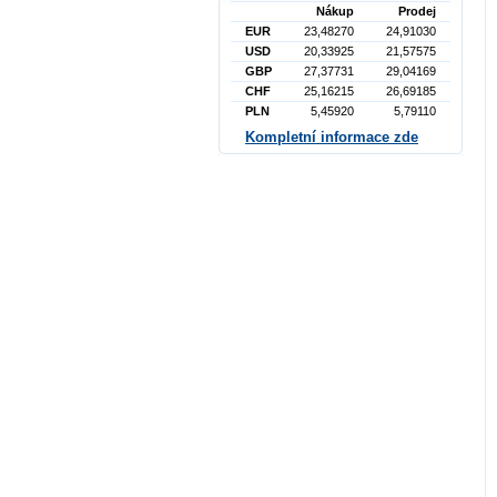
Nákup
Prodej
EUR
23,48270
24,91030
USD
20,33925
21,57575
GBP
27,37731
29,04169
CHF
25,16215
26,69185
PLN
5,45920
5,79110
Kompletní informace zde