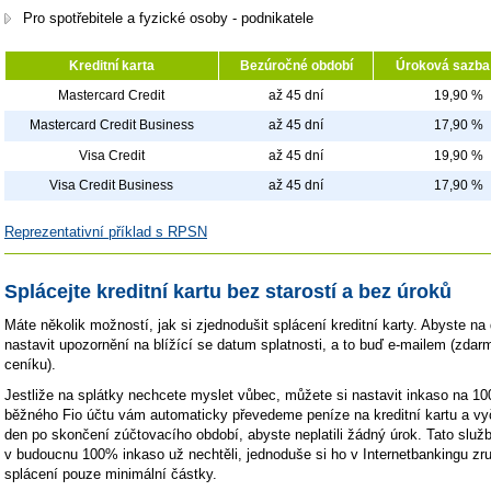
Pro spotřebitele a fyzické osoby - podnikatele
Kreditní karta
Bezúročné období
Úroková sazba 
Mastercard Credit
až 45 dní
19,90 %
Mastercard Credit Business
až 45 dní
17,90 %
Visa Credit
až 45 dní
19,90 %
Visa Credit Business
až 45 dní
17,90 %
Reprezentativní příklad s RPSN
Splácejte kreditní kartu bez starostí a bez úroků
Máte několik možností, jak si zjednodušit splácení kreditní karty. Abyste n
nastavit upozornění na blížící se datum splatnosti, a to buď e-mailem (zda
ceníku).
Jestliže na splátky nechcete myslet vůbec, můžete si nastavit inkaso na 1
běžného Fio účtu vám automaticky převedeme peníze na kreditní kartu a vyč
den po skončení zúčtovacího období, abyste neplatili žádný úrok. Tato slu
v budoucnu 100% inkaso už nechtěli, jednoduše si ho v Internetbankingu zru
splácení pouze minimální částky.