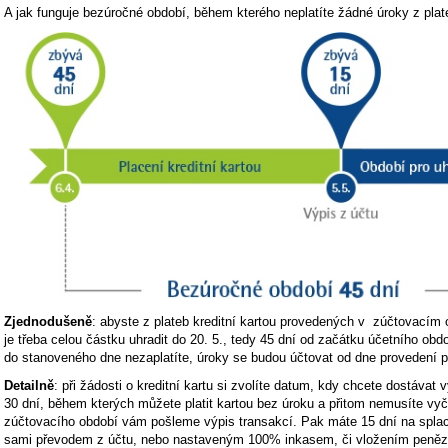
A jak funguje bezúročné období, během kterého neplatíte žádné úroky z plat
Zjednodušeně
: abyste z plateb kreditní kartou provedených v zúčtovacím obd
je třeba celou částku uhradit do 20. 5., tedy 45 dní od začátku účetního obd
do stanoveného dne nezaplatíte, úroky se budou účtovat od dne provedení pl
Detailně
: při žádosti o kreditní kartu si zvolíte datum, kdy chcete dostávat 
30 dní, během kterých můžete platit kartou bez úroku a přitom nemusíte vyč
zúčtovacího období vám pošleme výpis transakcí. Pak máte 15 dní na splac
sami převodem z účtu, nebo nastaveným 100% inkasem, či vložením peněz n