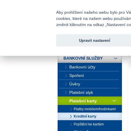
fio@fio.cz
Infomail:
Aby prohlížení našeho webu bylo pro Vás
cookies, které na našem webu používáme.
Fio banka
změnit kliknutím na odkaz „Nastavení coo
Upravit nastavení
ÚVOD
Ú
BANKOVNÍ SLUŽBY
Bankovní účty
Spoření
Úvěry
Platební styk
Platební karty
Platby mobilem/hodinkami
Kreditní karty
Pojištění ke kartám