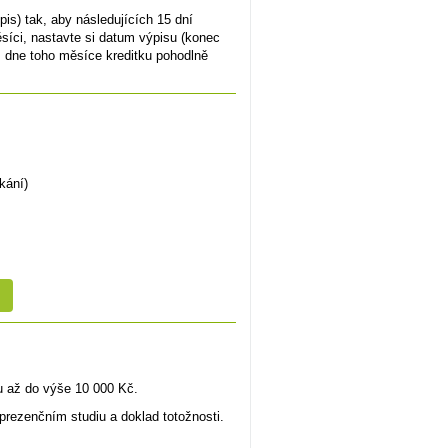
is) tak, aby následujících 15 dní
síci, nastavte si datum výpisu (konec
. dne toho měsíce kreditku pohodlně
kání)
.
u až do výše 10 000 Kč.
 prezenčním studiu a doklad totožnosti.