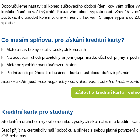
Doporučujeme nastavit si konec zúčtovacího období (den, kdy vám přijde výp
končilo těsně po vaší výplatě. Pokud vám chodí výplata např. vždy 15. v mě
zúčtovacího období) kolem 5. dne v měsíci. Tak vám 5. přijde výpis a do 20
splatíte.
Co musím splňovat pro získání kreditní karty?
Máte u nás běžný účet v českých korunách
Na účet vám chodí pravidelný příjem (např. mzda, důchod, příjmy z podni
Máte bezproblémovou úvěrovou historii
Podnikatelé při žádosti o business kartu musí dodat daňové přiznání
Splnění těchto podmínek negarantuje schválení vaší žádosti o kreditní kartu
Žádost o kreditní kartu - video
Kreditní karta pro studenty
Studentům druhého a vyššího ročníku vysokých škol nabízíme kreditní kart
Stačí přijít na kteroukoliv naší pobočku a přinést s sebou platné potvrzení o
(OP nebo pas)