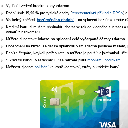
Vydání i vedení kreditní karty
zdarma
Roční úrok
19,90 %
pro fyzické osoby (
reprezentativní příklad s RPSN
) 
Volitelný začátek
bezúročného období
– na splacení bez úroku máte a
Kreditní kartu si můžete přednabít, dostat se tak do kladného zůstatku a 
výběrů z bankomatu
Můžete si nastavit
inkaso na splacení celé vyčerpané částky
zdarma
Upozornění na blížící se datum splatnosti vám zdarma pošleme mailem,
Peníze čerpáte, kdykoli potřebujete, a můžete je použít k jakémukoli úče
S kreditní kartou Mastercard i Visa můžete platit
mobilem i hodinkami
Možnost sjednat
pojištění
ke kartě (cestovní, ztráty a krádeže karty)