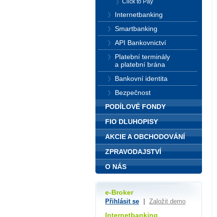
Click to Pay
Internetbanking
Smartbanking
API Bankovnictví
Platební terminály
a platební brána
Bankovní identita
Bezpečnost
PODÍLOVÉ FONDY
FIO DLUHOPISY
AKCIE A OBCHODOVÁNÍ
ZPRAVODAJSTVÍ
O NÁS
e-Broker
Přihlásit se
|
Založit demo
Internetbanking