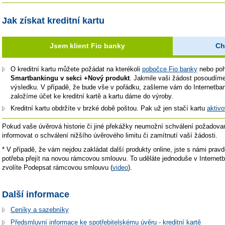
Jak získat kreditní kartu
Jsem klient Fio banky
Ch
O kreditní kartu můžete požádat na kterékoli
pobočce Fio banky
nebo poh
Smartbankingu v sekci +Nový produkt
. Jakmile vaši žádost posoudím
výsledku. V případě, že bude vše v pořádku, zašleme vám do Internetba
založíme účet ke kreditní kartě a kartu dáme do výroby.
Kreditní kartu obdržíte v brzké době poštou. Pak už jen stačí kartu
aktivo
Pokud vaše úvěrová historie či jiné překážky neumožní schválení požadova
informovat o schválení nižšího úvěrového limitu či zamítnutí vaší žádosti.
* V případě, že vám nejdou zakládat další produkty online, jste s námi pra
potřeba přejít na novou rámcovou smlouvu. To uděláte jednoduše v Internet
zvolíte Podepsat rámcovou smlouvu (
video
).
Další informace
Ceníky a sazebníky
Předsmluvní informace ke spotřebitelskému úvěru - kreditní kartě