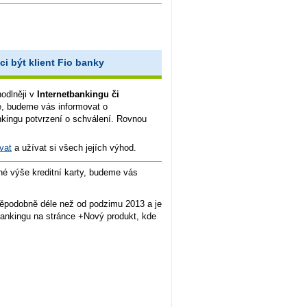
ci být klient Fio banky
odlněji v
Internetbankingu či
e, budeme vás informovat o
nkingu potvrzení o schválení. Rovnou
vat
a užívat si všech jejích výhod.
né výše kreditní karty, budeme vás
vděpodobně déle než od podzimu 2013 a je
bankingu na stránce +Nový produkt, kde