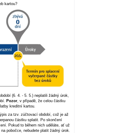
eb kartou?
obí (6. 4. - 5. 5.) neplatili žádný úrok,
obí.
Pozor
, v případě, že celou částku
atby kreditní kartou.
výpis za tzv. zúčtovací období, což je až
erpanou částku splatit. Po skončení
ení. Pokud to během nich uděláte, ať už
a pobočce, nebudete platit žádný úrok.