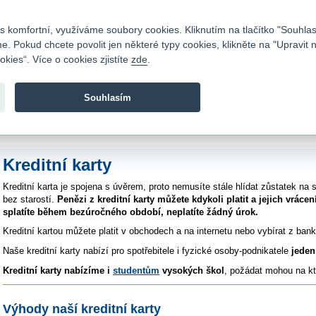
Kontakty
|
Ceník
|
Kariéra
|
Napište nám
|
Časté dotazy
|
Vztahy s investory
|
 komfortní, využíváme soubory cookies. Kliknutím na tlačítko "Souhlas
 Pokud chcete povolit jen některé typy cookies, klikněte na "Upravit 
kies“. Více o cookies zjistíte
zde
.
Fio banka je moderní česká banka. Poskytuje účty bez popla
zprostředkovává investice do cenných papírů.
Souhlasím
vod
>
Bankovní služby
>
Platební karty
>
Kreditní karty
Kreditní karty
Kreditní karta je spojena s úvěrem, proto nemusíte stále hlídat zůstatek 
bez starostí.
Penězi z kreditní karty můžete kdykoli platit a jejich vráce
splatíte během bezúročného období, neplatíte žádný úrok.
Kreditní kartou můžete platit v obchodech a na internetu nebo vybírat z ba
Naše kreditní karty nabízí pro spotřebitele i fyzické osoby-podnikatele
jeden 
Kreditní karty nabízíme i
studentům
vysokých škol
, požádat mohou na kt
Výhody naší kreditní karty