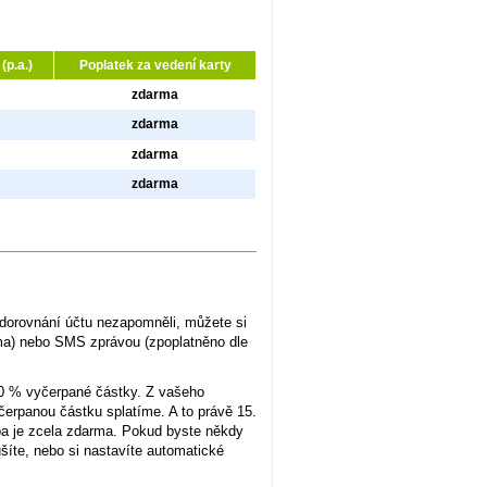
(p.a.)
Poplatek za vedení karty
zdarma
zdarma
zdarma
zdarma
a dorovnání účtu nezapomněli, můžete si
rma) nebo SMS zprávou (zpoplatněno dle
00 % vyčerpané částky. Z vašeho
erpanou částku splatíme. A to právě 15.
žba je zcela zdarma. Pokud byste někdy
šíte, nebo si nastavíte automatické