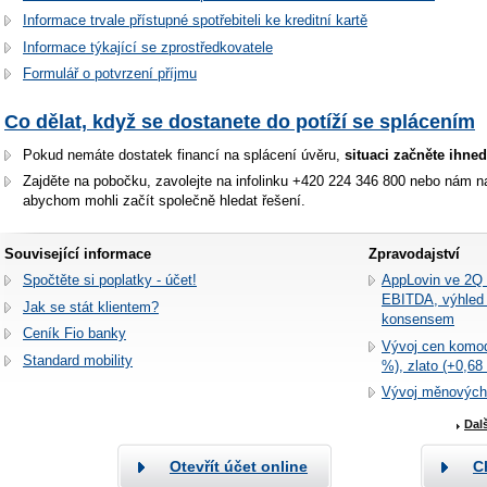
Informace trvale přístupné spotřebiteli ke kreditní kartě
Informace týkající se zprostředkovatele
Formulář o potvrzení příjmu
Co dělat, když se dostanete do potíží se splácením
Pokud nemáte dostatek financí na splácení úvěru,
situaci začněte ihned
Zajděte na pobočku, zavolejte na infolinku +420 224 346 800 nebo nám na
abychom mohli začít společně hledat řešení.
Související informace
Zpravodajství
Spočtěte si poplatky - účet!
AppLovin ve 2Q 
EBITDA, výhled 
Jak se stát klientem?
konsensem
Ceník Fio banky
Vývoj cen komod
Standard mobility
%), zlato (+0,68
Vývoj měnových
Dal
Otevřít účet online
C