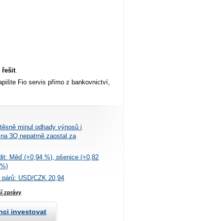
 řešit
.
pište Fio servis přímo z bankovnictví,
těsně minul odhady výnosů i
na 3Q nepatrně zaostal za
it: Měď (+0,94 %), pšenice (+0,82
 %)
 párů: USD/CZK 20,94
ší zprávy
hci investovat