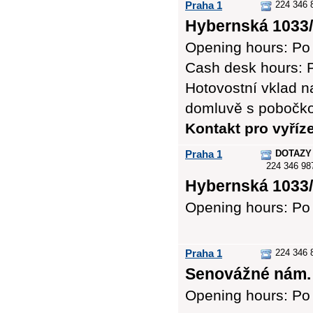
Praha 1
224 346 
Hybernská 1033/
Opening hours: Po 
Cash desk hours: P
Hotovostní vklad n
domluvě s pobočk
Kontakt pro vyříz
Praha 1
DOTAZY
224 346 98
Hybernská 1033/
Opening hours: Po 
Praha 1
224 346 
Senovážné nám. 
Opening hours: Po 