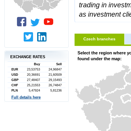
trading in invest
as investment cli
Czech branches
Select the region where y
EXCHANGE RATES
found under the map:
Buy
Sell
EUR
23,53753
24,96847
USD
20,36691
21,60509
GBP
27,48407
29,15493
CHF
25,21553
26,74847
PLN
5,47924
5,81236
Full details here