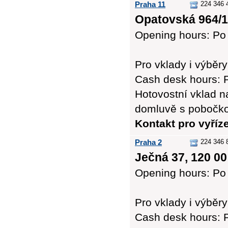
Praha 11
224 346 
Opatovská 964/1
Opening hours: Po 
Pro vklady i výb
Cash desk hours: P
Hotovostní vklad n
domluvě s pobočk
Kontakt pro vyří
Praha 2
224 346 
Ječná 37, 120 00
Opening hours: Po 
Pro vklady i výb
Cash desk hours: P