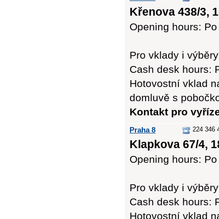
Křenova 438/3, 1
Opening hours: Po 
Pro vklady i výb
Cash desk hours: Po
Hotovostní vklad n
domluvě s pobočk
Kontakt pro vyříz
Praha 8
224 346 
Klapkova 67/4, 1
Opening hours: Po 
Pro vklady i výb
Cash desk hours: P
Hotovostní vklad n