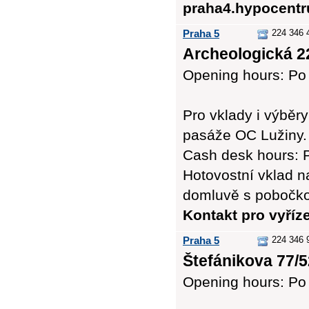
praha4.hypocent
Praha 5
224 346 
Archeologická 22
Opening hours: Po 
Pro vklady i výbě
pasáže OC Lužiny.
Cash desk hours: P
Hotovostní vklad n
domluvě s pobočk
Kontakt pro vyříz
Praha 5
224 346 
Štefánikova 77/5
Opening hours: Po 