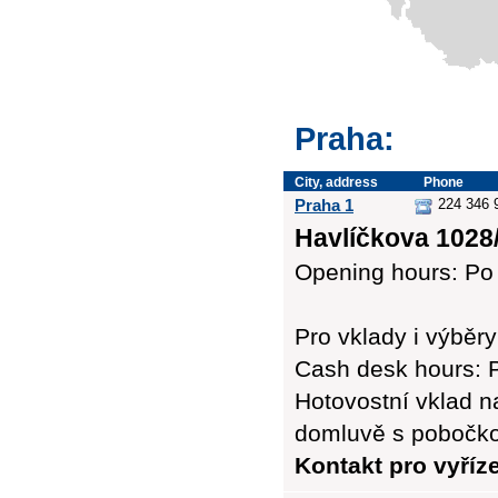
Praha:
City, address
Phone
Praha 1
224 346 9
Havlíčkova 1028/
Opening hours: Po 
Pro vklady i výbě
Cash desk hours: P
Hotovostní vklad n
domluvě s pobočk
Kontakt pro vyříz