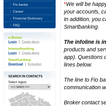
*
We will be happ
Fio banka
your accounts, ca
Career
In addition, you c
Financial Dictionary
FAQ
Smartbanking.
e-Broker
The infoline is 
Login
|
Create demo
products and serv
Internetbanking
Login
|
Create demo
app). Questions 
Smartbanking
lines below.
Download
|
Activation
SEARCH IN CONTACTS
The line to Fio ba
Select region:
communication wit
Broker contact se