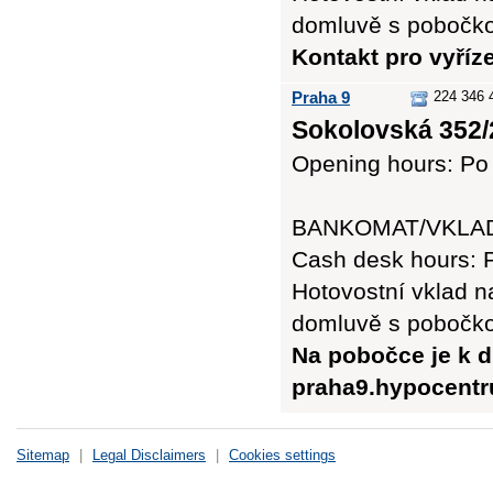
domluvě s pobočk
Kontakt pro vyří
Praha 9
224 346 
Sokolovská 352/
Opening hours: Po 
BANKOMAT/VKLADO
Cash desk hours: P
Hotovostní vklad n
domluvě s pobočk
Na pobočce je k d
praha9.hypocent
Sitemap
|
Legal Disclaimers
|
Cookies settings