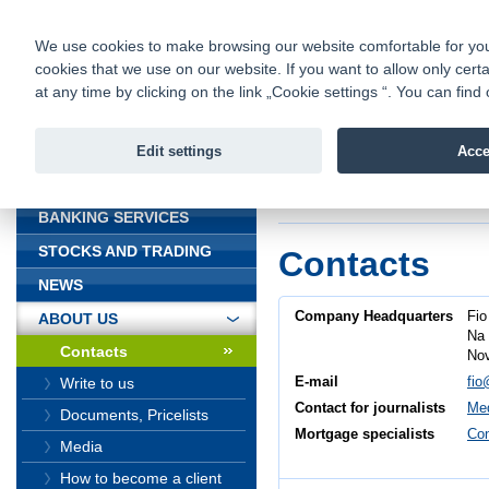
fio@fio.cz
Infomail:
Contacts
|
Pricelist
|
Career
|
We use cookies to make browsing our website comfortable for you. 
cookies that we use on our website. If you want to allow only certa
Fio banka is
Fio banka
at any time by clicking on the link „Cookie settings “. You can fi
providing f
investments 
Edit settings
Acce
INTRODUCTION
Introduction
>
About
BANKING SERVICES
STOCKS AND TRADING
Contacts
NEWS
Company Headquarters
Fio
ABOUT US
Na 
Contacts
Nov
E-mail
fio
Write to us
Contact for journalists
Med
Documents, Pricelists
Mortgage specialists
Con
Media
How to become a client