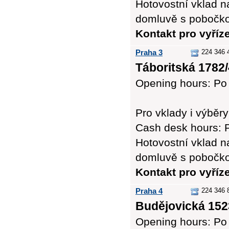
Hotovostní vklad n
domluvě s pobočk
Kontakt pro vyříz
Praha 3
224 346 
Táboritská 1782/
Opening hours: Po 
Pro vklady i výb
Cash desk hours: P
Hotovostní vklad n
domluvě s pobočk
Kontakt pro vyříz
Praha 4
224 346 
Budějovická 152
Opening hours: Po 