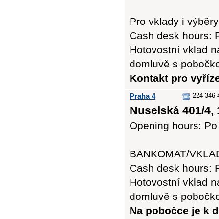
Pro vklady i výb
Cash desk hours: P
Hotovostní vklad n
domluvě s pobočk
Kontakt pro vyří
Praha 4
224 346 
Nuselská 401/4, 
Opening hours: Po 
BANKOMAT/VKLADO
Cash desk hours: P
Hotovostní vklad n
domluvě s pobočk
Na pobočce je k d