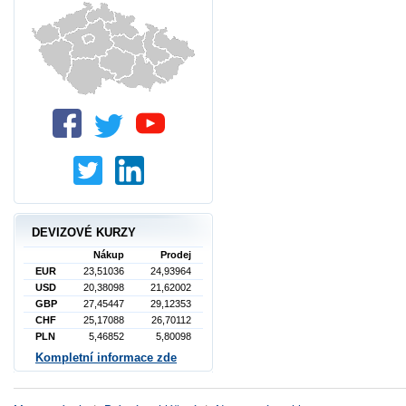
DEVIZOVÉ KURZY
Nákup
Prodej
EUR
23,51036
24,93964
USD
20,38098
21,62002
GBP
27,45447
29,12353
CHF
25,17088
26,70112
PLN
5,46852
5,80098
Kompletní informace zde