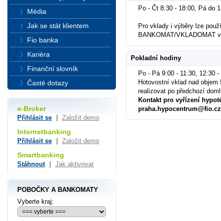
Po - Čt 8:30 - 18:00, Pá do 
Média
Jak se stát klientem
Pro vklady i výběry lze použí
BANKOMAT/VKLADOMAT ved
Fio banka
Kariéra
Pokladní hodiny
Finanční slovník
Po - Pá 9:00 - 11:30, 12:30 -
Hotovostní vklad nad objem 
Časté dotazy
realizovat po předchozí dom
Kontakt pro vyřízení hypot
e-Broker
praha.hypocentrum@fio.cz
Přihlásit se
|
Založit demo
Internetbanking
Přihlásit se
|
Založit demo
Smartbanking
Stáhnout
|
Jak aktivovat
POBOČKY A BANKOMATY
Vyberte kraj: