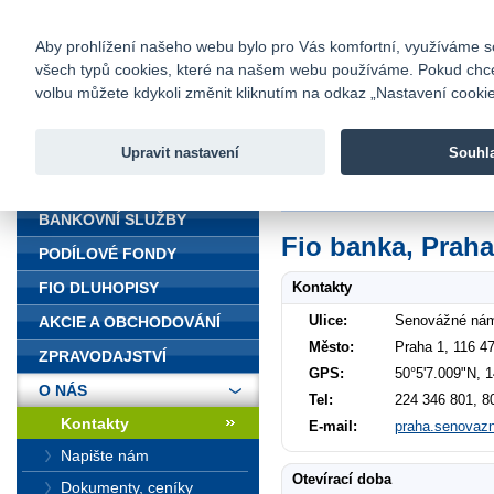
fio@fio.cz
Infomail:
Kontakty
|
Ceník
|
Kariéra
|
Na
Aby prohlížení našeho webu bylo pro Vás komfortní, využíváme sou
všech typů cookies, které na našem webu používáme. Pokud chcete 
Fio banka
volbu můžete kdykoli změnit kliknutím na odkaz „Nastavení cookies
Fio banka j
zprostředko
Upravit nastavení
Souhl
ÚVOD
Úvod
>
O nás
>
Kontakty
>
Praha 
BANKOVNÍ SLUŽBY
Fio banka, Praha
PODÍLOVÉ FONDY
Kontakty
FIO DLUHOPISY
Ulice:
Senovážné nám
AKCIE A OBCHODOVÁNÍ
Město:
Praha 1, 116 4
ZPRAVODAJSTVÍ
GPS:
50°5'7.009"N, 
O NÁS
Tel:
224 346 801, 8
Kontakty
E-mail:
praha.senovaz
Napište nám
Otevírací doba
Dokumenty, ceníky