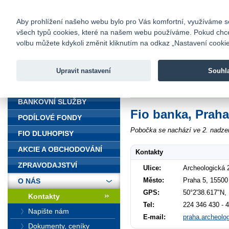
fio@fio.cz
Infomail:
Kontakty
|
Ceník
|
Kariéra
|
Na
Aby prohlížení našeho webu bylo pro Vás komfortní, využíváme sou
všech typů cookies, které na našem webu používáme. Pokud chcete 
Fio banka
volbu můžete kdykoli změnit kliknutím na odkaz „Nastavení cookies
Fio banka j
zprostředko
Upravit nastavení
Souhl
ÚVOD
Úvod
>
O nás
>
Kontakty
>
Praha 
BANKOVNÍ SLUŽBY
Fio banka, Praha
PODÍLOVÉ FONDY
Pobočka se nachází ve 2. nadze
FIO DLUHOPISY
AKCIE A OBCHODOVÁNÍ
Kontakty
ZPRAVODAJSTVÍ
Ulice:
Archeologická 
Město:
Praha 5, 15500
O NÁS
GPS:
50°2'38.617"N,
Kontakty
Tel:
224 346 430 - 
Napište nám
E-mail:
praha.archeolo
Dokumenty, ceníky