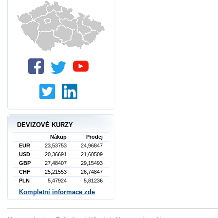
DEVIZOVÉ KURZY
Nákup
Prodej
EUR
23,53753
24,96847
USD
20,36691
21,60509
GBP
27,48407
29,15493
CHF
25,21553
26,74847
PLN
5,47924
5,81236
Kompletní informace zde