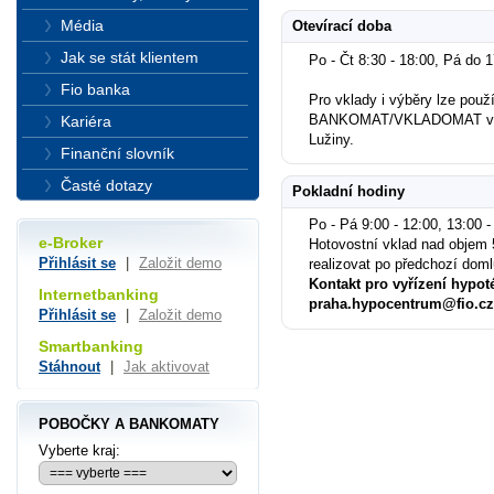
Média
Otevírací doba
Jak se stát klientem
Po - Čt 8:30 - 18:00, Pá do 
Fio banka
Pro vklady i výběry lze použí
BANKOMAT/VKLADOMAT v p
Kariéra
Lužiny.
Finanční slovník
Časté dotazy
Pokladní hodiny
Po - Pá 9:00 - 12:00, 13:00 -
e-Broker
Hotovostní vklad nad objem 
Přihlásit se
|
Založit demo
realizovat po předchozí dom
Kontakt pro vyřízení hypot
Internetbanking
praha.hypocentrum@fio.cz
Přihlásit se
|
Založit demo
Smartbanking
Stáhnout
|
Jak aktivovat
POBOČKY A BANKOMATY
Vyberte kraj: