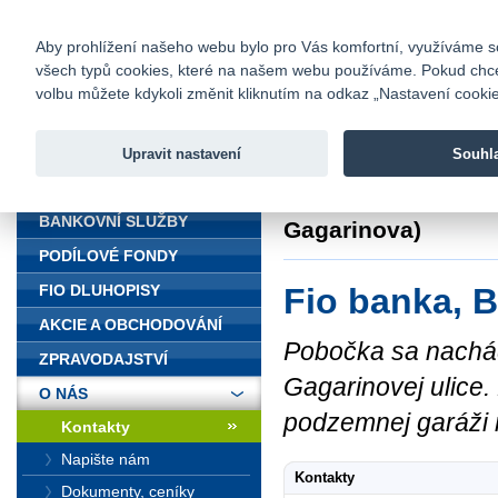
fio@fio.cz
Infomail:
Kontakty
|
Ceník
|
Kariéra
|
Na
Aby prohlížení našeho webu bylo pro Vás komfortní, využíváme sou
všech typů cookies, které na našem webu používáme. Pokud chcete 
Fio banka
volbu můžete kdykoli změnit kliknutím na odkaz „Nastavení cookies
Fio banka j
zprostředko
Upravit nastavení
Souhl
ÚVOD
Úvod
>
O nás
>
Kon
BANKOVNÍ SLUŽBY
Gagarinova)
PODÍLOVÉ FONDY
Fio banka, B
FIO DLUHOPISY
AKCIE A OBCHODOVÁNÍ
Pobočka sa nachád
ZPRAVODAJSTVÍ
Gagarinovej ulice.
O NÁS
podzemnej garáži 
Kontakty
Napište nám
Kontakty
Dokumenty, ceníky