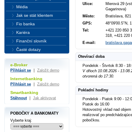
Ulice:
Mierová 29 (vst
Média
Gagarinova)
Jak se stát klientem
Město:
Bratislava, 821
GPS:
48°09'00.5"N, 
Fio banka
Tel:
+421 220 850 3
Kariéra
318, +421 220 
Finanční slovník
E-mail:
bratislava.gaga
Časté dotazy
Otevírací doba
e-Broker
Pondelok - Štvrtok 8:30 - 18
Přihlásit se
|
Založit demo
V dňoch 10.08.2026 - 13.08.
otvorená do 17:30.
Internetbanking
Přihlásit se
|
Založit demo
Pokladní hodiny
Smartbanking
Stáhnout
|
Jak aktivovat
Pondelok - Piatok 9:00 - 12:0
Piatok do 16:00
Hotovostný vklad nad objem
POBOČKY A BANKOMATY
realizovať po predchádzajúc
pobočkou.
Vyberte kraj: