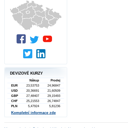
DEVIZOVÉ KURZY
Nákup
Prodej
EUR
23,53753
24,96847
USD
20,36691
21,60509
GBP
27,48407
29,15493
CHF
25,21553
26,74847
PLN
5,47924
5,81236
Kompletní informace zde