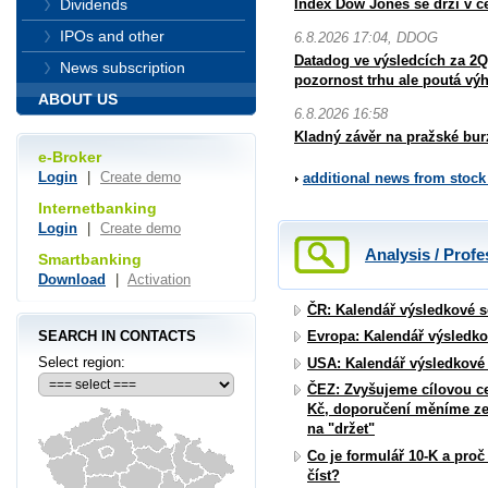
Index Dow Jones se drží v č
Dividends
IPOs and other
6.8.2026 17:04, DDOG
Datadog ve výsledcích za 2Q
News subscription
pozornost trhu ale poutá vý
ABOUT US
6.8.2026 16:58
Kladný závěr na pražské bur
e-Broker
Login
|
Create demo
additional news from stoc
Internetbanking
Login
|
Create demo
Analysis / Profe
Smartbanking
Download
|
Activation
ČR: Kalendář výsledkové 
SEARCH IN CONTACTS
Evropa: Kalendář výsledk
Select region:
USA: Kalendář výsledkové
ČEZ: Zvyšujeme cílovou ce
Kč, doporučení měníme ze
na "držet"
Co je formulář 10-K a proč
číst?