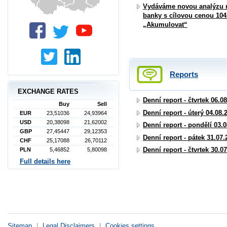
Vydáváme novou analýzu 
banky s cílovou cenou 10
„Akumulovat“
Reports
EXCHANGE RATES
Denní report - čtvrtek 06.0
Buy
Sell
Denní report - úterý 04.08.
EUR
23,51036
24,93964
USD
20,38098
21,62002
Denní report - pondělí 03.
GBP
27,45447
29,12353
Denní report - pátek 31.07.
CHF
25,17088
26,70112
Denní report - čtvrtek 30.0
PLN
5,46852
5,80098
Full details here
Sitemap
|
Legal Disclaimers
|
Cookies settings