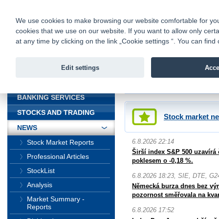
fio@fio.cz
Infomail:
Contacts
|
Pricelist
|
Career
|
We use cookies to make browsing our website comfortable for you. 
cookies that we use on our website. If you want to allow only certa
Fio banka is
Fio banka
at any time by clicking on the link „Cookie settings “. You can fi
providing f
investments 
Edit settings
Acce
INTRODUCTION
Introduction
>
News
BANKING SERVICES
STOCKS AND TRADING
Stock market n
NEWS
6.8.2026 22:14
Stock Market Reports
Širší index S&P 500 uzavírá 
Professional Articles
poklesem o -0,18 %.
StockList
6.8.2026 18:23, SIE, DTE, G2
Analysis
Německá burza dnes bez výr
pozornost směřovala na kvar
Market Summary -
Reports
6.8.2026 17:52