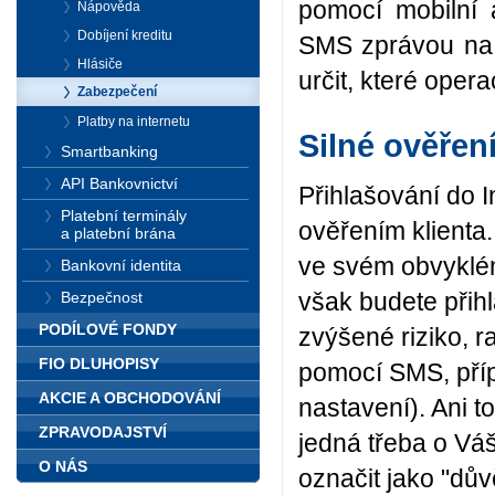
pomocí mobilní
Nápověda
Dobíjení kreditu
SMS zprávou na k
Hlásiče
určit, které oper
Zabezpečení
Platby na internetu
Silné ověřen
Smartbanking
API Bankovnictví
Přihlašování do I
Platební terminály
ověřením klienta.
a platební brána
ve svém obvyklém
Bankovní identita
však budete přih
Bezpečnost
PODÍLOVÉ FONDY
zvýšené riziko, 
FIO DLUHOPISY
pomocí SMS, příp
AKCIE A OBCHODOVÁNÍ
nastavení). Ani t
ZPRAVODAJSTVÍ
jedná třeba o Vá
O NÁS
označit jako "dův