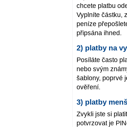
chcete platbu ode
Vyplníte částku, 
peníze přepošlet
připsána ihned.
2) platby na v
Posíláte často pl
nebo svým známým
šablony, poprvé j
ověření.
3) platby menš
Zvykli jste si pla
potvrzovat je PI