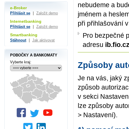
nebudeme a budet
e-Broker
jménem a heslem
Přihlásit se
|
Založit demo
Internetbanking
při přihlašování
Přihlásit se
|
Založit demo
Pro bezpečné p
Smartbanking
Stáhnout
|
Jak aktivovat
adresu
ib.fio.c
POBOČKY A BANKOMATY
Vyberte kraj:
Způsoby aut
Je na vás, jaký z
způsob autorizac
v sekci Nastaven
lze způsoby auto
> Nastavení).