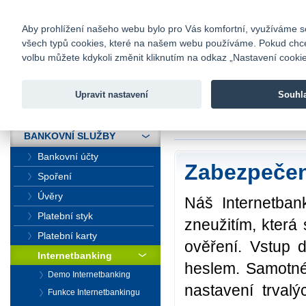
fio@fio.cz
Infomail:
Kontakty
|
Ceník
|
Kariéra
|
Na
Aby prohlížení našeho webu bylo pro Vás komfortní, využíváme sou
všech typů cookies, které na našem webu používáme. Pokud chcete 
Fio banka
volbu můžete kdykoli změnit kliknutím na odkaz „Nastavení cookies
Fio banka j
zprostředko
Upravit nastavení
Souhl
ÚVOD
Úvod
>
Bankovní sl
BANKOVNÍ SLUŽBY
Bankovní účty
Zabezpečen
Spoření
Úvěry
Náš Internetban
Platební styk
zneužitím, která
Platební karty
ověření. Vstup 
Internetbanking
heslem. Samotné
Demo Internetbanking
nastavení trval
Funkce Internetbankingu