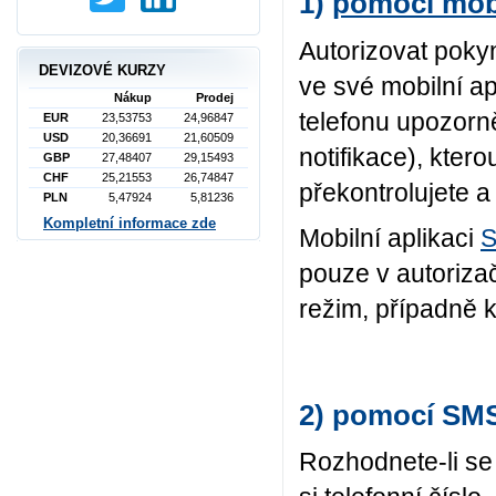
1)
pomocí mobi
Autorizovat poky
DEVIZOVÉ KURZY
ve své mobilní a
Nákup
Prodej
telefonu upozorně
EUR
23,53753
24,96847
USD
20,36691
21,60509
notifikace), kter
GBP
27,48407
29,15493
CHF
25,21553
26,74847
překontrolujete a
PLN
5,47924
5,81236
Kompletní informace zde
Mobilní aplikaci
S
pouze v autorizač
režim, případně 
2) pomocí SM
Rozhodnete-li se