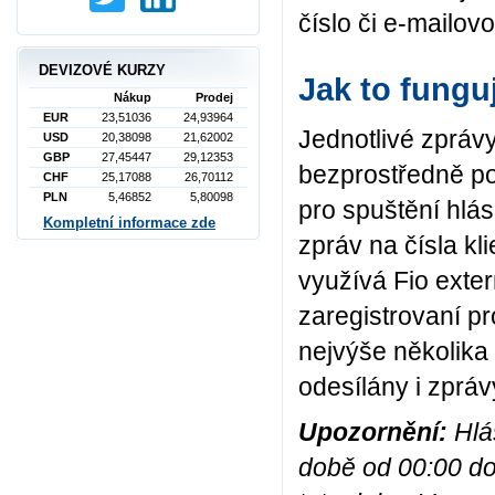
číslo či e-mailo
DEVIZOVÉ KURZY
Jak to fungu
Nákup
Prodej
EUR
23,51036
24,93964
Jednotlivé zpráv
USD
20,38098
21,62002
GBP
27,45447
29,12353
bezprostředně p
CHF
25,17088
26,70112
PLN
5,46852
5,80098
pro spuštění hlá
Kompletní informace zde
zpráv na čísla kl
využívá Fio exter
zaregistrovaní pr
nejvýše několika 
odesílány i zpráv
Upozornění:
Hlás
době od 00:00 do 