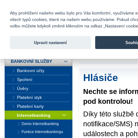
fio@fio.cz
Infomail:
Kontakty
|
Ceník
|
Kariéra
|
Na
Aby prohlížení našeho webu bylo pro Vás komfortní, využíváme sou
všech typů cookies, které na našem webu používáme. Pokud chcete 
Fio banka
volbu můžete kdykoli změnit kliknutím na odkaz „Nastavení cookies
Fio banka j
zprostředko
Upravit nastavení
Souhl
ÚVOD
Úvod
>
Bankovní sl
BANKOVNÍ SLUŽBY
Bankovní účty
Hlásiče
Spoření
Úvěry
Nechte se infor
Platební styk
pod kontrolou!
Platební karty
Díky této službě 
Internetbanking
notifikace/SMS) n
Demo Internetbanking
Funkce Internetbankingu
událostech a poh