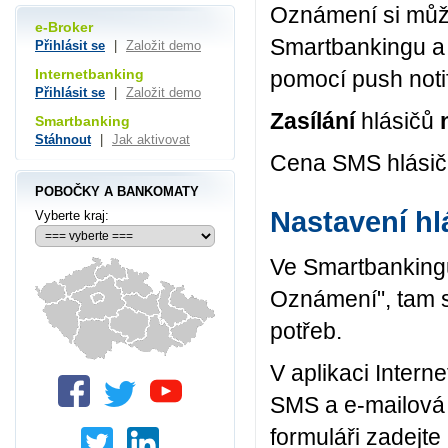
Oznámení si může
e-Broker
Smartbankingu a 
Přihlásit se
|
Založit demo
Internetbanking
pomocí push notif
Přihlásit se
|
Založit demo
Zasílání
hlásičů
n
Smartbanking
Stáhnout
|
Jak aktivovat
Cena SMS hlásič
POBOČKY A BANKOMATY
Nastavení hl
Vyberte kraj:
Ve Smartbankingu
Oznámení", tam s
potřeb.
V aplikaci Intern
SMS a e-mailová 
formuláři zadejte