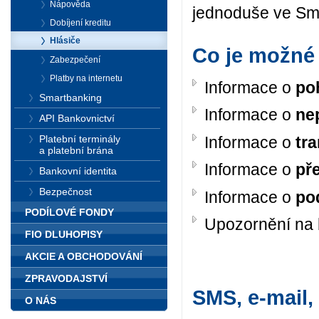
Nápověda
jednoduše ve Sma
Dobíjení kreditu
Hlásiče
Co je možné 
Zabezpečení
Platby na internetu
Informace o
po
Smartbanking
Informace o
ne
API Bankovnictví
Informace o
tr
Platební terminály
a platební brána
Informace o
př
Bankovní identita
Bezpečnost
Informace o
po
PODÍLOVÉ FONDY
Upozornění na
FIO DLUHOPISY
AKCIE A OBCHODOVÁNÍ
ZPRAVODAJSTVÍ
SMS, e-mail,
O NÁS