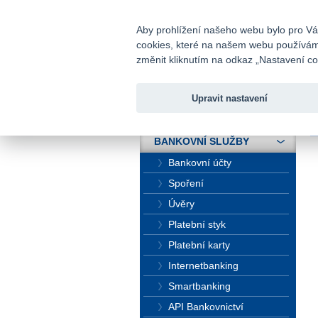
fio@fio.cz
Infomail:
Aby prohlížení našeho webu bylo pro Vás
cookies, které na našem webu používáme.
Fio banka
změnit kliknutím na odkaz „Nastavení coo
Upravit nastavení
ÚVOD
Ú
BANKOVNÍ SLUŽBY
Bankovní účty
Spoření
Úvěry
Platební styk
Platební karty
Internetbanking
Smartbanking
API Bankovnictví