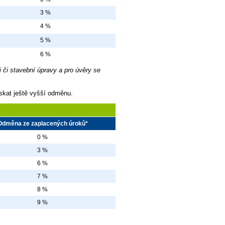
3 %
4 %
5 %
6 %
i či stavební úpravy a pro úvěry se
ískat ještě vyšší odměnu.
Odměna ze zaplacených úroků*
0 %
3 %
6 %
7 %
8 %
9 %
.