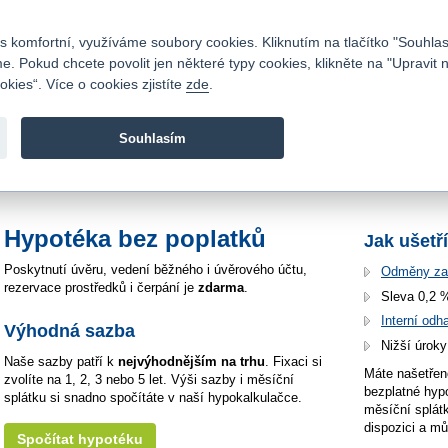
Kontakty
|
Ceník
|
Kariéra
|
Napište nám
|
Časté dotazy
|
Vztahy s investory
|
 komfortní, využíváme soubory cookies. Kliknutím na tlačítko "Souhlas
 Pokud chcete povolit jen některé typy cookies, klikněte na "Upravit 
kies“. Více o cookies zjistíte
zde
.
Fio banka je moderní česká banka. Poskytuje účty bez popla
zprostředkovává investice do cenných papírů.
Souhlasím
vod
>
Bankovní služby
>
Naše úvěry
Hypotéka bez poplatků
Jak ušetř
Poskytnutí úvěru, vedení běžného i úvěrového účtu,
Odměny za 
rezervace prostředků i čerpání je
zdarma
.
Sleva 0,2 
Interní odh
Výhodná sazba
Nižší úrok
Naše sazby patří k
nejvýhodnějším na trhu
. Fixaci si
Máte našetřen
zvolíte na 1, 2, 3 nebo 5 let. Výši sazby i měsíční
bezplatné hypo
splátku si snadno spočítáte v naší hypokalkulačce.
měsíční splát
dispozici a m
Spočítat hypotéku