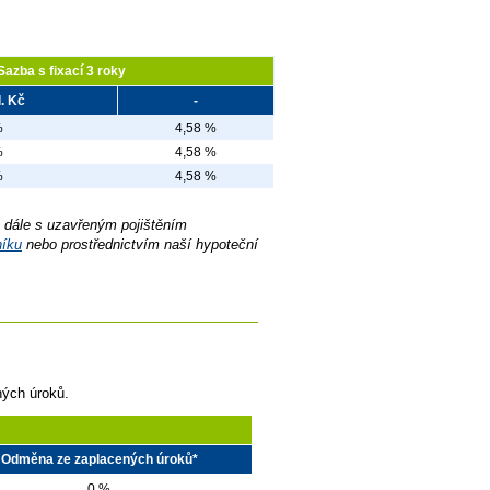
Sazba s fixací 3 roky
l. Kč
-
%
4,58 %
%
4,58 %
%
4,58 %
 dále s uzavřeným pojištěním
íku
nebo prostřednictvím naší hypoteční
ných úroků.
Odměna ze zaplacených úroků*
0 %