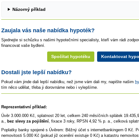
Názorný příklad
Zaujala vás naše nabídka hypoték?
Sjednejte si schůzku s našimi hypotečními specialisty, kteří vám rádi zodpo
financovat vaše bydlení.
Spočítat hypotéku
Kontaktovat hypo
Dostali jste lepší nabídku?
Pokud vám jinde dali lepší nabídku, než jsme vám dali my, napište našim
hy
tím něco udělat, třeba ji dorovnáme nebo i vylepšíme.
Reprezentativní příklad:
Úvěr 3.000.000 Kč, splatnost 20 let, celkem 240 měsíčních splátek 19.435
a.,
bez slevy za pojištění
, fixace 3 roky, RPSN 4,92 % p. a., celková spla
Poplatky banky spojené s Úvěrem: Běžný účet s internetbankingem 0 Kč. Pop
nemovitosti 5.000 Kč (pokud již ocenění existuje 0 Kč) a katastru nemovitost