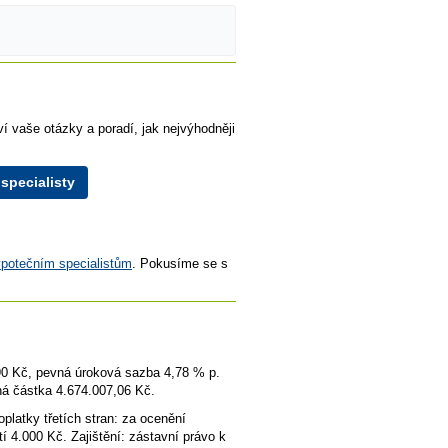
ví vaše otázky a poradí, jak nejvýhodněji
specialisty
potečním specialistům
. Pokusíme se s
,90 Kč, pevná úroková sazba 4,78 % p.
tná částka 4.674.007,06 Kč.
latky třetích stran: za ocenění
í 4.000 Kč. Zajištění: zástavní právo k