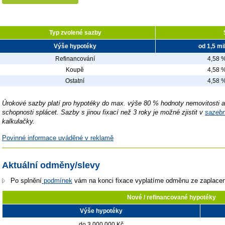
Typ zvolené sazby
Výše hypotéky
od 1,5 mi
Refinancování
4,58 
Koupě
4,58 
Ostatní
4,58 
Úrokové sazby platí pro hypotéky do max. výše 80 % hodnoty nemovitosti a
schopnosti splácet.
Sazby s jinou fixací než 3 roky je možné zjistit v
sazebn
kalkulačky.
Povinné informace uváděné v reklamě
Aktuální odměny/slevy
Po splnění
podmínek
vám na konci fixace vyplatíme odměnu ze zaplace
Nové / refinancované hypotéky
Výše hypotéky
do 3 000 000 Kč