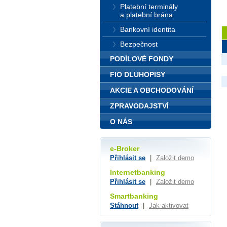
Platební terminály
a platební brána
Bankovní identita
Bezpečnost
PODÍLOVÉ FONDY
FIO DLUHOPISY
AKCIE A OBCHODOVÁNÍ
ZPRAVODAJSTVÍ
O NÁS
e-Broker
Přihlásit se
|
Založit demo
Internetbanking
Přihlásit se
|
Založit demo
Smartbanking
Stáhnout
|
Jak aktivovat