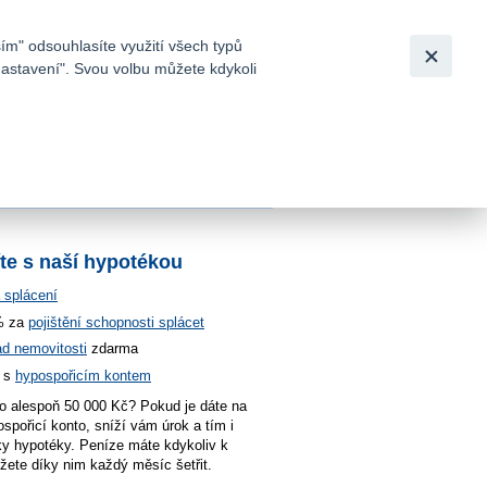
Bezpečnost
Česky
|
English
ím" odsouhlasíte využití všech typů
nastavení". Svou volbu můžete kdykoli
tků a
íte s naší hypotékou
splácení
% za
p
ojištění schopnosti splácet
ad nemovitosti
zdarma
y s
hypospořicím kontem
o alespoň 50 000 Kč? Pokud je dáte na
spořicí konto, sníží vám úrok a tím i
ky hypotéky. Peníze máte kdykoliv k
ůžete díky nim každý měsíc šetřit.