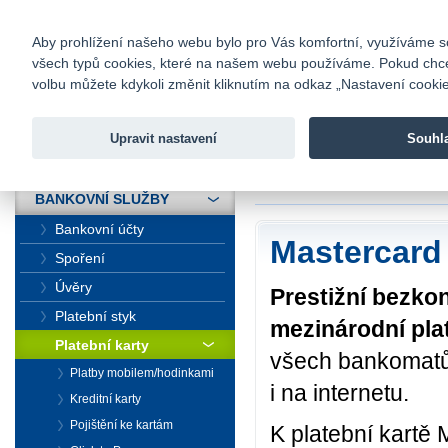
fio@fio.cz
Infomail:
Kontakty
|
Ceník
|
Kariéra
|
Na
Aby prohlížení našeho webu bylo pro Vás komfortní, využíváme sou
všech typů cookies, které na našem webu používáme. Pokud chcete 
Fio banka
volbu můžete kdykoli změnit kliknutím na odkaz „Nastavení cookies
Fio banka j
zprostředko
Upravit nastavení
Souhl
ÚVOD
Úvod
>
Bankovní sl
BANKOVNÍ SLUŽBY
Bankovní účty
Mastercard
Spoření
Úvěry
Prestižní bezko
Platební styk
mezinárodní pla
Platební karty
všech bankomatů 
Platby mobilem/hodinkami
i na internetu.
Kreditní karty
Pojištění ke kartám
K platební kartě