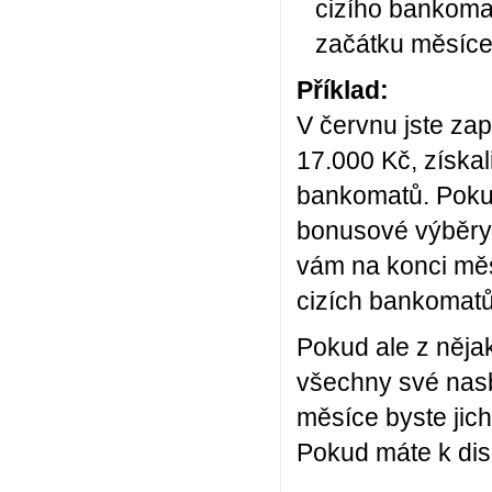
cizího bankom
začátku měsíce
Příklad:
V červnu jste za
17.000 Kč, získal
bankomatů. Pokud
bonusové výběry, 
vám na konci měsí
cizích bankomatů 
Pokud ale z nějak
všechny své nasb
měsíce byste jic
Pokud máte k disp