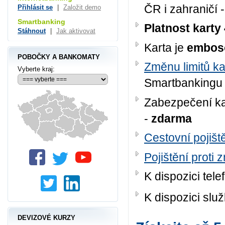
ČR i zahraničí 
Přihlásit se
|
Založit demo
Smartbanking
Platnost karty
Stáhnout
|
Jak aktivovat
Karta je
embos
POBOČKY A BANKOMATY
Změnu limitů ka
Vyberte kraj:
Smartbankingu
Zabezpečení kar
-
zdarma
Cestovní pojišt
Pojištění proti z
K dispozici tele
K dispozici sl
DEVIZOVÉ KURZY