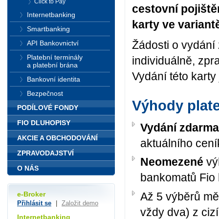
Click to Pay
cestovní pojištěn
Internetbanking
karty ve variant
Smartbanking
Žádosti o vydání 
API Bankovnictví
Platební terminály
individuálně, zpra
a platební brána
Vydání této kart
Bankovní identita
Bezpečnost
Výhody plate
PODÍLOVÉ FONDY
FIO DLUHOPISY
Vydání zdarma
AKCIE A OBCHODOVÁNÍ
aktuálního cení
ZPRAVODAJSTVÍ
Neomezené
vý
O NÁS
bankomatů Fio
Až 5 výběrů mě
e-Broker
Přihlásit se
|
Založit demo
vždy dva) z ci
Internetbanking