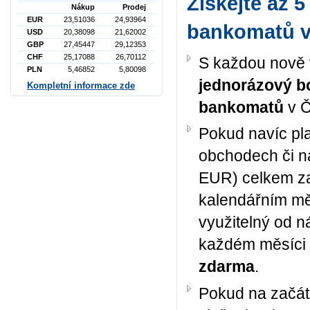
Získejte až 
Nákup
Prodej
EUR
23,51036
24,93964
bankomatů v 
USD
20,38098
21,62002
GBP
27,45447
29,12353
CHF
25,17088
26,70112
S každou nově 
PLN
5,46852
5,80098
jednorázový b
Kompletní informace zde
bankomatů
v Č
Pokud navíc plat
obchodech či na
EUR) celkem za
kalendářním mě
využitelný od n
každém měsíci 
zdarma
.
Pokud na začát