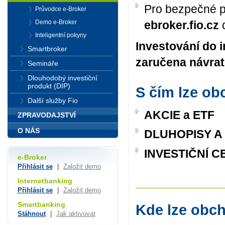
Pro bezpečné p
Průvodce e-Broker
Demo e-Broker
ebroker.fio.cz
d
Inteligentní pokyny
Investování do i
Smartbroker
zaručena návrat
Semináře
Dlouhodobý investiční
produkt (DIP)
S čím lze o
Další služby Fio
AKCIE a ETF
ZPRAVODAJSTVÍ
O NÁS
DLUHOPISY 
INVESTIČNÍ C
e-Broker
Přihlásit se
|
Založit demo
Internetbanking
Přihlásit se
|
Založit demo
Smartbanking
Kde lze obc
Stáhnout
|
Jak aktivovat