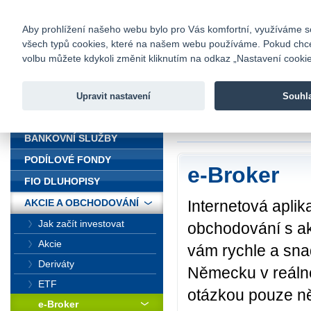
fio@fio.cz
Infomail:
Kontakty
|
Ceník
|
Kariéra
|
Na
Aby prohlížení našeho webu bylo pro Vás komfortní, využíváme sou
všech typů cookies, které na našem webu používáme. Pokud chcete 
Fio banka
volbu můžete kdykoli změnit kliknutím na odkaz „Nastavení cookies
Fio banka j
zprostředko
Upravit nastavení
Souhl
ÚVOD
Úvod
>
Akcie a obc
BANKOVNÍ SLUŽBY
PODÍLOVÉ FONDY
e-Broker
FIO DLUHOPISY
Internetová apli
AKCIE A OBCHODOVÁNÍ
Jak začít investovat
obchodování s ak
Akcie
vám rychle a sn
Deriváty
Německu v reálné
ETF
otázkou pouze ně
e-Broker