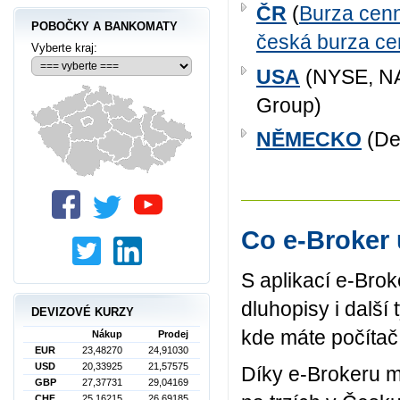
ČR
(
Burza cen
POBOČKY A BANKOMATY
česká burza ce
Vyberte kraj:
USA
(NYSE, N
Group)
NĚMECKO
(De
Co e-Broker
S aplikací e-Bro
dluhopisy i další 
DEVIZOVÉ KURZY
kde máte počítač 
Nákup
Prodej
EUR
23,48270
24,91030
USD
20,33925
21,57575
Díky e-Brokeru mů
GBP
27,37731
29,04169
CHF
25,16215
26,69185