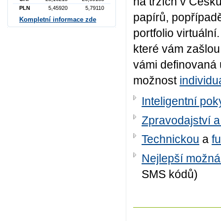
na trzích v Česku
PLN
5,45920
5,79110
papírů, popřípadě
Kompletní informace zde
portfolio virtuáln
které vám zašlou
vámi definovaná u
možnost
individu
Inteligentní po
Zpravodajství a
Technickou
a
f
Nejlepší možná
SMS kódů)