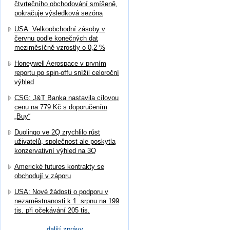
čtvrtečního obchodování smíšeně,
pokračuje výsledková sezóna
USA: Velkoobchodní zásoby v
červnu podle konečných dat
meziměsíčně vzrostly o 0,2 %
Honeywell Aerospace v prvním
reportu po spin-offu snížil celoroční
výhled
CSG: J&T Banka nastavila cílovou
cenu na 779 Kč s doporučením
„Buy“
Duolingo ve 2Q zrychlilo růst
uživatelů, společnost ale poskytla
konzervativní výhled na 3Q
Americké futures kontrakty se
obchodují v záporu
USA: Nové žádosti o podporu v
nezaměstnanosti k 1. srpnu na 199
tis. při očekávání 205 tis.
další zprávy