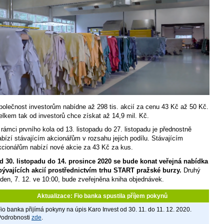
polečnost investorům nabídne až 298 tis. akcií za cenu 43 Kč až 50 Kč.
elkem tak od investorů chce získat až 14,9 mil. Kč.
 rámci prvního kola od 13. listopadu do 27. listopadu je přednostně
abízí stávajícím akcionářům v rozsahu jejich podílu. Stávajícím
kcionářům nabízí nové akcie za 43 Kč za kus.
d 30. listopadu do 14. prosince 2020 se bude konat veřejná nabídka
bývajících akcií prostřednictvím trhu START pražské burzy.
Druhý
ýden, 7. 12. ve 10:00, bude zveřejněna kniha objednávek.
Aktualizace: Fio banka spustila příjem pokynů
io banka přijímá pokyny na úpis Karo Invest od 30. 11. do 11. 12. 2020.
Podrobnosti
zde
.