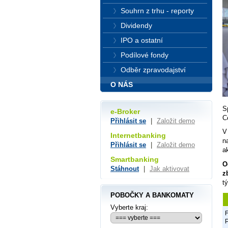
Souhrn z trhu - reporty
Dividendy
IPO a ostatní
Podílové fondy
Odběr zpravodajství
O NÁS
S
e-Broker
C
Přihlásit se
|
Založit demo
V
Internetbanking
n
Přihlásit se
|
Založit demo
a
Smartbanking
O
Stáhnout
|
Jak aktivovat
z
t
POBOČKY A BANKOMATY
Vyberte kraj:
F