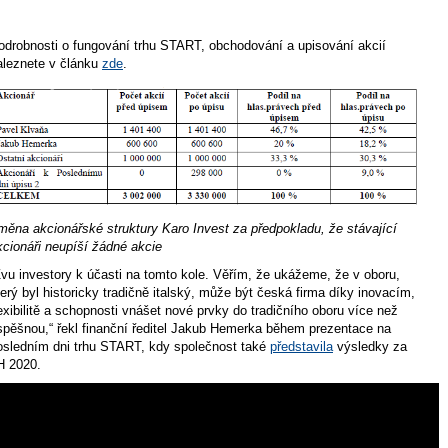
odrobnosti o fungování trhu START, obchodování a upisování akcií
aleznete v článku
zde
.
měna akcionářské struktury Karo Invest za předpokladu, že stávající
kcionáři neupíší žádné akcie
Zvu investory k účasti na tomto kole. Věřím, že ukážeme, že v oboru,
terý byl historicky tradičně italský, může být česká firma díky inovacím,
lexibilitě a schopnosti vnášet nové prvky do tradičního oboru více než
spěšnou,“ řekl finanční ředitel Jakub Hemerka během prezentace na
osledním dni trhu START, kdy společnost také
představila
výsledky za
H 2020.