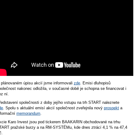
 plánovaném úpisu akcií jsme informovali
zde
. Emisi dluhopisů
polečnost nakonec odložila, v současné době je schopna se financovat i
ez ní.
ředstavení společnosti z doby jejího vstupu na trh START naleznete
de
. Spolu s aktuální emisí akcií společnost zveřejnila nový
prospekt
a
nformační
memorandum
.
kcie Karo Invest jsou pod tickerem BAAKARIN obchodované na trhu
TART pražské burzy a na RM-SYSTÉMu, kde dnes ztrácí 4,1 % na 47,4
č.