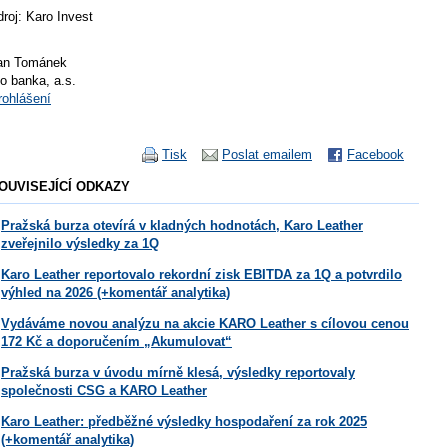
droj: Karo Invest
an Tománek
io banka, a.s.
rohlášení
Tisk
Poslat emailem
Facebook
OUVISEJÍCÍ ODKAZY
Pražská burza otevírá v kladných hodnotách, Karo Leather
zveřejnilo výsledky za 1Q
Karo Leather reportovalo rekordní zisk EBITDA za 1Q a potvrdilo
výhled na 2026 (+komentář analytika)
Vydáváme novou analýzu na akcie KARO Leather s cílovou cenou
172 Kč a doporučením „Akumulovat“
Pražská burza v úvodu mírně klesá, výsledky reportovaly
společnosti CSG a KARO Leather
Karo Leather: předběžné výsledky hospodaření za rok 2025
(+komentář analytika)