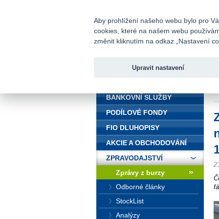
fio@fio.cz
Infomail:
Aby prohlížení našeho webu bylo pro Vás
cookies, které na našem webu používáme.
Fio banka
změnit kliknutím na odkaz „Nastavení coo
Upravit nastavení
ÚVOD
Ú
K
BANKOVNÍ SLUŽBY
PODÍLOVÉ FONDY
FIO DLUHOPISY
AKCIE A OBCHODOVÁNÍ
1
ZPRAVODAJSTVÍ
2
Zprávy z burzy
Č
Odborné články
f
StockList
Analýzy