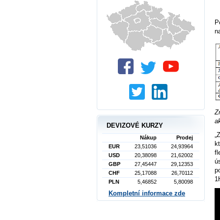
P
n
Z
a
DEVIZOVÉ KURZY
„
Nákup
Prodej
k
EUR
23,51036
24,93964
f
USD
20,38098
21,62002
ú
GBP
27,45447
29,12353
p
CHF
25,17088
26,70112
1
PLN
5,46852
5,80098
Kompletní informace zde