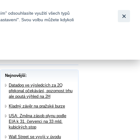
Bezpečnost
Česky
|
English
ím" odsouhlasíte využití všech typů
nastavení". Svou volbu můžete kdykoli
tků a
 akcie v plánovaném úpisu až za 14,9 mil.
Nejnovější:
Datadog ve výsledcích za 2Q
překonal očekávání, pozornost trhu
ale poutá výhled na 2H
Kladný závěr na pražské burze
USA: Změna zásob plynu podle
EIA k 31. červenci na 33 mld.
kubických stop
Wall Street se vyvíji v úvodu