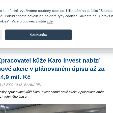
Kontakty
|
Ceník
|
Kariéra
|
Napište nám
|
Časté dotazy
|
Vztahy s investory
|
 komfortní, využíváme soubory cookies. Kliknutím na tlačítko "Souhlas
 Pokud chcete povolit jen některé typy cookies, klikněte na "Upravit 
kies“. Více o cookies zjistíte
zde
.
Fio banka je moderní česká banka. Poskytuje účty bez popla
zprostředkovává investice do cenných papírů.
Souhlasím
vod
>
Zpravodajství
>
Zprávy z burzy
>
Zpracovatel kůže Karo Invest nabízí nové
č
Zpracovatel kůže Karo Invest nabízí
nové akcie v plánovaném úpisu až za
4,9 mil. Kč
3.11.2020 10:48, BAAKARIN
eský zpracovatel kůží Karo Invest nabízí nové akcie v plánované druhé
ázi veřejného úpisu.