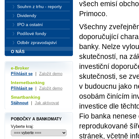
všech emisí obch
Souhrn z trhu - reporty
Primoco.
Dividendy
IPO a ostatní
Všechny zveřejněn
Podílové fondy
doporučující chara
Odběr zpravodajství
banky. Nelze vylo
O NÁS
skutečností, na zá
investiční doporuč
e-Broker
Přihlásit se
|
Založit demo
skutečnosti, se zv
Internetbanking
v budoucnu jako n
Přihlásit se
|
Založit demo
osobám činícím in
Smartbanking
Stáhnout
|
Jak aktivovat
investice dle těcht
Fio banka nenese
POBOČKY A BANKOMATY
reprodukované šíř
Vyberte kraj:
stránek, včetně in