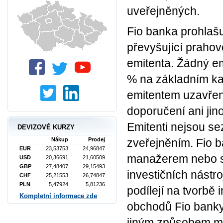
uveřejněných.
Fio banka prohlašu
převyšující prahov
emitenta. Žádný em
% na základním ka
emitentem uzavřeno
doporučení ani jin
Emitenti nejsou se
DEVIZOVÉ KURZY
Nákup
Prodej
zveřejněním. Fio 
EUR
23,53753
24,96847
manažerem nebo s
USD
20,36691
21,60509
GBP
27,48407
29,15493
investičních nást
CHF
25,21553
26,74847
PLN
5,47924
5,81236
podílejí na tvorbě
Kompletní informace zde
obchodů Fio banky
jiným způsobem mo