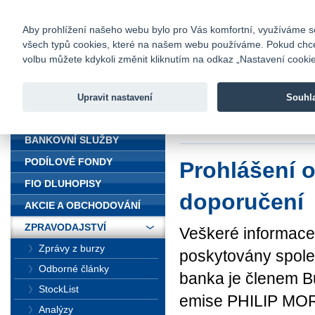
fio@fio.cz
Infomail:
Kontakty
|
Ceník
|
Kariéra
|
Na
Aby prohlížení našeho webu bylo pro Vás komfortní, využíváme sou
všech typů cookies, které na našem webu používáme. Pokud chcete 
Fio banka
volbu můžete kdykoli změnit kliknutím na odkaz „Nastavení cookies
Fio banka j
zprostředko
Upravit nastavení
Souhl
ÚVOD
Úvod
>
Zpravodajst
BANKOVNÍ SLUŽBY
PODÍLOVÉ FONDY
Prohlášení o
FIO DLUHOPISY
doporučení
AKCIE A OBCHODOVÁNÍ
ZPRAVODAJSTVÍ
Veškeré informace
Zprávy z burzy
poskytovány společ
Odborné články
banka je členem B
StockList
emise PHILIP MOR
Analýzy