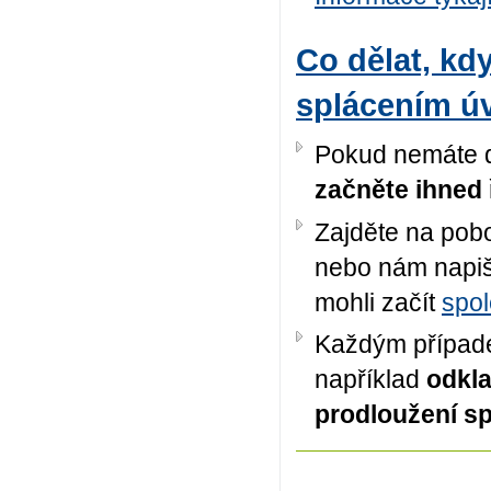
Co dělat, kd
splácením ú
Pokud nemáte d
začněte ihned 
Zajděte na pobo
nebo nám napiš
mohli začít
spol
Každým případe
například
odkla
prodloužení sp