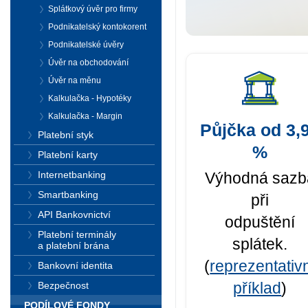
Splátkový úvěr pro firmy
Podnikatelský kontokorent
Podnikatelské úvěry
Úvěr na obchodování
Splátkov
Úvěr na měnu
Kalkulačka - Hypotéky
Vyberte si půjčku o
Kalkulačka - Margin
a
až 6 splátek zap
Půjčka od 3,
Platební styk
%
Platební karty
Výhodná sazb
Internetbanking
Spočítat půjčk
Smartbanking
při
API Bankovnictví
odpuštění
Platební terminály
splátek.
a platební brána
(
reprezentativ
Bankovní identita
příklad
)
Bezpečnost
PODÍLOVÉ FONDY