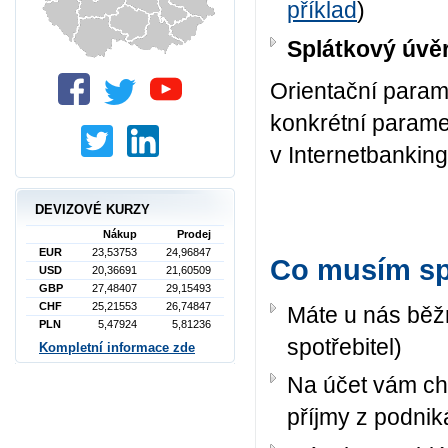
příklad
)
Splátkový úvěr
Orientační parame
konkrétní parame
v Internetbankin
DEVIZOVÉ KURZY
Nákup
Prodej
EUR
23,53753
24,96847
Co musím spl
USD
20,36691
21,60509
GBP
27,48407
29,15493
CHF
25,21553
26,74847
Máte u nás běž
PLN
5,47924
5,81236
spotřebitel)
Kompletní informace zde
Na účet vám cho
příjmy z podnik