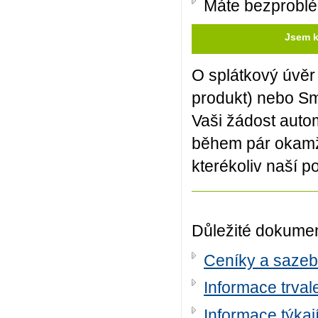
Máte bezproblé
Jsem k
O splátkový úvěr
produkt) nebo Sm
Vaši žádost auto
během pár okamž
kterékoliv naší p
Důležité dokume
Ceníky a sazeb
Informace trval
Informace týkaj