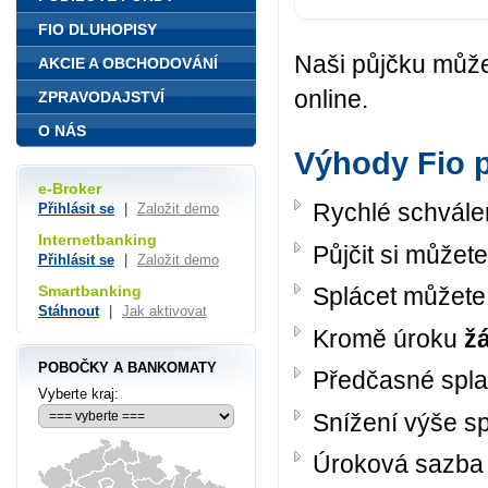
FIO DLUHOPISY
Naši půjčku můžet
AKCIE A OBCHODOVÁNÍ
online.
ZPRAVODAJSTVÍ
O NÁS
Výhody Fio 
e-Broker
Rychlé schválen
Přihlásit se
|
Založit demo
Internetbanking
Půjčit si můžet
Přihlásit se
|
Založit demo
Smartbanking
Splácet můžete
Stáhnout
|
Jak aktivovat
Kromě úroku
ž
POBOČKY A BANKOMATY
Předčasné spla
Vyberte kraj:
Snížení výše s
Úroková sazb