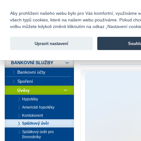
fio@fio.cz
Infomail:
Kontakty
|
Ceník
|
Kariéra
|
Na
Aby prohlížení našeho webu bylo pro Vás komfortní, využíváme sou
všech typů cookies, které na našem webu používáme. Pokud chcete 
Fio banka
volbu můžete kdykoli změnit kliknutím na odkaz „Nastavení cookies
Fio banka j
zprostředko
Upravit nastavení
Souhl
ÚVOD
Úvod
>
Bankovní sl
BANKOVNÍ SLUŽBY
Bankovní účty
Spoření
Úvěry
Hypotéky
Americké hypotéky
Kontokorent
Splátkový úvěr
Splátkový úvěr pro
živnostníky