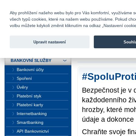
fio@fio.cz
Infomail:
Kontakty
|
Ceník
|
Kariéra
|
Na
Aby prohlížení našeho webu bylo pro Vás komfortní, využíváme sou
všech typů cookies, které na našem webu používáme. Pokud chcete 
Fio banka
volbu můžete kdykoli změnit kliknutím na odkaz „Nastavení cookies
Fio banka j
zprostředko
Upravit nastavení
Souhl
ÚVOD
Úvod
>
Bankovní sl
BANKOVNÍ SLUŽBY
Bankovní účty
#SpoluProt
Spoření
Úvěry
Bezpečnost je v 
Platební styk
každodenního živ
Platební karty
hrozby, které moh
Internetbanking
údaje a dokonce i
Smartbanking
Chraňte svoje fi
API Bankovnictví