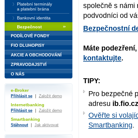
Platební terminály
společně s námi 
a platební brána
podvodníci od vás
Bankovní identita
Bezpečnost
Bezpečnostní d
PODÍLOVÉ FONDY
FIO DLUHOPISY
Máte podezření, 
AKCIE A OBCHODOVÁNÍ
kontaktujte
.
ZPRAVODAJSTVÍ
O NÁS
TIPY:
e-Broker
Pro bezpečné p
Přihlásit se
|
Založit demo
adresu
ib.fio.c
Internetbanking
Přihlásit se
|
Založit demo
Ověřte si volaj
Smartbanking
Smartbanking
.
Stáhnout
|
Jak aktivovat