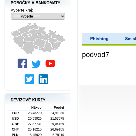
POBOČKY A BANKOMATY
Vyberte kraj:
Phishing
Smis
podvod7
DEVIZOVÉ KURZY
Nákup
Prodej
EUR
23,48270
24,91030
USD
20,33925
21,57575
GBP
27,37731
29,04169
CHF
25,16215
26,69185
PLN
5,45920
5,79110