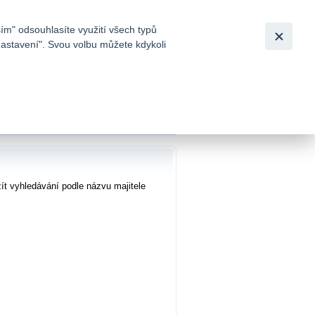
Bezpečnost
Česky
|
English
ím" odsouhlasíte využití všech typů
nastavení". Svou volbu můžete kdykoli
tků a
ních účtů
ít vyhledávání podle názvu majitele