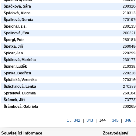
Špačková, Sára
200320
Špádová, Alena
210312
Špalková, Dorota
270197
Špejchar, z.s.
230135
Špelinová, Eva
200321
Špergl, Petr
280181
Špetka, Jiří
260048
Špicar, Jan
220299
Špičková, Markéta
230177
Špiner, Luděk
210338
Špinka, Bedřich
220218
Špitálská, Veronika
270316
Šplíchalová, Lenka
270289
Šprtelová, Ludmila
260184
Šrámek, Jiří
73773
Šrámková, Gabriela
200265
1
..
342
|
343
|
344
|
345
|
346
..
Související informace
Zpravodajství