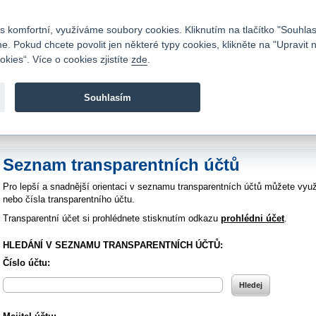
Kontakty
|
Ceník
|
Kariéra
|
Napište nám
|
Časté dotazy
|
Vztahy s investory
|
 komfortní, využíváme soubory cookies. Kliknutím na tlačítko "Souhlas
 Pokud chcete povolit jen některé typy cookies, klikněte na "Upravit 
kies“. Více o cookies zjistíte
zde
.
Fio banka je moderní česká banka. Poskytuje účty bez popla
zprostředkovává investice do cenných papírů.
Souhlasím
vod
>
Bankovní služby
>
Bankovní účty
>
Transparentní účet
>
Výpis transparent
Seznam transparentních účtů
Pro lepší a snadnější orientaci v seznamu transparentních účtů můžete využ
nebo čísla transparentního účtu.
Transparentní účet si prohlédnete stisknutím odkazu
prohlédni účet
.
HLEDÁNÍ V SEZNAMU TRANSPARENTNÍCH ÚČTŮ:
Číslo účtu: