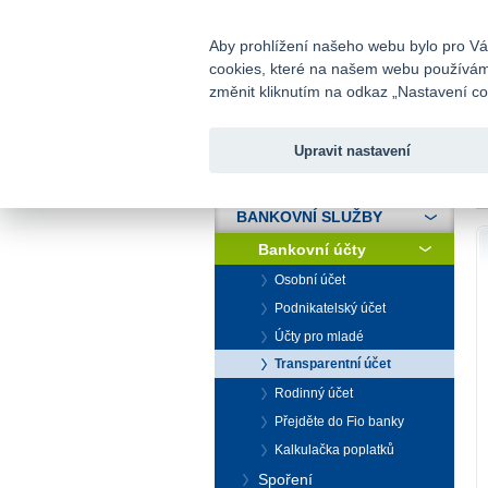
fio@fio.cz
Infomail:
Aby prohlížení našeho webu bylo pro Vás
cookies, které na našem webu používáme.
Fio banka
změnit kliknutím na odkaz „Nastavení coo
Upravit nastavení
ÚVOD
Ú
BANKOVNÍ SLUŽBY
Bankovní účty
Osobní účet
Podnikatelský účet
Účty pro mladé
Transparentní účet
Rodinný účet
Přejděte do Fio banky
Kalkulačka poplatků
Spoření