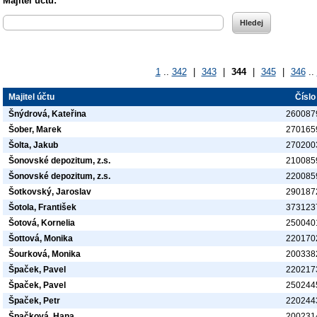
Majitel účtu:
1
..
342
|
343
|
344
|
345
|
346
..
Majitel účtu
Číslo
Šnýdrová, Kateřina
260087
Šober, Marek
270165
Šolta, Jakub
270200
Šonovské depozitum, z.s.
210085
Šonovské depozitum, z.s.
220085
Šotkovský, Jaroslav
290187
Šotola, František
373123
Šotová, Kornelia
250040
Šottová, Monika
220170
Šourková, Monika
200338
Špaček, Pavel
220217
Špaček, Pavel
250244
Špaček, Petr
220244
Špačková, Hana
200231