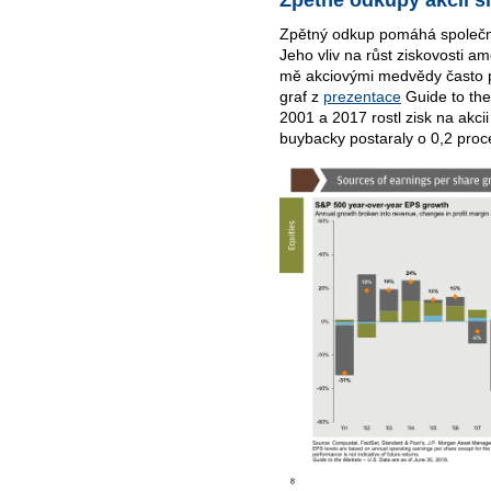
Zpětné odkupy akcií sn
Zpětný odkup pomáhá společnos
Jeho vliv na růst ziskovosti a
mě akciovými medvědy často p
graf z
prezentace
Guide to the
2001 a 2017 rostl zisk na akci
buybacky postaraly o 0,2 proc