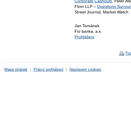
Corporate Cashouts
, Peter At
Flom LLP –
Questions Surrou
Street Journal, Market Watch
Jan Tománek
Fio banka, a.s.
Prohlášení
Tis
Mapa stránek
|
Právní prohlášení
|
Nastavení cookies