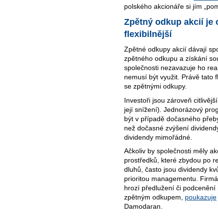
polského akcionáře si jím „po
Zpětný odkup akcií je
flexibilnější
Zpětné odkupy akcií dávají spo
zpětného odkupu a získání so
společnosti nezavazuje ho reali
nemusí být využit. Právě tato f
se zpětnými odkupy.
Investoři jsou zároveň citlivě
její snížení). Jednorázový pr
být v případě dočasného přeb
než dočasné zvýšení dividendy,
dividendy mimořádné.
Ačkoliv by společnosti měly ak
prostředků, které zbydou po re
dluhů, často jsou dividendy kvůl
prioritou managementu. Firmám
hrozí předlužení či podcenění i
zpětným odkupem,
poukazuje
Damodaran.