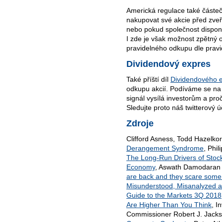
Americká regulace také částe
nakupovat své akcie před zve
nebo pokud společnost dispon
I zde je však možnost zpětný 
pravidelného odkupu dle pravi
Dividendový expres
Také příští díl
Dividendového 
odkupu akcií. Podíváme se na j
signál vysílá investorům a pr
Sledujte proto náš twitterový 
Zdroje
Clifford Asness, Todd Hazelko
Derangement Syndrome
, Phi
The Long-Run Drivers of Stock
Economy
, Aswath Damodaran
are back and they scare some
Misunderstood, Misanalyzed 
Guide to the Markets 3Q 2018
Are Higher Than You Think
, I
Commissioner Robert J. Jacks