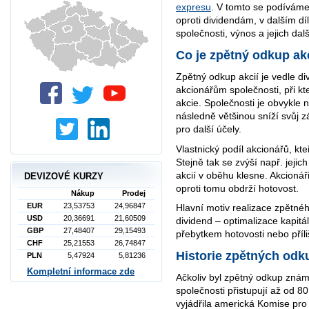
expresu
. V tomto se podíváme n
oproti dividendám, v dalším dí
společnosti, výnos a jejich dal
Co je zpětný odkup ak
Zpětný odkup akcií je vedle di
akcionářům společnosti, při k
akcie. Společnosti je obvykle 
následně většinou sníží svůj zá
pro další účely.
Vlastnický podíl akcionářů, kteř
Stejně tak se zvýší např. jejic
akcií v oběhu klesne. Akcionáři
DEVIZOVÉ KURZY
oproti tomu obdrží hotovost.
Nákup
Prodej
EUR
23,53753
24,96847
Hlavní motiv realizace zpětnéh
USD
20,36691
21,60509
dividend – optimalizace kapitál
GBP
27,48407
29,15493
přebytkem hotovosti nebo příl
CHF
25,21553
26,74847
Historie zpětných odk
PLN
5,47924
5,81236
Kompletní informace zde
Ačkoliv byl zpětný odkup známý
společnosti přistupují až od 80
vyjádřila americká Komise pro