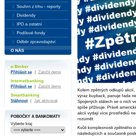
Souhrn z trhu - reporty
Dividendy
IPO a ostatní
Podílové fondy
Odběr zpravodajství
O NÁS
e-Broker
Přihlásit se
|
Založit demo
Internetbanking
Přihlásit se
|
Založit demo
Kolem zpětných odkupů akcií, 
Smartbanking
výraz buyback, panuje řada n
Stáhnout
|
Jak aktivovat
Spojených státech se o nich ve
spíše přiživuje. Právě americ
akcií vydají více prostředků ne
POBOČKY A BANKOMATY
rozumět.
Vyberte kraj:
Kvůli komplexnosti zpětného 
následujících a současně pos