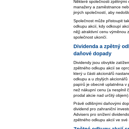
Některé společnosti zpětnými
manažery a zaměstnance nebo ú
jiných společností, aby nedošl
Společnost může přistoupit ta
odkupu akcií, kdy odkoupí akci
něj) atraktivní cenu výměnou z
společnost ukončí.
Dividenda a zpětný odk
daňové dopady
Dividendy jsou obvykle zatíže
zpětného odkupu akcií se oproti
který u části akcionářů nasta
odkupu a u zbylých akcionářů 
papírů je obecně uplatněna v 
než nákupní cenu (a nesplnil č
prodal akcie nad určitý objem)
Právě odlišnými daňovými dop
dividend pro zahraniční inves
Advisers pro snížení dividen
zpětného odkupu akcií ve sv