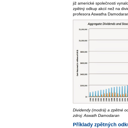
již americké společnosti vynal
zpětný odkup akcií než na divi
profesora Aswatha Damodara
Dividendy (modrá) a zpětné o
zdroj: Aswath Damodaran
Příklady zpětných od