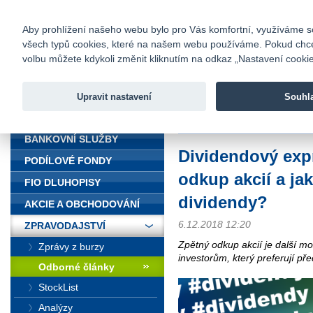
fio@fio.cz
Infomail:
Kontakty
|
Ceník
|
Kariéra
|
Na
Aby prohlížení našeho webu bylo pro Vás komfortní, využíváme sou
všech typů cookies, které na našem webu používáme. Pokud chcete 
Fio banka
volbu můžete kdykoli změnit kliknutím na odkaz „Nastavení cookies
Fio banka j
zprostředko
Upravit nastavení
Souhl
ÚVOD
Úvod
>
Zpravodajství
>
Odborné č
BANKOVNÍ SLUŽBY
Dividendový expr
PODÍLOVÉ FONDY
odkup akcií a jak
FIO DLUHOPISY
dividendy?
AKCIE A OBCHODOVÁNÍ
6.12.2018 12:20
ZPRAVODAJSTVÍ
Zpětný odkup akcií je další mo
Zprávy z burzy
investorům, který preferují př
Odborné články
StockList
Analýzy