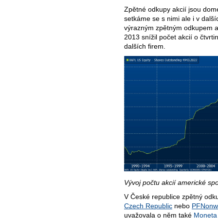
Zpětné odkupy akcií jsou dom
setkáme se s nimi ale i v dalš
výrazným zpětným odkupem akci
2013 snížil počet akcií o čtvrt
dalších firem.
Vývoj počtu akcií americké spo
V České republice zpětný odku
Czech Republic
nebo
PFNonw
uvažovala o něm také
Moneta