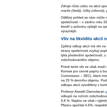
Zdroje růstu zisku na akcii sp
marže (šedá), tržby (olivová),
Odlišný pohled se nám může n
společností – v závěru roku 20
téměř o polovinu výdajů na zpě
výraznější.
Vliv na likviditu akcií
Zpětný odkup akcií má vliv na 
strany společnosti zvyšují popt
týká především společností, u 
zobchodovaného objemu.
Právě tento vliv se však snaží
Komise pro cenné papíry a bu
Commission – SEC), které mimo
na 25 % denního objemu. Podr
odkupu akcií vysvětleny v tom
Profesor Aswath Damodaran
u
odkupů na ročním zobchodovan
0,8 %. Najdou se však i výjimk
Pfizeru spočítal 4,6%, respekt