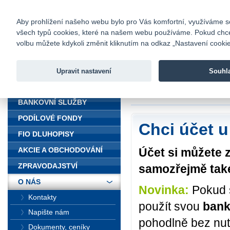
fio@fio.cz
Infomail:
Kontakty
|
Ceník
|
Kariéra
|
Na
Aby prohlížení našeho webu bylo pro Vás komfortní, využíváme sou
všech typů cookies, které na našem webu používáme. Pokud chcete 
Fio banka
volbu můžete kdykoli změnit kliknutím na odkaz „Nastavení cookies
Fio banka j
zprostředko
Upravit nastavení
Souhl
ÚVOD
Úvod
>
O nás
>
Jak
BANKOVNÍ SLUŽBY
PODÍLOVÉ FONDY
Chci účet u
FIO DLUHOPISY
Účet si můžete 
AKCIE A OBCHODOVÁNÍ
ZPRAVODAJSTVÍ
samozřejmě tak
O NÁS
Novinka:
Pokud 
Kontakty
použít svou
bank
Napište nám
pohodlně bez nut
Dokumenty, ceníky