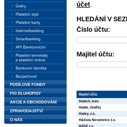
účet
.
Úvěry
Platební styk
HLEDÁNÍ V SE
Platební karty
Číslo účtu:
Internetbanking
Smartbanking
API Bankovnictví
Majitel účtu:
Platební terminály
a platební brána
Bankovní identita
Bezpečnost
PODÍLOVÉ FONDY
FIO DLUHOPISY
Majitel účtu
Habich, Ivan
AKCIE A OBCHODOVÁNÍ
Hable, Ondřej
ZPRAVODAJSTVÍ
Habry, z.s.
O NÁS
Háďata Neratovice z.s.
HáDě z.s.