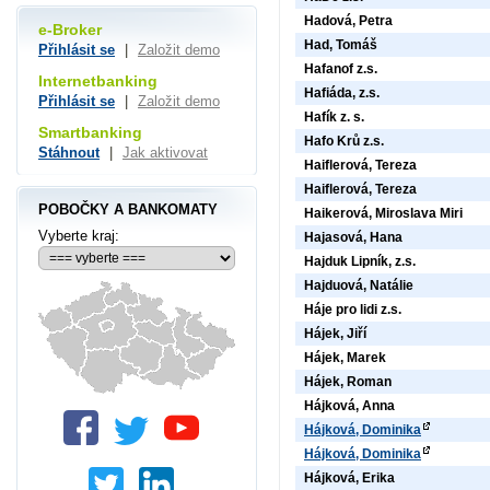
Hadová, Petra
e-Broker
Had, Tomáš
Přihlásit se
|
Založit demo
Hafanof z.s.
Internetbanking
Hafiáda, z.s.
Přihlásit se
|
Založit demo
Hafík z. s.
Smartbanking
Hafo Krů z.s.
Stáhnout
|
Jak aktivovat
Haiflerová, Tereza
Haiflerová, Tereza
POBOČKY A BANKOMATY
Haikerová, Miroslava Miri
Vyberte kraj:
Hajasová, Hana
Hajduk Lipník, z.s.
Hajduová, Natálie
Háje pro lidi z.s.
Hájek, Jiří
Hájek, Marek
Hájek, Roman
Hájková, Anna
Hájková, Dominika
Hájková, Dominika
Hájková, Erika