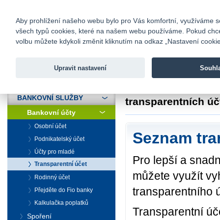
fio@fio.cz
Infomail:
Kontakty
|
Ceník
|
Kariéra
|
Na
Aby prohlížení našeho webu bylo pro Vás komfortní, využíváme sou
všech typů cookies, které na našem webu používáme. Pokud chcete 
Fio banka
volbu můžete kdykoli změnit kliknutím na odkaz „Nastavení cookies
Fio banka j
zprostředko
Upravit nastavení
Souhl
ÚVOD
Úvod
>
Bankovní sl
BANKOVNÍ SLUŽBY
transparentních úč
Bankovní účty
Osobní účet
Seznam tra
Podnikatelský účet
Účty pro mladé
Pro lepší a snadn
Transparentní účet
můžete využít vy
Rodinný účet
transparentního ú
Přejděte do Fio banky
Kalkulačka poplatků
Transparentní úč
Spoření