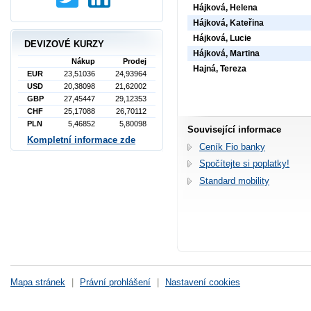
Hájková, Helena
Hájková, Kateřina
Hájková, Lucie
DEVIZOVÉ KURZY
Hájková, Martina
Nákup
Prodej
Hajná, Tereza
EUR
23,51036
24,93964
USD
20,38098
21,62002
GBP
27,45447
29,12353
CHF
25,17088
26,70112
PLN
5,46852
5,80098
Související informace
Kompletní informace zde
Ceník Fio banky
Spočítejte si poplatky!
Standard mobility
Mapa stránek
|
Právní prohlášení
|
Nastavení cookies