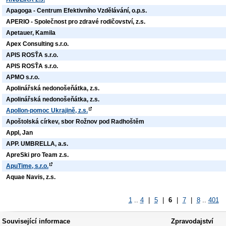
Apagoga - Centrum Efektivního Vzdělávání, o.p.s.
APERIO - Společnost pro zdravé rodičovství, z.s.
Apetauer, Kamila
Apex Consulting s.r.o.
APIS ROSŤA s.r.o.
APIS ROSŤA s.r.o.
APMO s.r.o.
Apolinářská nedonošeňátka, z.s.
Apolinářská nedonošeňátka, z.s.
Apollon-pomoc Ukrajině, z.s.
Apoštolská církev, sbor Rožnov pod Radhoštěm
Appl, Jan
APP. UMBRELLA, a.s.
ApreSki pro Team z.s.
ApuTime, s.r.o.
Aquae Navis, z.s.
1
..
4
|
5
|
6
|
7
|
8
..
401
Související informace
Zpravodajství