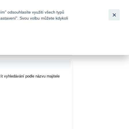
Bezpečnost
Česky
|
English
ím" odsouhlasíte využití všech typů
nastavení". Svou volbu můžete kdykoli
tků a
ních účtů
ít vyhledávání podle názvu majitele