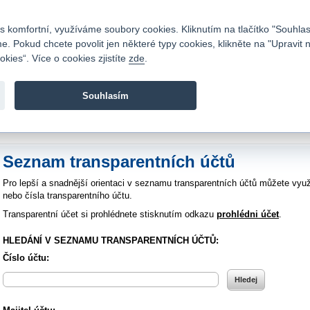
Kontakty
|
Ceník
|
Kariéra
|
Napište nám
|
Časté dotazy
|
Vztahy s investory
|
 komfortní, využíváme soubory cookies. Kliknutím na tlačítko "Souhlas
 Pokud chcete povolit jen některé typy cookies, klikněte na "Upravit 
kies“. Více o cookies zjistíte
zde
.
Fio banka je moderní česká banka. Poskytuje účty bez popla
zprostředkovává investice do cenných papírů.
Souhlasím
vod
>
Bankovní služby
>
Bankovní účty
>
Transparentní účet
>
Výpis transparent
Seznam transparentních účtů
Pro lepší a snadnější orientaci v seznamu transparentních účtů můžete využ
nebo čísla transparentního účtu.
Transparentní účet si prohlédnete stisknutím odkazu
prohlédni účet
.
HLEDÁNÍ V SEZNAMU TRANSPARENTNÍCH ÚČTŮ:
Číslo účtu: