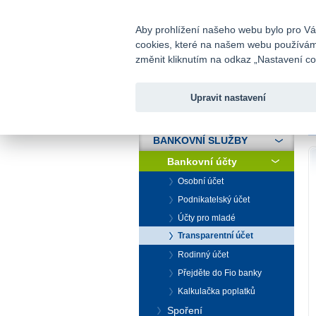
fio@fio.cz
Infomail:
Aby prohlížení našeho webu bylo pro Vás
cookies, které na našem webu používáme.
Fio banka
změnit kliknutím na odkaz „Nastavení coo
Upravit nastavení
ÚVOD
Ú
BANKOVNÍ SLUŽBY
Bankovní účty
Osobní účet
Podnikatelský účet
Účty pro mladé
Transparentní účet
Rodinný účet
Přejděte do Fio banky
Kalkulačka poplatků
Spoření