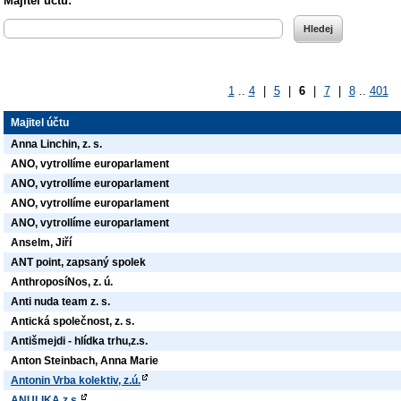
Majitel účtu:
1
..
4
|
5
|
6
|
7
|
8
..
401
Majitel účtu
Anna Linchin, z. s.
ANO, vytrollíme europarlament
ANO, vytrollíme europarlament
ANO, vytrollíme europarlament
ANO, vytrollíme europarlament
Anselm, Jiří
ANT point, zapsaný spolek
AnthroposíNos, z. ú.
Anti nuda team z. s.
Antická společnost, z. s.
Antišmejdi - hlídka trhu,z.s.
Anton Steinbach, Anna Marie
Antonin Vrba kolektiv, z.ú.
ANULIKA z.s.