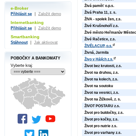
Živá paměť o.p.s.
e-Broker
Živá Praha 11, z. s.
Přihlásit se
|
Založit demo
ŽIVA - spolek žen, z.s.
Internetbanking
Živé Krušnohoří z.s.
Přihlásit se
|
Založit demo
Živé město Heřmanův Městec,
Smartbanking
Živé Račetice, z.s.
Stáhnout
|
Jak aktivovat
ŽIVĚLACUP, o.s.
Živná, Jarmila
POBOČKY A BANKOMATY
Živo v Hájích z.s.
Vyberte kraj:
Život bez krutosti, z.s.
Život na druhou, z.s.
Život na kolech, z.s.
Život na soutoku
Život na vesnici, z.s.
Život na Žižkově, z. s.
ŽIVOT POSTARU z.s.
Život pro buldočky, z.s.
Život pro kočky, z.s.
Život pro nutrie z.s.
Život pro varhany z.s.