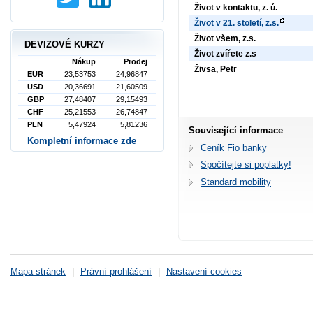
Život v kontaktu, z. ú.
Život v 21. století, z.s.
Život všem, z.s.
DEVIZOVÉ KURZY
Život zvířete z.s
Nákup
Prodej
Živsa, Petr
EUR
23,53753
24,96847
USD
20,36691
21,60509
GBP
27,48407
29,15493
CHF
25,21553
26,74847
PLN
5,47924
5,81236
Související informace
Kompletní informace zde
Ceník Fio banky
Spočítejte si poplatky!
Standard mobility
Mapa stránek
|
Právní prohlášení
|
Nastavení cookies