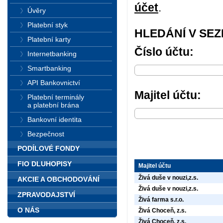
účet
.
Úvěry
Platební styk
HLEDÁNÍ V SE
Platební karty
Číslo účtu:
Internetbanking
Smartbanking
API Bankovnictví
Majitel účtu:
Platební terminály
a platební brána
Bankovní identita
Bezpečnost
PODÍLOVÉ FONDY
FIO DLUHOPISY
Majitel účtu
Živá duše v nouzi,z.s.
AKCIE A OBCHODOVÁNÍ
Živá duše v nouzi,z.s.
ZPRAVODAJSTVÍ
Živá farma s.r.o.
O NÁS
Živá Choceň, z.s.
Živá Choceň, z.s.