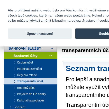
fio@fio.cz
Infomail:
Kontakty
|
Ceník
|
Kariéra
|
Na
Aby prohlížení našeho webu bylo pro Vás komfortní, využíváme sou
všech typů cookies, které na našem webu používáme. Pokud chcete 
Fio banka
volbu můžete kdykoli změnit kliknutím na odkaz „Nastavení cookies
Fio banka j
zprostředko
Upravit nastavení
Souhl
ÚVOD
Úvod
>
Bankovní sl
BANKOVNÍ SLUŽBY
transparentních úč
Bankovní účty
Osobní účet
Seznam tra
Podnikatelský účet
Účty pro mladé
Pro lepší a snadn
Transparentní účet
můžete využít vy
Rodinný účet
transparentního ú
Přejděte do Fio banky
Kalkulačka poplatků
Transparentní úč
Spoření