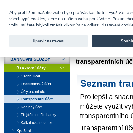
fio@fio.cz
Infomail:
Kontakty
|
Ceník
|
Kariéra
|
Na
Aby prohlížení našeho webu bylo pro Vás komfortní, využíváme sou
všech typů cookies, které na našem webu používáme. Pokud chcete 
Fio banka
volbu můžete kdykoli změnit kliknutím na odkaz „Nastavení cookies
Fio banka j
zprostředko
Upravit nastavení
Souhl
ÚVOD
Úvod
>
Bankovní sl
BANKOVNÍ SLUŽBY
transparentních úč
Bankovní účty
Osobní účet
Seznam tra
Podnikatelský účet
Účty pro mladé
Pro lepší a snadn
Transparentní účet
můžete využít vy
Rodinný účet
transparentního ú
Přejděte do Fio banky
Kalkulačka poplatků
Transparentní úč
Spoření