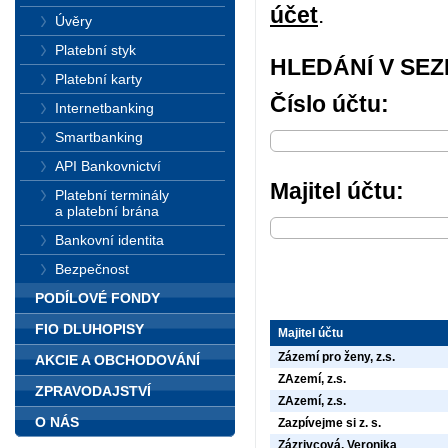
účet
.
Úvěry
Platební styk
HLEDÁNÍ V SE
Platební karty
Číslo účtu:
Internetbanking
Smartbanking
API Bankovnictví
Majitel účtu:
Platební terminály
a platební brána
Bankovní identita
Bezpečnost
PODÍLOVÉ FONDY
FIO DLUHOPISY
Majitel účtu
Zázemí pro ženy, z.s.
AKCIE A OBCHODOVÁNÍ
ZAzemí, z.s.
ZPRAVODAJSTVÍ
ZAzemí, z.s.
O NÁS
Zazpívejme si z. s.
Zázrivcová, Veronika