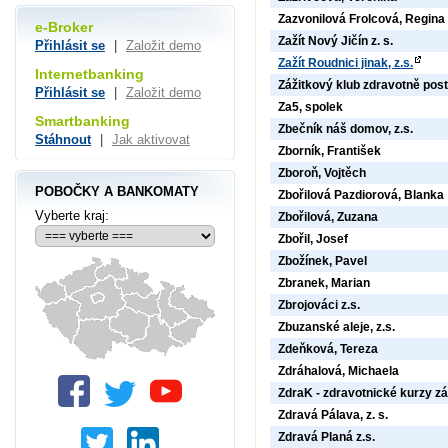
Zazvonilová Frolcová, Regina
e-Broker
Zažít Nový Jičín z. s.
Přihlásit se
|
Založit demo
Zažít Roudnici jinak, z.s.
Internetbanking
Zážitkový klub zdravotně post
Přihlásit se
|
Založit demo
Za5, spolek
Smartbanking
Zbečník náš domov, z.s.
Stáhnout
|
Jak aktivovat
Zborník, František
Zboroň, Vojtěch
POBOČKY A BANKOMATY
Zbořilová Pazdiorová, Blanka
Vyberte kraj:
Zbořilová, Zuzana
Zbořil, Josef
Zbožínek, Pavel
Zbranek, Marian
Zbrojováci z.s.
Zbuzanské aleje, z.s.
Zdeňková, Tereza
Zdráhalová, Michaela
ZdraK - zdravotnické kurzy zá
Zdravá Pálava, z. s.
Zdravá Planá z.s.