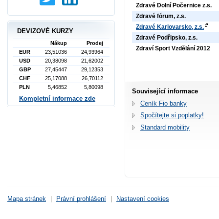
Zdravé Dolní Počernice z.s.
Zdravé fórum, z.s.
Zdravé Karlovarsko, z.s.
DEVIZOVÉ KURZY
Zdravé Podřipsko, z.s.
Nákup
Prodej
Zdraví Sport Vzdělání 2012
EUR
23,51036
24,93964
USD
20,38098
21,62002
GBP
27,45447
29,12353
CHF
25,17088
26,70112
PLN
5,46852
5,80098
Související informace
Kompletní informace zde
Ceník Fio banky
Spočítejte si poplatky!
Standard mobility
Mapa stránek
|
Právní prohlášení
|
Nastavení cookies