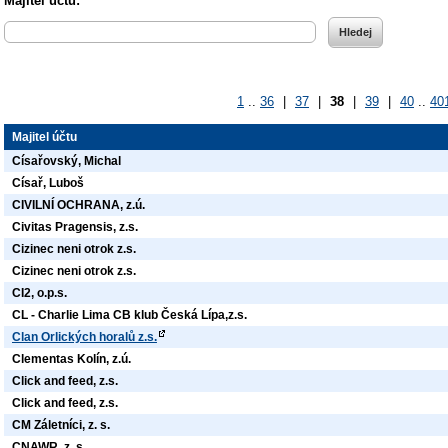
Majitel účtu:
1
..
36
|
37
|
38
|
39
|
40
..
40
Majitel účtu
Císařovský, Michal
Císař, Luboš
CIVILNÍ OCHRANA, z.ú.
Civitas Pragensis, z.s.
Cizinec neni otrok z.s.
Cizinec neni otrok z.s.
CI2, o.p.s.
CL - Charlie Lima CB klub Česká Lípa,z.s.
Clan Orlických horalů z.s.
Clementas Kolín, z.ú.
Click and feed, z.s.
Click and feed, z.s.
CM Záletníci, z. s.
CNAWR, z. s.