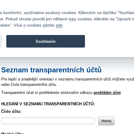
Kontakty
|
Ceník
|
Kariéra
|
Napište nám
|
Časté dotazy
|
Vztahy s investory
|
 komfortní, využíváme soubory cookies. Kliknutím na tlačítko "Souhlas
 Pokud chcete povolit jen některé typy cookies, klikněte na "Upravit 
kies“. Více o cookies zjistíte
zde
.
Fio banka je moderní česká banka. Poskytuje účty bez popla
zprostředkovává investice do cenných papírů.
Souhlasím
vod
>
Bankovní služby
>
Bankovní účty
>
Transparentní účet
>
Výpis transparent
Seznam transparentních účtů
Pro lepší a snadnější orientaci v seznamu transparentních účtů můžete využ
nebo čísla transparentního účtu.
Transparentní účet si prohlédnete stisknutím odkazu
prohlédni účet
.
HLEDÁNÍ V SEZNAMU TRANSPARENTNÍCH ÚČTŮ:
Číslo účtu: