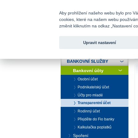
fio@fio.cz
Infomail:
Aby prohlížení našeho webu bylo pro Vás
cookies, které na našem webu používáme.
Fio banka
změnit kliknutím na odkaz „Nastavení coo
Upravit nastavení
ÚVOD
Ú
BANKOVNÍ SLUŽBY
Bankovní účty
Osobní účet
Podnikatelský účet
Účty pro mladé
Transparentní účet
Rodinný účet
Přejděte do Fio banky
Kalkulačka poplatků
Spoření