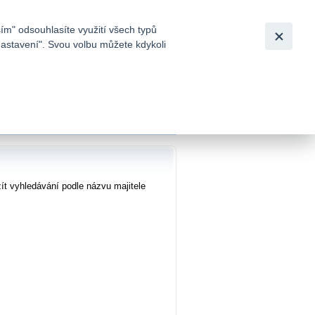
Bezpečnost
Česky
|
English
ím" odsouhlasíte využití všech typů
nastavení". Svou volbu můžete kdykoli
tků a
ních účtů
ít vyhledávání podle názvu majitele