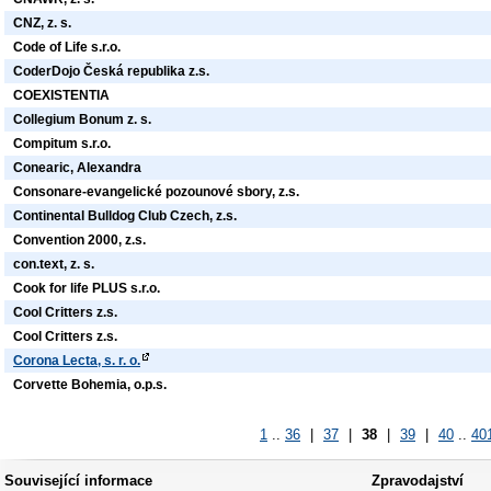
CNZ, z. s.
Code of Life s.r.o.
CoderDojo Česká republika z.s.
COEXISTENTIA
Collegium Bonum z. s.
Compitum s.r.o.
Conearic, Alexandra
Consonare-evangelické pozounové sbory, z.s.
Continental Bulldog Club Czech, z.s.
Convention 2000, z.s.
con.text, z. s.
Cook for life PLUS s.r.o.
Cool Critters z.s.
Cool Critters z.s.
Corona Lecta, s. r. o.
Corvette Bohemia, o.p.s.
1
..
36
|
37
|
38
|
39
|
40
..
40
Související informace
Zpravodajství