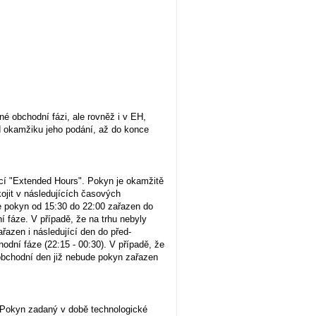
né obchodní fázi, ale rovněž i v EH,
d okamžiku jeho podání, až do konce
icí "Extended Hours". Pokyn je okamžitě
ojit v následujících časových
je pokyn od 15:30 do 22:00 zařazen do
 fáze. V případě, že na trhu nebyly
řazen i následující den do před-
hodní fáze (22:15 - 00:30). V případě, že
obchodní den již nebude pokyn zařazen
. Pokyn zadaný v době technologické