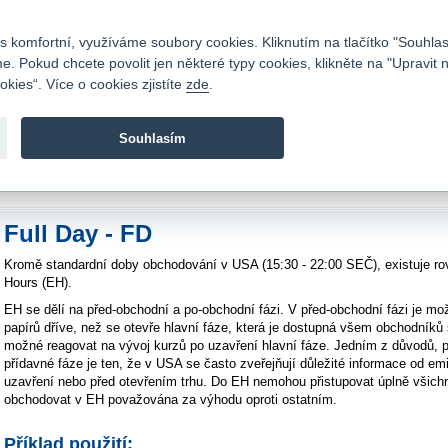
Kontakty
|
Ceník
|
Kariéra
|
Napište nám
|
Časté dotazy
|
Vztahy s investory
|
 komfortní, využíváme soubory cookies. Kliknutím na tlačítko "Souhlas
 Pokud chcete povolit jen některé typy cookies, klikněte na "Upravit 
kies“. Více o cookies zjistíte
zde
.
Fio banka je moderní česká banka. Poskytuje účty bez popla
zprostředkovává investice do cenných papírů.
Souhlasím
vod
>
Akcie a obchodování
>
e-Broker
>
Inteligentní pokyny
>
Inteligentní pokyny
Full Day - FD
Kromě standardní doby obchodování v USA (15:30 - 22:00 SEČ), existuje rov
Hours (EH).
EH se dělí na před-obchodní a po-obchodní fázi. V před-obchodní fázi je m
papírů dříve, než se otevře hlavní fáze, která je dostupná všem obchodníků 
možné reagovat na vývoj kurzů po uzavření hlavní fáze. Jedním z důvodů, pr
přídavné fáze je ten, že v USA se často zveřejňují důležité informace od e
uzavření nebo před otevřením trhu. Do EH nemohou přistupovat úplně všichn
obchodovat v EH považována za výhodu oproti ostatním.
Příklad použití: