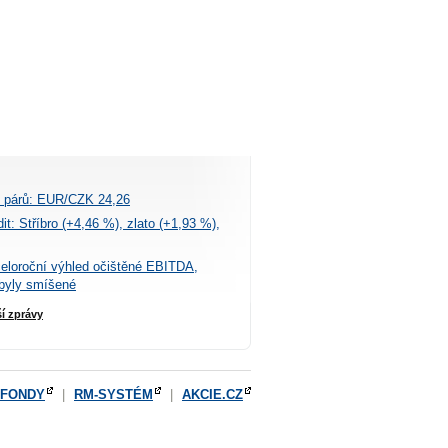
 párů: EUR/CZK 24,26
t: Stříbro (+4,46 %), zlato (+1,93 %),
celoroční výhled očištěné EBITDA,
byly smíšené
ší zprávy
OFONDY
|
RM-SYSTÉM
|
AKCIE.CZ