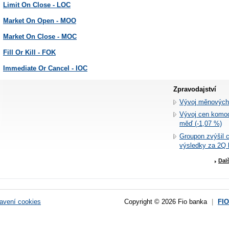
Limit On Close - LOC
Market On Open - MOO
Market On Close - MOC
Fill Or Kill - FOK
Immediate Or Cancel - IOC
Zpravodajství
Vývoj měnových
Vývoj cen komodi
měď (-1,07 %)
Groupon zvýšil 
výsledky za 2Q 
Dal
avení cookies
Copyright © 2026 Fio banka
|
FI