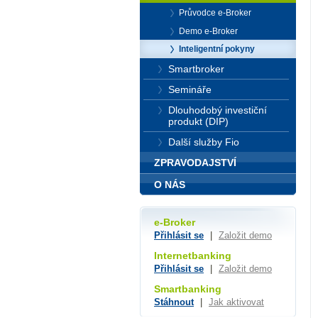
Průvodce e-Broker
Demo e-Broker
Inteligentní pokyny
Smartbroker
Semináře
Dlouhodobý investiční
produkt (DIP)
Další služby Fio
ZPRAVODAJSTVÍ
O NÁS
e-Broker
Přihlásit se
|
Založit demo
Internetbanking
Přihlásit se
|
Založit demo
Smartbanking
Stáhnout
|
Jak aktivovat