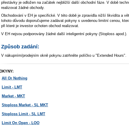
přestávky je odložen na začátek nejbližší další obchodní fáze. V době tech
realizovat žádné obchody.
Obchodování v EH je specifické. V této době je zpravidla nižší likvidita a 
tohoto důvodu doporučujeme zadávat pokyny s uvedenou limitní cenou, kter
při které je investor ochoten obchod realizovat.
V EH nejsou podporovány žádné další inteligentní pokyny (Stoploss apod.).
Způsob zadání:
V nákupním/prodejním okně pokynu zatrhněte políčko u "Extended Hours".
OKYNY:
All Or Nothing
Limit - LMT
Market - MKT
Stoploss Market - SL MKT
Stoploss Limit - SL LMT
Limit On Open - LOO