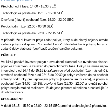
Před-obchodní fáze: 14:00 - 15:30 SEČ
Technologická přestávka: 15:15 - 15:30 SEČ
Otevřená (hlavní) obchodní fáze: 15:30 - 22:00 SEČ
Po-obchodní fáze: 22:00 - 00:30 SEČ
Technologická přestávka: 22:00 - 22:15 SEČ
V případě, že si investor přeje zadat pokyn, který bude platný nejen v otevře
zadává pokyn s dispozicí "Extended Hours". Následně bude pokyn platný o
zadané doby platnosti (popřípadě zrušení daného pokynu).
PŘÍKLAD:
Ve 14:44 podává investor pokyn s dvoudenní platností a s uvedenou dispoz
přijat ke zpracování a zařazen do před-obchodní fáze. Pokyn se může uspok
intervalech: od 14:44 do 15:15 je zařazen do před-obchodní fáze, následně 
otevřené obchodní fáze a od 22:15 do 00:30 je pokyn zařazen do po-obchodní
splněny podmínky pro uspokojení pokynu (zejména limitní cena), je pokyn za
obchodní fáze (14:00 - 15:15), otevřené fáze (15:30 - 22:00) a rovněž po-obc
pokyn nebylo možné realizovat. Bude jeho platnost ukončena a následující 
do obchodování.
UPOZORNĚNÍ:
V době 15:15 - 15:30 a 22:00 - 22:15 SEČ probíhá technologická přestávka