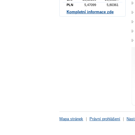
PLN
5,47099
5,80361
Kompletní informace zde
Mapa stránek
|
Právní prohlášení
|
Nast