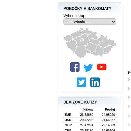
POBOČKY A BANKOMATY
Vyberte kraj:
P
DEVIZOVÉ KURZY
Nákup
Prodej
EUR
23,52880
24,95920
USD
20,42223
21,66377
GBP
27,47291
29,14309
CHF
25,15196
26,68104