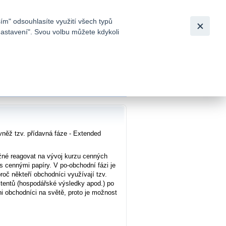
Bezpečnost
Česky
|
English
ím" odsouhlasíte využití všech typů
nastavení". Svou volbu můžete kdykoli
tků a
 na burzách v USA
>
Full Day
něž tzv. přídavná fáze - Extended
ožné reagovat na vývoj kurzu cenných
s cennými papíry. V po-obchodní fázi je
oč někteří obchodníci využívají tzv.
mitentů (hospodářské výsledky apod.) po
i obchodníci na světě, proto je možnost