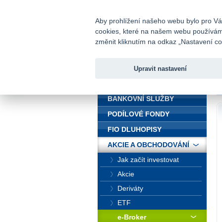
fio@fio.cz
Infomail:
Aby prohlížení našeho webu bylo pro Vás
cookies, které na našem webu používáme.
Fio banka
změnit kliknutím na odkaz „Nastavení coo
Upravit nastavení
ÚVOD
Ú
BANKOVNÍ SLUŽBY
PODÍLOVÉ FONDY
FIO DLUHOPISY
AKCIE A OBCHODOVÁNÍ
Jak začít investovat
Akcie
Deriváty
ETF
e-Broker