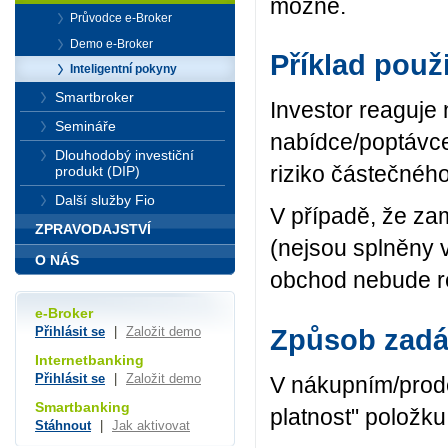
možné.
Průvodce e-Broker
Demo e-Broker
Příklad použi
Inteligentní pokyny
Smartbroker
Investor reaguje n
Semináře
nabídce/poptávc
Dlouhodobý investiční
riziko částečnéh
produkt (DIP)
Další služby Fio
V případě, že za
ZPRAVODAJSTVÍ
(nejsou splněny 
O NÁS
obchod nebude re
e-Broker
Způsob zadá
Přihlásit se
|
Založit demo
Internetbanking
Přihlásit se
|
Založit demo
V nákupním/prode
Smartbanking
platnost" položku "
Stáhnout
|
Jak aktivovat