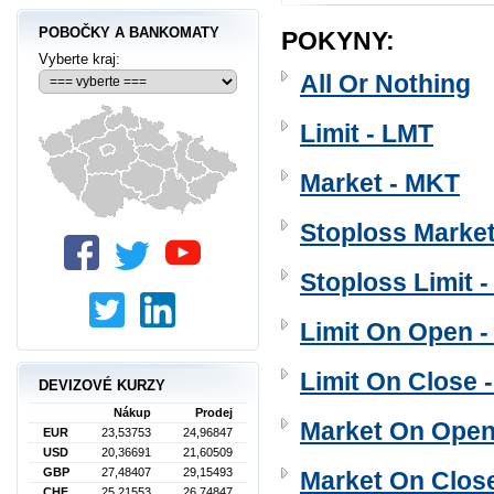
POBOČKY A BANKOMATY
POKYNY:
Vyberte kraj:
All Or Nothing
Limit - LMT
Market - MKT
Stoploss Marke
Stoploss Limit 
Limit On Open 
Limit On Close 
DEVIZOVÉ KURZY
Nákup
Prodej
Market On Ope
EUR
23,53753
24,96847
USD
20,36691
21,60509
GBP
27,48407
29,15493
Market On Clos
CHF
25,21553
26,74847