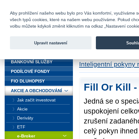
fio@fio.cz
Infomail:
Kontakty
|
Ceník
|
Kariéra
|
Na
Aby prohlížení našeho webu bylo pro Vás komfortní, využíváme sou
všech typů cookies, které na našem webu používáme. Pokud chcete 
Fio banka
volbu můžete kdykoli změnit kliknutím na odkaz „Nastavení cookies
Fio banka j
zprostředko
Upravit nastavení
Souhl
ÚVOD
Úvod
>
Akcie a obc
BANKOVNÍ SLUŽBY
Inteligentní pokyny
PODÍLOVÉ FONDY
FIO DLUHOPISY
Fill Or Kill
AKCIE A OBCHODOVÁNÍ
Jedná se o speci
Jak začít investovat
Akcie
uspokojení celk
Deriváty
zrušení zadaného
ETF
celý pokyn ihned
e-Broker