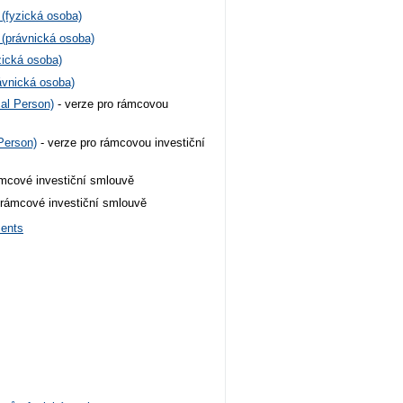
(fyzická osoba)
 (právnická osoba)
zická osoba)
ávnická osoba)
cal Person)
- verze pro rámcovou
Person)
- verze pro rámcovou investiční
ámcové investiční smlouvě
k rámcové investiční smlouvě
ments