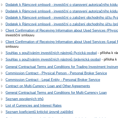
Dodatek k Rámcové smlouvě - investiční o stanovení autorizačního kódu 
Dodatek k Rámcové smlouvě - investiční o stanovení autorizačního kódu
Dodatek k Rámcové smlouvě - investiční o založení obchodního účtu (fy
Dodatek k Rámcové smlouvě - investiční o založení obchodního účtu (pr
Client Confirmation of Receiving Information about Used Services (Physi
investiční smlouvu
Client Confirmation of Receiving Information about Used Services (Legal 
smlouvu
Souhlas s používáním investičních nástrojů (fyzická osoba)
- příloha k r
Souhlas s používáním investičních nástrojů (právnická osoba)
- příloha 
General Contractual Terms and Conditions for Trading Investment Instru
Commission Contract - Physical Person - Personal Broker Service
Commission Contract - Legal Entity - Personal Broker Service
Contract on Multi-Currency Loan and Other Agreements
General Contractual Terms and Conditions for Multi-Currency Loan
Seznam povolených trhů
List of Currencies and Interest Rates
Seznam koeficientů kritické úrovně zajištění