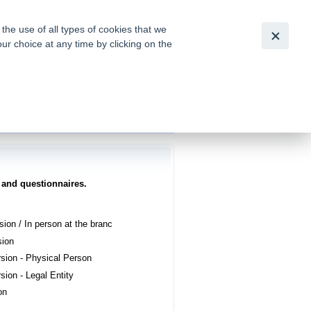
Česky
|
English
he use of all types of cookies that we
our choice at any time by clicking on the
out for
tion of
 and questionnaires.
sion / In person at the branc
sion
sion - Physical Person
sion - Legal Entity
on