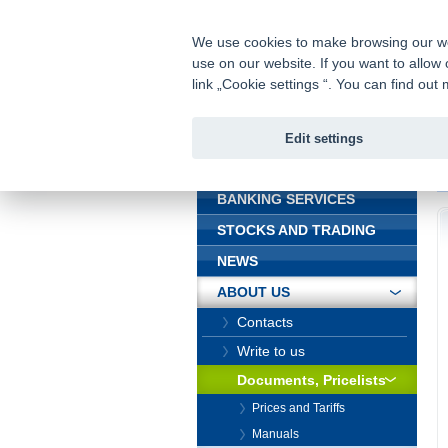
fio@fio.cz
Infomail:
We use cookies to make browsing our webs
use on our website. If you want to allow 
Fio banka
link „Cookie settings “. You can find ou
Edit settings
INTRODUCTION
In
BANKING SERVICES
STOCKS AND TRADING
NEWS
ABOUT US
Contacts
Write to us
Documents, Pricelists
Prices and Tariffs
Manuals