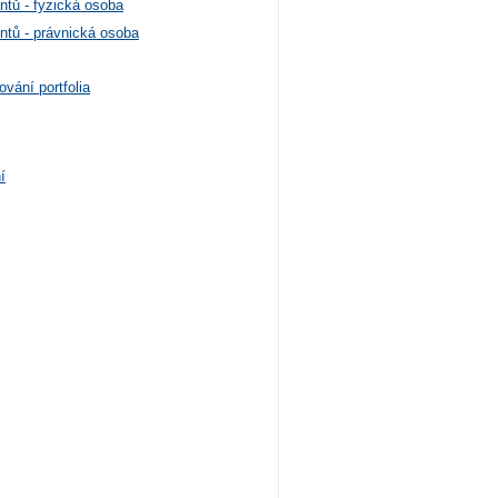
ntů - fyzická osoba
ntů - právnická osoba
vání portfolia
í