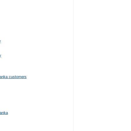
y
y
 banka customers
banka