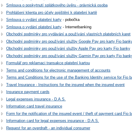
Smlouva o poskytnutí splátkového úvěru - právnická osoba
Prohlášení klienta pro účely pojištění k platební kartě
Smlouva o vydání platební karty
- pobočka
Smlouva o vydání platební karty
- Internetbanking
Obchodní podmínky pro vydávání a používání vlastních platebních karet
Obchodní podmínky pro používání služby Google Pay pro karty Fio bank
Obchodní podmínky pro používání služby Apple Pay pro karty Fio banky
Obchodní podmínky pro používání služby Garmin Pay pro karty Fio bank
Formulář pro reklamaci transakce platební kartou
Terms and conditions for electronic management of accounts
Terms and Conditions for the use of the Banking Identity service for Fio
Travel Insurance - Instructions for the insured when the insured event
Insurance payment cards
Legal expenses insurance - D.A.S.
Information card travel insurance
Form for the notification of the insured event / theft of payment card Fio 
Information card for legal expenses insurance - D.A.S.
Request for an overdraft - an individual consumer