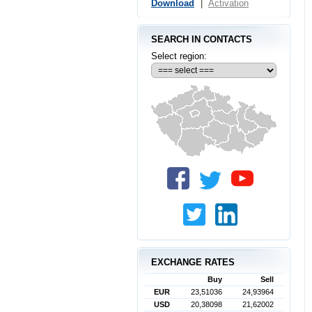
Download
|
Activation
SEARCH IN CONTACTS
Select region:
EXCHANGE RATES
Buy
Sell
EUR
23,51036
24,93964
USD
20,38098
21,62002