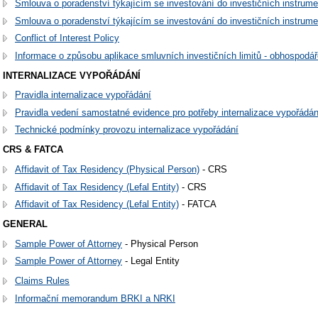
Smlouva o poradenství týkajícím se investování do investičních instrume
Smlouva o poradenství týkajícím se investování do investičních instrume
Conflict of Interest Policy
Informace o způsobu aplikace smluvních investičních limitů - obhospodářo
INTERNALIZACE VYPOŘÁDÁNÍ
Pravidla internalizace vypořádání
Pravidla vedení samostatné evidence pro potřeby internalizace vypořádán
Technické podmínky provozu internalizace vypořádání
CRS & FATCA
Affidavit of Tax Residency (Physical Person)
- CRS
Affidavit of Tax Residency (Lefal Entity)
- CRS
Affidavit of Tax Residency (Lefal Entity)
- FATCA
GENERAL
Sample Power of Attorney
- Physical Person
Sample Power of Attorney
- Legal Entity
Claims Rules
Informační memorandum BRKI a NRKI