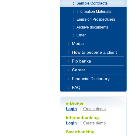
Sample Contracts
Information Materials
Emission Prospectuses
Archive documents
Other
Media
How to become a client
Fio banka
Career
Financial Dictionary
FAQ
e-Broker
Login
|
Create demo
Internetbanking
Login
|
Create demo
Smartbanking