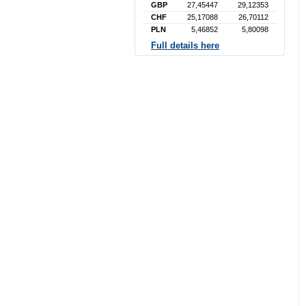
GBP
27,45447
29,12353
CHF
25,17088
26,70112
PLN
5,46852
5,80098
Full details here