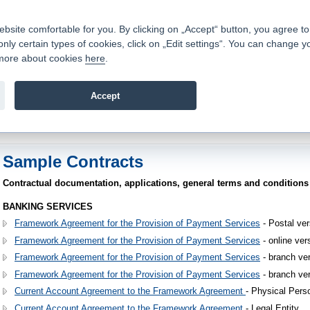
Contacts
|
Pricelist
|
Career
|
Write to us
|
FAQ
|
|
ite comfortable for you. By clicking on „Accept“ button, you agree to t
only certain types of cookies, click on „Edit settings“. You can change y
Fio banka is a modern Czech financial institution that stands 
t more about cookies
here
.
providing fee-free general banking services and adept facilita
investments in financial securities.
Accept
troduction
>
About us
>
Documents, Pricelists
>
Sample Contracts
Sample Contracts
Contractual documentation, applications, general terms and conditions
BANKING SERVICES
Framework Agreement for the Provision of Payment Services
- Postal ver
Framework Agreement for the Provision of Payment Services
- online ver
Framework Agreement for the Provision of Payment Services
- branch ver
Framework Agreement for the Provision of Payment Services
- branch ver
Current Account Agreement to the Framework Agreement
- Physical Pers
Current Account Agreement to the Framework Agreement
- Legal Entity