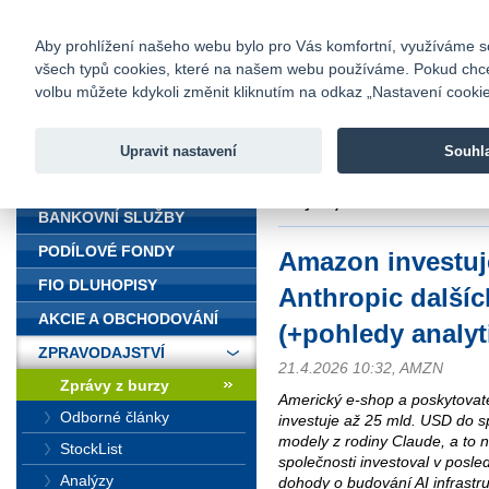
fio@fio.cz
Infomail:
Kontakty
|
Ceník
|
Kariéra
|
Na
Aby prohlížení našeho webu bylo pro Vás komfortní, využíváme sou
všech typů cookies, které na našem webu používáme. Pokud chcete 
Fio banka
volbu můžete kdykoli změnit kliknutím na odkaz „Nastavení cookies
Fio banka j
zprostředko
Upravit nastavení
Souhl
ÚVOD
Úvod
>
Zpravodajství
>
Zprávy z b
analytiků)
BANKOVNÍ SLUŽBY
PODÍLOVÉ FONDY
Amazon investuj
FIO DLUHOPISY
Anthropic dalšíc
AKCIE A OBCHODOVÁNÍ
(+pohledy analyt
ZPRAVODAJSTVÍ
21.4.2026 10:32, AMZN
Zprávy z burzy
Americký e-shop a poskytovate
Odborné články
investuje až 25 mld. USD do sp
modely z rodiny Claude, a to 
StockList
společnosti investoval v posle
Analýzy
dohody o budování AI infrastru