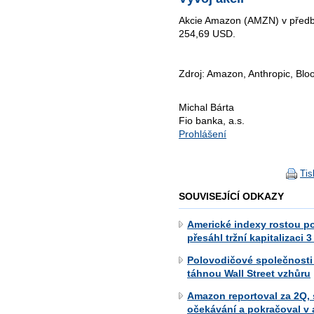
Akcie Amazon (AMZN) v předbur
254,69 USD.
Zdroj: Amazon, Anthropic, B
Michal Bárta
Fio banka, a.s.
Prohlášení
Tis
SOUVISEJÍCÍ ODKAZY
Americké indexy rostou po
přesáhl tržní kapitalizaci 3
Polovodičové společnosti
táhnou Wall Street vzhůru
Amazon reportoval za 2Q,
očekávání a pokračoval v 