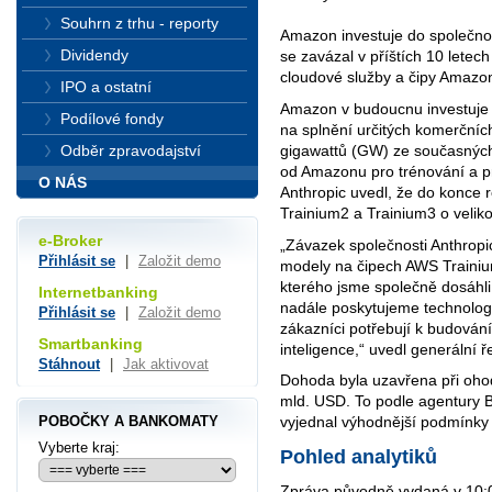
Souhrn z trhu - reporty
Amazon investuje do společnos
Dividendy
se zavázal v příštích 10 letec
cloudové služby a čipy Amazo
IPO a ostatní
Amazon v budoucnu investuje a
Podílové fondy
na splnění určitých komerčních 
gigawattů (GW) ze současných
Odběr zpravodajství
od Amazonu pro trénování a p
O NÁS
Anthropic uvedl, že do konce 
Trainium2 a Trainium3 o veliko
e-Broker
„Závazek společnosti Anthropi
Přihlásit se
|
Založit demo
modely na čipech AWS Trainium 
kterého jsme společně dosáhli v
Internetbanking
nadále poskytujeme technologie
Přihlásit se
|
Založit demo
zákazníci potřebují k budován
Smartbanking
inteligence,“ uvedl generální 
Stáhnout
|
Jak aktivovat
Dohoda byla uzavřena při oho
mld. USD. To podle agentury B
POBOČKY A BANKOMATY
vyjednal výhodnější podmínky 
Vyberte kraj:
Pohled analytiků
Zpráva původně vydaná v 10:08