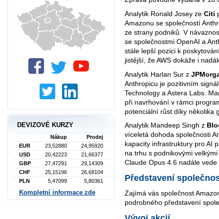
Analytik Ronald Josey ze
Citi
Amazonu se společností Anthro
ze strany podniků. V návaznos
se společnostmi OpenAI a Ant
stále lepší pozici k poskytování
jistější, že AWS dokáže i nadále
Analytik Harlan Sur z
JPMorg
Anthropicu je pozitivním signá
Technology a Astera Labs. Ma
při navrhování v rámci progra
potenciální růst díky několika
DEVIZOVÉ KURZY
Analytik Mandeep Singh z
Blo
víceletá dohoda společnosti 
Nákup
Prodej
kapacity infrastruktury pro AI
EUR
23,52880
24,95920
na trhu s podnikovými velkými
USD
20,42223
21,66377
Claude Opus 4.6 nadále vede 
GBP
27,47291
29,14309
CHF
25,15196
26,68104
Představení společnos
PLN
5,47099
5,80361
Kompletní informace zde
Zajímá vás společnost Amazon
podrobného představení spole
Vývoj akcií