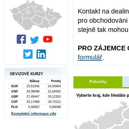
Kontakt na deali
pro obchodováni s
stejně tak mohou 
PRO ZÁJEMCE 
formulář
.
DEVIZOVÉ KURZY
Pobočky
Nákup
Prodej
EUR
23,51036
24,93964
USD
20,38098
21,62002
Vyberte kraj, kde hledáte
GBP
27,45447
29,12353
CHF
25,17088
26,70112
PLN
5,46852
5,80098
Kompletní informace zde