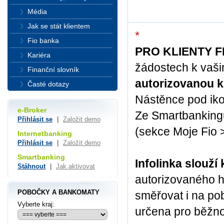
Média
Jak se stát klientem
*
Fio banka
PRO KLIENTY F
Kariéra
žádostech k vaš
Finanční slovník
autorizovanou k
Časté dotazy
Nástěnce pod iko
e-Broker
Ze Smartbanking
Přihlásit se
|
Založit demo
(sekce Moje Fio >
Internetbanking
Přihlásit se
|
Založit demo
Smartbanking
Infolinka slouž
Stáhnout
|
Jak aktivovat
autorizovaného h
POBOČKY A BANKOMATY
směřovat i na pob
Vyberte kraj:
určena pro běžno