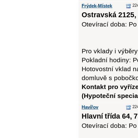
Frýdek-Místek
22
Ostravská 2125,
Otevírací doba: Po 
Pro vklady i výbě
Pokladní hodiny: Po
Hotovostní vklad n
domluvě s pobočk
Kontakt pro vyříz
(Hypoteční special
Havířov
22
Hlavní třída 64, 
Otevírací doba: Po 