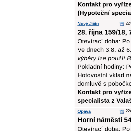
Kontakt pro vyříz
(Hypoteční special
Nový Jičín
22
28. října 159/18,
Otevírací doba: Po 
Ve dnech 3.8. až 6
výběry lze použí
Pokladní hodiny: Po
Hotovostní vklad n
domluvě s pobočko
Kontakt pro vyříz
specialista z Vala
Opava
22
Horní náměstí 54
Otevírací doba: Po 