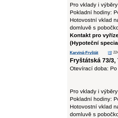
Pro vklady i výbě
Pokladní hodiny: Po
Hotovostní vklad n
domluvě s pobočk
Kontakt pro vyříz
(Hypoteční special
Karviná-Fryštát
22
Fryštátská 73/3,
Otevírací doba: Po 
Pro vklady i výbě
Pokladní hodiny: Po
Hotovostní vklad n
domluvě s pobočk