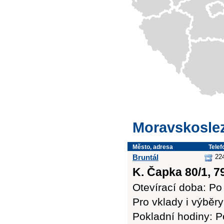
Moravskosle
Město, adresa
Telef
Bruntál
22
K. Čapka 80/1, 7
Otevírací doba: Po 
Pro vklady i výb
Pokladní hodiny: Po