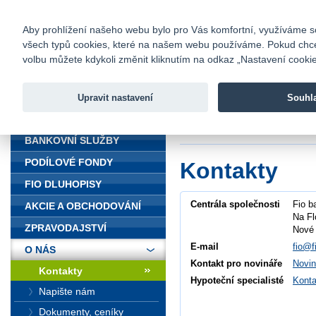
fio@fio.cz
Infomail:
Kontakty
|
Ceník
|
Kariéra
|
Na
Aby prohlížení našeho webu bylo pro Vás komfortní, využíváme sou
všech typů cookies, které na našem webu používáme. Pokud chcete 
Fio banka
volbu můžete kdykoli změnit kliknutím na odkaz „Nastavení cookies
Fio banka j
zprostředko
Upravit nastavení
Souhl
ÚVOD
Úvod
>
O nás
>
Ko
BANKOVNÍ SLUŽBY
PODÍLOVÉ FONDY
Kontakty
FIO DLUHOPISY
Centrála společnosti
Fio b
AKCIE A OBCHODOVÁNÍ
Na Fl
ZPRAVODAJSTVÍ
Nové 
E-mail
fio@f
O NÁS
Kontakt pro novináře
Novin
Kontakty
Hypoteční specialisté
Konta
Napište nám
Dokumenty, ceníky