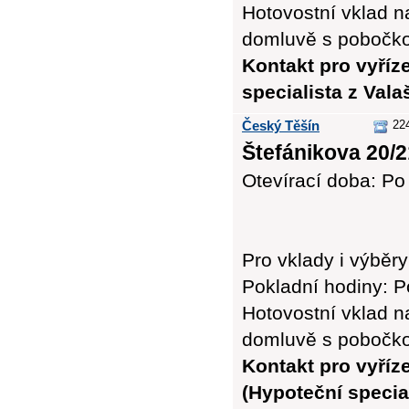
Hotovostní vklad n
domluvě s pobočk
Kontakt pro vyříz
specialista z Vala
Český Těšín
22
Štefánikova 20/2
Otevírací doba: Po 
Pro vklady i výbě
Pokladní hodiny: Po
Hotovostní vklad n
domluvě s pobočk
Kontakt pro vyříz
(Hypoteční special