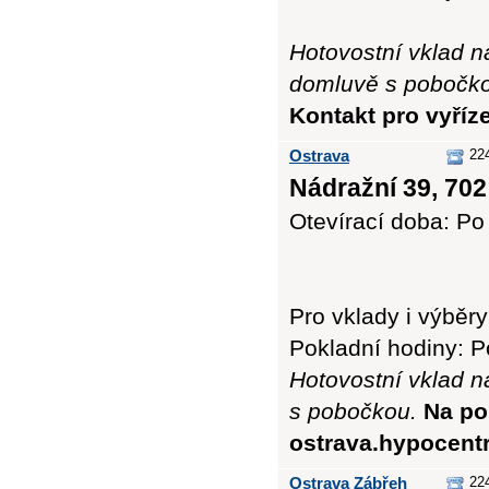
Hotovostní vklad n
domluvě s pobočk
Kontakt pro vyříz
Ostrava
22
Nádražní 39, 702
Otevírací doba: Po 
Pro vklady i výbě
Pokladní hodiny: Po
Hotovostní vklad n
s pobočkou.
Na po
ostrava.hypocent
Ostrava Zábřeh
22