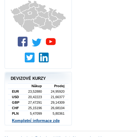
DEVIZOVÉ KURZY
Nákup
Prodej
EUR
23,52880
24,95920
USD
20,42223
21,66377
GBP
27,47291
29,14309
CHF
25,15196
26,68104
PLN
5,47099
5,80361
Kompletní informace zde