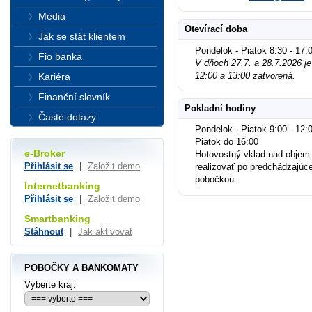
Média
Otevírací doba
Jak se stát klientem
Pondelok - Piatok 8:30 - 17:
Fio banka
V dňoch 27.7. a 28.7.2026 j
12:00 a 13:00 zatvorená.
Kariéra
Finanční slovník
Pokladní hodiny
Časté dotazy
Pondelok - Piatok 9:00 - 12:0
Piatok do 16:00
e-Broker
Hotovostný vklad nad objem
Přihlásit se
|
Založit demo
realizovať po predchádzajúc
pobočkou.
Internetbanking
Přihlásit se
|
Založit demo
Smartbanking
Stáhnout
|
Jak aktivovat
POBOČKY A BANKOMATY
Vyberte kraj: