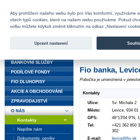
fio@fio.cz
Infomail:
Kontakty
|
Ceník
|
Kariéra
|
Na
Aby prohlížení našeho webu bylo pro Vás komfortní, využíváme sou
všech typů cookies, které na našem webu používáme. Pokud chcete 
Fio banka
volbu můžete kdykoli změnit kliknutím na odkaz „Nastavení cookies
Fio banka j
zprostředko
Upravit nastavení
Souhl
ÚVOD
Úvod
>
O nás
>
Kontakty
>
Levice
BANKOVNÍ SLUŽBY
Fio banka, Levic
PODÍLOVÉ FONDY
Pobočka je umiestnená v priestor
FIO DLUHOPISY
AKCIE A OBCHODOVÁNÍ
Kontakty
ZPRAVODAJSTVÍ
Ulice:
Sv. Michala 2
Město:
Levice, 934 01
O NÁS
GPS:
48°13'04.9"N, 
Kontakty
Tel:
+421 362 850 3
Napište nám
302
Dokumenty, ceníky
E-mail:
levice@fio.sk