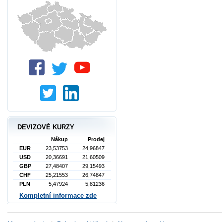
DEVIZOVÉ KURZY
Nákup
Prodej
EUR
23,53753
24,96847
USD
20,36691
21,60509
GBP
27,48407
29,15493
CHF
25,21553
26,74847
PLN
5,47924
5,81236
Kompletní informace zde