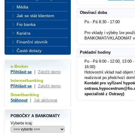
Média
Otevírací doba
Jak se stát klientem
Po - Pá 8:30 - 17:00
Fio banka
Pro vklady i výběry lze použí
Kariéra
BANKOMAT/VKLADOMAT ved
Finanční slovník
Časté dotazy
Pokladní hodiny
Po - Pá 9:00 - 12:00, 13:00 -
e-Broker
16:00)
Přihlásit se
|
Založit demo
Hotovostní vklad nad objem 
realizovat po předchozí dom
Internetbanking
Kontakt pro vyřízení hypot
Přihlásit se
|
Založit demo
ostrava.hypocentrum@fio.c
specialisté z Ostravy)
Smartbanking
Stáhnout
|
Jak aktivovat
POBOČKY A BANKOMATY
Vyberte kraj: