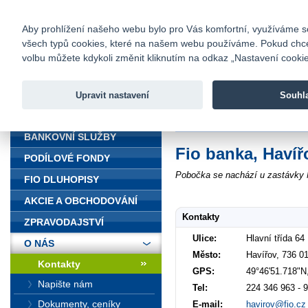
fio@fio.cz
Infomail:
Kontakty
|
Ceník
|
Kariéra
|
Na
Aby prohlížení našeho webu bylo pro Vás komfortní, využíváme sou
všech typů cookies, které na našem webu používáme. Pokud chcete 
Fio banka
volbu můžete kdykoli změnit kliknutím na odkaz „Nastavení cookies
Fio banka j
zprostředko
Upravit nastavení
Souhl
ÚVOD
Úvod
>
O nás
>
Kontakty
>
Havířov
BANKOVNÍ SLUŽBY
Fio banka, Havíř
PODÍLOVÉ FONDY
Pobočka se nachází u zastávky M
FIO DLUHOPISY
AKCIE A OBCHODOVÁNÍ
Kontakty
ZPRAVODAJSTVÍ
Ulice:
Hlavní třída 64
O NÁS
Město:
Havířov, 736 0
Kontakty
GPS:
49°46'51.718"N
Napište nám
Tel:
224 346 963 - 
Dokumenty, ceníky
E-mail:
havirov@fio.cz