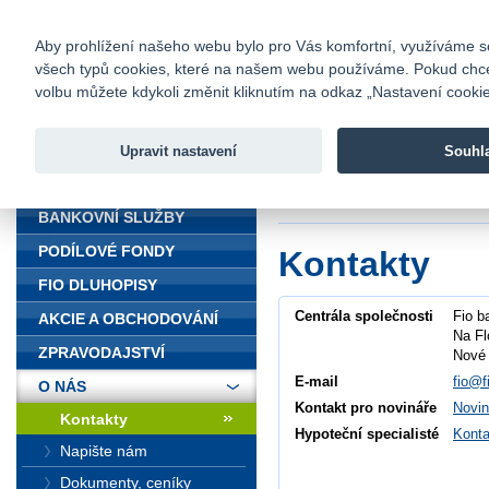
fio@fio.cz
Infomail:
Kontakty
|
Ceník
|
Kariéra
|
Na
Aby prohlížení našeho webu bylo pro Vás komfortní, využíváme sou
všech typů cookies, které na našem webu používáme. Pokud chcete 
Fio banka
volbu můžete kdykoli změnit kliknutím na odkaz „Nastavení cookies
Fio banka j
zprostředko
Upravit nastavení
Souhl
ÚVOD
Úvod
>
O nás
>
Ko
BANKOVNÍ SLUŽBY
PODÍLOVÉ FONDY
Kontakty
FIO DLUHOPISY
Centrála společnosti
Fio b
AKCIE A OBCHODOVÁNÍ
Na Fl
ZPRAVODAJSTVÍ
Nové 
E-mail
fio@f
O NÁS
Kontakt pro novináře
Novin
Kontakty
Hypoteční specialisté
Konta
Napište nám
Dokumenty, ceníky