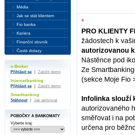
Média
Jak se stát klientem
*
Fio banka
PRO KLIENTY F
Kariéra
žádostech k vaš
Finanční slovník
autorizovanou k
Časté dotazy
Nástěnce pod iko
e-Broker
Ze Smartbanking
Přihlásit se
|
Založit demo
(sekce Moje Fio >
Internetbanking
Přihlásit se
|
Založit demo
Smartbanking
Infolinka slouž
Stáhnout
|
Jak aktivovat
autorizovaného h
POBOČKY A BANKOMATY
směřovat i na pob
Vyberte kraj:
určena pro běžno