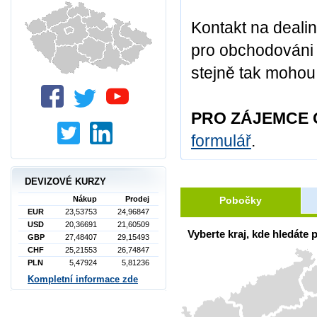
Kontakt na deali
pro obchodováni s
stejně tak mohou 
PRO ZÁJEMCE 
formulář
.
DEVIZOVÉ KURZY
Pobočky
Nákup
Prodej
EUR
23,53753
24,96847
USD
20,36691
21,60509
Vyberte kraj, kde hledáte
GBP
27,48407
29,15493
CHF
25,21553
26,74847
PLN
5,47924
5,81236
Kompletní informace zde