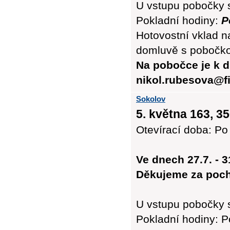
U vstupu pobočky 
Pokladní hodiny:
P
Hotovostní vklad n
domluvě s pobočk
Na pobočce je k d
nikol.rubesova@fi
Sokolov
5. května 163, 3
Otevírací doba: Po 
Ve dnech 27.7. - 
Děkujeme za poch
U vstupu pobočky 
Pokladní hodiny: Po