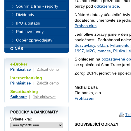
Záznam všech prezentací nal
Souhrn z trhu - reporty
burzy pod
odkazem zde
.
Některé dotazy účastníků byl
Dividendy
dodatečně. Jmenovitě se jedna
IPO a ostatní
Prabos plus
.
Podílové fondy
Jednotlivé zprávy jsme v den p
společnosti. Podrobnosti nale
Odběr zpravodajství
Bezvavlasy
,
eMan
,
Fillamentu
O NÁS
1997
,
M2C
,
mmcité
,
Pilulka L
S ohledem na
pozastavené o
e-Broker
se společnost AtomTrace jarn
Přihlásit se
|
Založit demo
Zdroj: BCPP, jednotlivé společ
Internetbanking
Přihlásit se
|
Založit demo
Michal Bárta
Smartbanking
Fio banka, a.s.
Stáhnout
|
Jak aktivovat
Prohlášení
POBOČKY A BANKOMATY
Tis
Vyberte kraj:
SOUVISEJÍCÍ ODKAZY