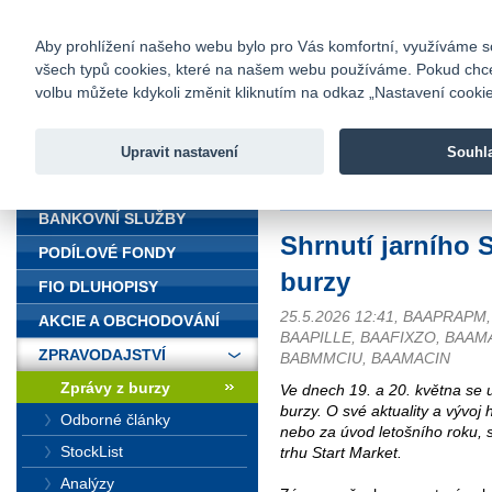
fio@fio.cz
Infomail:
Kontakty
|
Ceník
|
Kariéra
|
Na
Aby prohlížení našeho webu bylo pro Vás komfortní, využíváme sou
všech typů cookies, které na našem webu používáme. Pokud chcete 
Fio banka
volbu můžete kdykoli změnit kliknutím na odkaz „Nastavení cookies
Fio banka j
zprostředko
Upravit nastavení
Souhl
ÚVOD
Úvod
>
Zpravodajství
>
Zprávy z b
BANKOVNÍ SLUŽBY
Shrnutí jarního 
PODÍLOVÉ FONDY
burzy
FIO DLUHOPISY
25.5.2026 12:41, BAAPRAPM
AKCIE A OBCHODOVÁNÍ
BAAPILLE, BAAFIXZO, BAAM
ZPRAVODAJSTVÍ
BABMMCIU, BAAMACIN
Zprávy z burzy
Ve dnech 19. a 20. května se u
burzy. O své aktuality a vývoj 
Odborné články
nebo za úvod letošního roku, 
StockList
trhu Start Market.
Analýzy