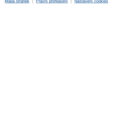
Mapa stránek
|
Právní prohlášení
|
Nastavení cookies