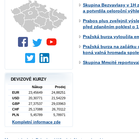
Skupina Bezvavlasy v 1H z
a potvrdila celoroční výhl
Prabos plus zveřejnil výsl
před zdaněním poklesl o 1
Pražská burza vyloučila e
Pražská burza na začátku 
koná valná hromada spole
Skupina Mmcité reportova
DEVIZOVÉ KURZY
Nákup
Prodej
EUR
23,45649
24,88251
USD
20,30771
21,54229
GBP
27,37537
29,03963
CHF
25,17088
26,70112
PLN
5,45789
5,78971
Kompletní informace zde