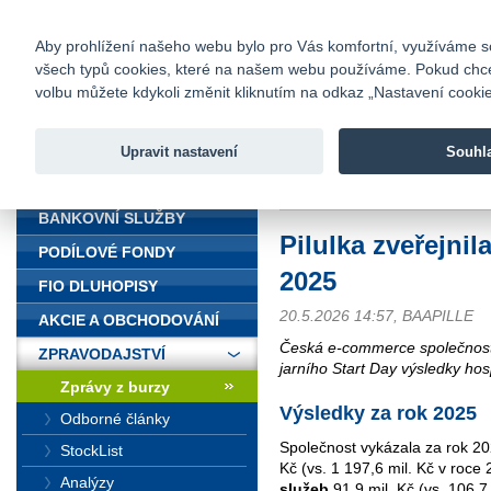
fio@fio.cz
Infomail:
Kontakty
|
Ceník
|
Kariéra
|
Na
Aby prohlížení našeho webu bylo pro Vás komfortní, využíváme sou
všech typů cookies, které na našem webu používáme. Pokud chcete 
Fio banka
volbu můžete kdykoli změnit kliknutím na odkaz „Nastavení cookies
Fio banka j
zprostředko
Upravit nastavení
Souhl
ÚVOD
Úvod
>
Zpravodajství
>
Zprávy z b
BANKOVNÍ SLUŽBY
Pilulka zveřejnil
PODÍLOVÉ FONDY
2025
FIO DLUHOPISY
20.5.2026 14:57, BAAPILLE
AKCIE A OBCHODOVÁNÍ
Česká e-commerce společnost P
ZPRAVODAJSTVÍ
jarního Start Day výsledky ho
Zprávy z burzy
Výsledky za rok 2025
Odborné články
Společnost vykázala za rok 2
StockList
Kč (vs. 1 197,6 mil. Kč v roce
Analýzy
služeb
91,9 mil. Kč (vs. 106,7