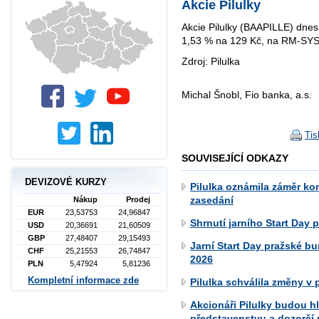
Akcie Pilulky
Akcie Pilulky (BAAPILLE) dnes
1,53 % na 129 Kč, na RM-SYS
Zdroj: Pilulka
Michal Šnobl, Fio banka, a.s.
Tis
SOUVISEJÍCÍ ODKAZY
DEVIZOVÉ KURZY
Pilulka oznámila záměr k
zasedání
Nákup
Prodej
EUR
23,53753
24,96847
Shrnutí jarního Start Day 
USD
20,36691
21,60509
GBP
27,48407
29,15493
Jarní Start Day pražské bu
CHF
25,21553
26,74847
2026
PLN
5,47924
5,81236
Kompletní informace zde
Pilulka schválila změny v
Akcionáři Pilulky budou h
představenstvu a dozorčí 