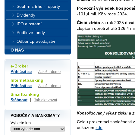
Souhrn z trhu - reporty
Provozní výsledek hospoda
-101,4 mil. Kč v roce 2024.
Dividendy
Čistá ztráta
za rok 2025 dosáh
IPO a ostatní
zlepšení oproti ztrátě 126,4 m
Podílové fondy
Odběr zpravodajství
O NÁS
e-Broker
Přihlásit se
|
Založit demo
Internetbanking
Přihlásit se
|
Založit demo
Smartbanking
Stáhnout
|
Jak aktivovat
Konsolidovaný výkaz zisku a ztr
POBOČKY A BANKOMATY
Celou prezentaci společnosti z
Vyberte kraj:
odkazem
zde
.