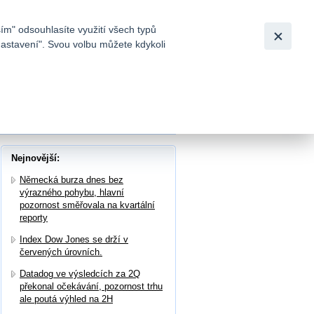
Bezpečnost
Česky
|
English
ím" odsouhlasíte využití všech typů
nastavení". Svou volbu můžete kdykoli
tků a
 podle předběžných dat vzrostla na -19 b.
Nejnovější:
Německá burza dnes bez
výrazného pohybu, hlavní
pozornost směřovala na kvartální
reporty
Index Dow Jones se drží v
červených úrovních.
Datadog ve výsledcích za 2Q
překonal očekávání, pozornost trhu
ale poutá výhled na 2H