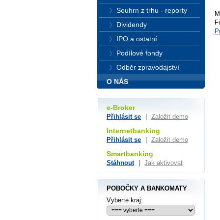
Souhrn z trhu - reporty
M
F
Dividendy
P
IPO a ostatní
Podílové fondy
Odběr zpravodajství
O NÁS
e-Broker
Přihlásit se
|
Založit demo
Internetbanking
Přihlásit se
|
Založit demo
Smartbanking
Stáhnout
|
Jak aktivovat
POBOČKY A BANKOMATY
Vyberte kraj: