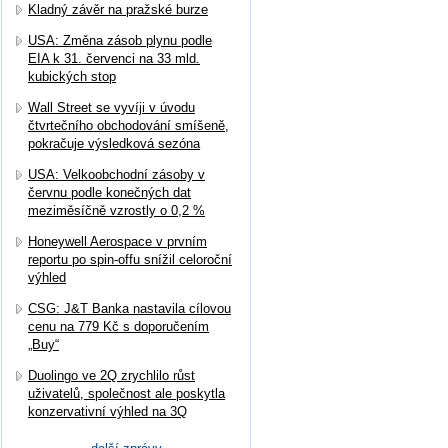
Kladný závěr na pražské burze
USA: Změna zásob plynu podle
EIA k 31. červenci na 33 mld.
kubických stop
Wall Street se vyvíji v úvodu
čtvrtečního obchodování smíšeně,
pokračuje výsledková sezóna
USA: Velkoobchodní zásoby v
červnu podle konečných dat
meziměsíčně vzrostly o 0,2 %
Honeywell Aerospace v prvním
reportu po spin-offu snížil celoroční
výhled
CSG: J&T Banka nastavila cílovou
cenu na 779 Kč s doporučením
„Buy“
Duolingo ve 2Q zrychlilo růst
uživatelů, společnost ale poskytla
konzervativní výhled na 3Q