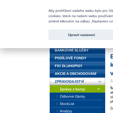
fio@fio.cz
Infomail:
Aby prohlížení našeho webu bylo pro Vás
cookies, které na našem webu používáme.
Fio banka
změnit kliknutím na odkaz „Nastavení coo
Upravit nastavení
ÚVOD
Ú
BANKOVNÍ SLUŽBY
PODÍLOVÉ FONDY
FIO DLUHOPISY
v
AKCIE A OBCHODOVÁNÍ
2
ZPRAVODAJSTVÍ
S
Zprávy z burzy
a
Odborné články
o
p
StockList
Z
Analýzy