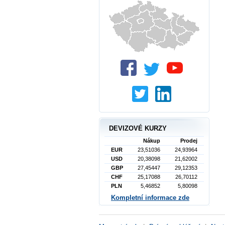
DEVIZOVÉ KURZY
Nákup
Prodej
EUR
23,51036
24,93964
USD
20,38098
21,62002
GBP
27,45447
29,12353
CHF
25,17088
26,70112
PLN
5,46852
5,80098
Kompletní informace zde