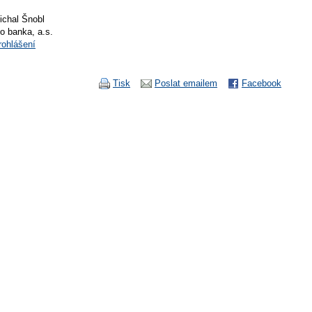
ichal Šnobl
io banka, a.s.
rohlášení
Tisk
Poslat emailem
Facebook