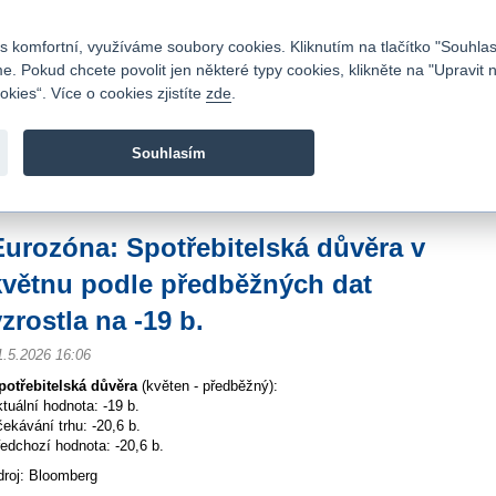
Kontakty
|
Ceník
|
Kariéra
|
Napište nám
|
Časté dotazy
|
Vztahy s investory
|
 komfortní, využíváme soubory cookies. Kliknutím na tlačítko "Souhlas
 Pokud chcete povolit jen některé typy cookies, klikněte na "Upravit 
kies“. Více o cookies zjistíte
zde
.
Fio banka je moderní česká banka. Poskytuje účty bez popla
zprostředkovává investice do cenných papírů.
Souhlasím
vod
>
Zpravodajství
>
Zprávy z burzy
>
Eurozóna: Spotřebitelská důvěra v květnu
Eurozóna: Spotřebitelská důvěra v
květnu podle předběžných dat
zrostla na -19 b.
1.5.2026 16:06
potřebitelská důvěra
(květen - předběžný):
ktuální hodnota: -19 b.
čekávání trhu: -20,6 b.
ředchozí hodnota: -20,6 b.
droj: Bloomberg