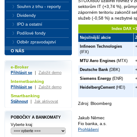
STOXX600 uzavřel rovněž v ze
Souhrn z trhu - reporty
sektorům IT (+3,74 %), průmys
záporném teritoriu zakončil se
Dividendy
služeb (-0,58 %) a nezbytné s
IPO a ostatní
Index DAX +1
Podílové fondy
Nejsilnější akcie
Odběr zpravodajství
Infineon Technologies
O NÁS
(IFX)
MTU Aero Engines
(MTX)
e-Broker
Deutsche Bank
(DBK)
Přihlásit se
|
Založit demo
Siemens Energy
(ENR)
Internetbanking
Přihlásit se
|
Založit demo
HeidelbergCement
(HEI)
Smartbanking
Stáhnout
|
Jak aktivovat
Zdroj: Bloomberg
POBOČKY A BANKOMATY
Jakub Němec
Fio banka, a.s.
Vyberte kraj:
Prohlášení