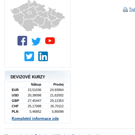
Tis
DEVIZOVÉ KURZY
Nákup
Prodej
EUR
23,51036
24,93964
USD
20,38098
21,62002
GBP
27,45447
29,12353
CHF
25,17088
26,70112
PLN
5,46852
5,80098
Kompletní informace zde