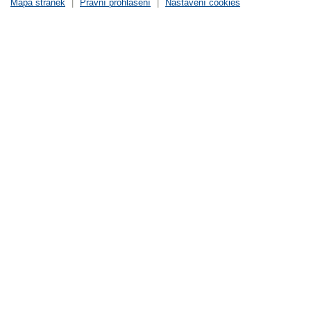
Mapa stránek
|
Právní prohlášení
|
Nastavení cookies