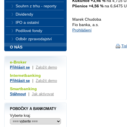
Kukuřice +3,46 %
na 4,715 U
Pšenice +4,56 %
na 6,6475 U
Souhrn z trhu - reporty
Dividendy
Marek Chudoba
IPO a ostatní
Fio banka, a.s.
Prohlášení
Podílové fondy
Odběr zpravodajství
Tis
O NÁS
e-Broker
Přihlásit se
|
Založit demo
Internetbanking
Přihlásit se
|
Založit demo
Smartbanking
Stáhnout
|
Jak aktivovat
POBOČKY A BANKOMATY
Vyberte kraj: