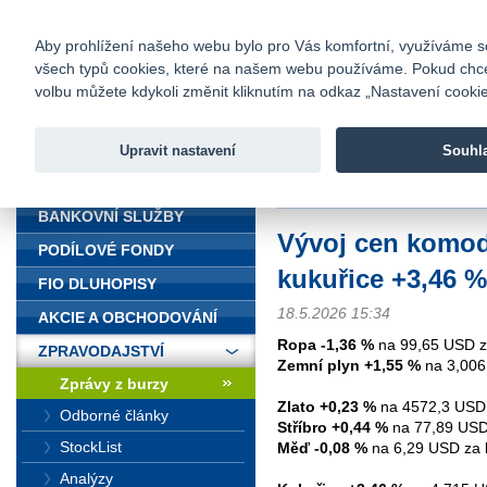
fio@fio.cz
Infomail:
Kontakty
|
Ceník
|
Kariéra
|
Na
Aby prohlížení našeho webu bylo pro Vás komfortní, využíváme sou
všech typů cookies, které na našem webu používáme. Pokud chcete 
Fio banka
volbu můžete kdykoli změnit kliknutím na odkaz „Nastavení cookies
Fio banka j
zprostředko
Upravit nastavení
Souhl
ÚVOD
Úvod
>
Zpravodajství
>
Zprávy z b
BANKOVNÍ SLUŽBY
Vývoj cen komodi
PODÍLOVÉ FONDY
kukuřice +3,46 %
FIO DLUHOPISY
18.5.2026 15:34
AKCIE A OBCHODOVÁNÍ
Ropa -1,36 %
na 99,65 USD za
ZPRAVODAJSTVÍ
Zemní plyn +1,55 %
na 3,006
Zprávy z burzy
Zlato +0,23 %
na 4572,3 USD 
Odborné články
Stříbro +0,44 %
na 77,89 USD 
StockList
Měď -0,08 %
na 6,29 USD za l
Analýzy