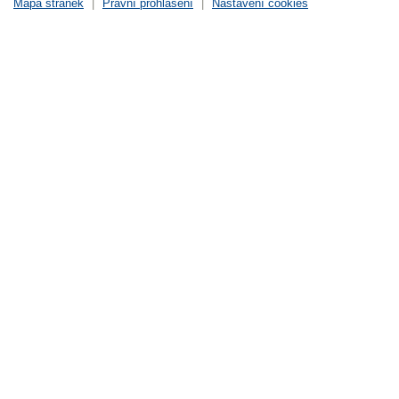
Mapa stránek
|
Právní prohlášení
|
Nastavení cookies