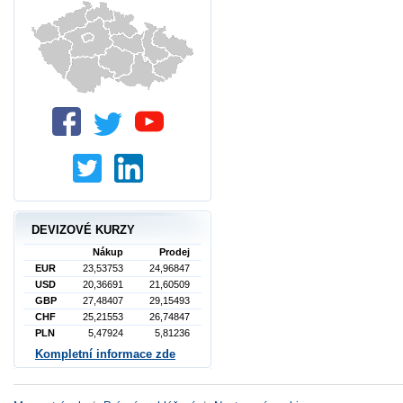
DEVIZOVÉ KURZY
Nákup
Prodej
EUR
23,53753
24,96847
USD
20,36691
21,60509
GBP
27,48407
29,15493
CHF
25,21553
26,74847
PLN
5,47924
5,81236
Kompletní informace zde