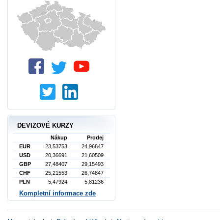
DEVIZOVÉ KURZY
Nákup
Prodej
EUR
23,53753
24,96847
USD
20,36691
21,60509
GBP
27,48407
29,15493
CHF
25,21553
26,74847
PLN
5,47924
5,81236
Kompletní informace zde