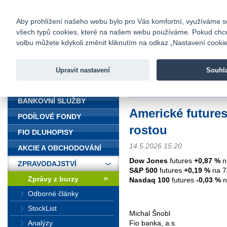
fio@fio.cz
Infomail:
Kontakty
|
Ceník
|
Kariéra
|
Na
Aby prohlížení našeho webu bylo pro Vás komfortní, využíváme sou
všech typů cookies, které na našem webu používáme. Pokud chcete 
Fio banka
volbu můžete kdykoli změnit kliknutím na odkaz „Nastavení cookies
Fio banka j
zprostředko
Upravit nastavení
Souhl
ÚVOD
Úvod
>
Zpravodajství
>
Zprávy z b
BANKOVNÍ SLUŽBY
Americké futures
PODÍLOVÉ FONDY
rostou
FIO DLUHOPISY
14.5.2026 15:20
AKCIE A OBCHODOVÁNÍ
Dow Jones
futures
+0,87 %
n
ZPRAVODAJSTVÍ
S&P 500
futures
+0,19 %
na 7
Zprávy z burzy
Nasdaq 100
futures
-0,03 %
n
Odborné články
StockList
Michal Šnobl
Analýzy
Fio banka, a.s.