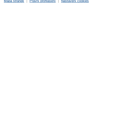
Mapa stránek
|
Právní prohlášení
|
Nastavení cookies