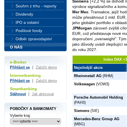
Siemens
(+2,2 %) se dohodl na
Souhrn z trhu - reporty
výrobce signalizačního a komu
Mer Mec
. Transakce, jejíž h
Dividendy
může přesáhnout 1 mld. EUR, 
IPO a ostatní
jeho globální portfolio v oblast
JPMorgan
zároveń zvýšili cí
Podílové fondy
EUR, což představuje nové max
doporučení „overweight". Tým
Odběr zpravodajství
jako důvody uvádí zlepšující s
O NÁS
do roku 2027.
Index DAX +1
e-Broker
Přihlásit se
|
Založit demo
Nejsilnější akcie
Internetbanking
Rheinmetall AG
(RHM)
Přihlásit se
|
Založit demo
Volkswagen
(VOW3)
Smartbanking
Stáhnout
|
Jak aktivovat
Porsche Automobil Holding
(PAH3)
POBOČKY A BANKOMATY
Siemens
(SIE)
Vyberte kraj:
Mercedes-Benz Group AG
(MBG)