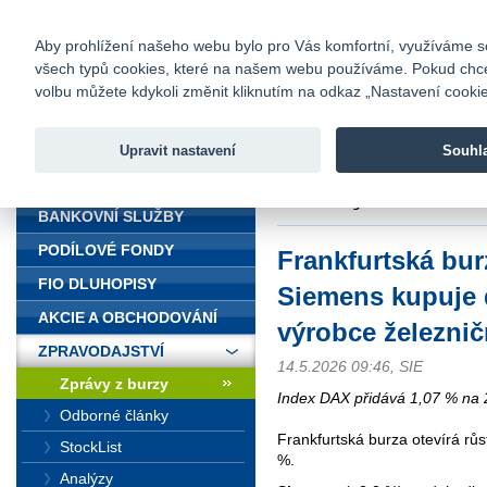
fio@fio.cz
Infomail:
Kontakty
|
Ceník
|
Kariéra
|
Na
Aby prohlížení našeho webu bylo pro Vás komfortní, využíváme sou
všech typů cookies, které na našem webu používáme. Pokud chcete 
Fio banka
volbu můžete kdykoli změnit kliknutím na odkaz „Nastavení cookies
Fio banka j
zprostředko
Upravit nastavení
Souhl
ÚVOD
Úvod
>
Zpravodajství
>
Zprávy z b
železniční signalizace
BANKOVNÍ SLUŽBY
PODÍLOVÉ FONDY
Frankfurtská bur
FIO DLUHOPISY
Siemens kupuje d
AKCIE A OBCHODOVÁNÍ
výrobce železnič
ZPRAVODAJSTVÍ
14.5.2026 09:46, SIE
Zprávy z burzy
Index DAX přidává 1,07 % na 
Odborné články
Frankfurtská burza otevírá rů
StockList
%.
Analýzy