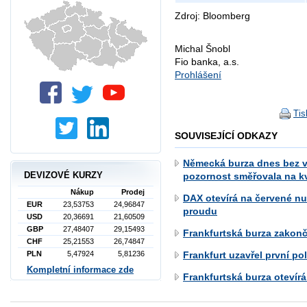
Zdroj: Bloomberg
Michal Šnobl
Fio banka, a.s.
Prohlášení
Tis
SOUVISEJÍCÍ ODKAZY
Německá burza dnes bez v
DEVIZOVÉ KURZY
pozornost směřovala na kv
Nákup
Prodej
DAX otevírá na červené nu
EUR
23,53753
24,96847
proudu
USD
20,36691
21,60509
GBP
27,48407
29,15493
Frankfurtská burza zakonč
CHF
25,21553
26,74847
Frankfurt uzavřel první po
PLN
5,47924
5,81236
Kompletní informace zde
Frankfurtská burza otevírá