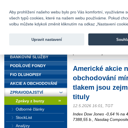
fio@fio.cz
Infomail:
Kontakty
|
Ceník
|
Kariéra
|
Na
Aby prohlížení našeho webu bylo pro Vás komfortní, využíváme sou
všech typů cookies, které na našem webu používáme. Pokud chcete 
Fio banka
volbu můžete kdykoli změnit kliknutím na odkaz „Nastavení cookies
Fio banka j
zprostředko
Upravit nastavení
Souhl
ÚVOD
Úvod
>
Zpravodajství
>
Zprávy z b
polovodičové tituly
BANKOVNÍ SLUŽBY
PODÍLOVÉ FONDY
Americké akcie n
FIO DLUHOPISY
obchodování mír
AKCIE A OBCHODOVÁNÍ
tlakem jsou zej
ZPRAVODAJSTVÍ
tituly
Zprávy z burzy
12.5.2026 16:01, TGT
Odborné články
Index Dow Jones -0,64 % na 4
StockList
7388,55 b., Nasdaq Composite
Analýzy