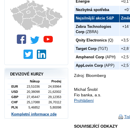
Energie
+0,1
Nezbytná spotřeba
+0
Nejsilnější akcie S&P
Změ
Zebra Technologies
+14
Corp
(ZBRA)
Qnity Electronics
(Q)
+3,5
Target Corp
(TGT)
+2,8
Amphenol Corp
(APH)
+2,5
AppLovin Corp
(APP)
+2,5
DEVIZOVÉ KURZY
Zdroj: Bloomberg
Nákup
Prodej
EUR
23,51036
24,93964
Michal Šnobl
USD
20,38098
21,62002
Fio banka, a.s.
GBP
27,45447
29,12353
Prohlášení
CHF
25,17088
26,70112
PLN
5,46852
5,80098
Kompletní informace zde
Tis
SOUVISEJÍCÍ ODKAZY