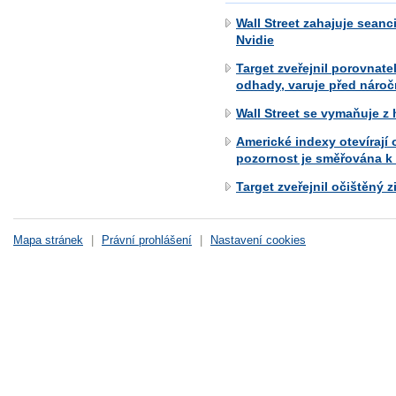
Wall Street zahajuje seanc
Nvidie
Target zveřejnil porovnate
odhady, varuje před náro
Wall Street se vymaňuje z 
Americké indexy otevírají
pozornost je směřována k 
Target zveřejnil očištěný 
Mapa stránek
|
Právní prohlášení
|
Nastavení cookies