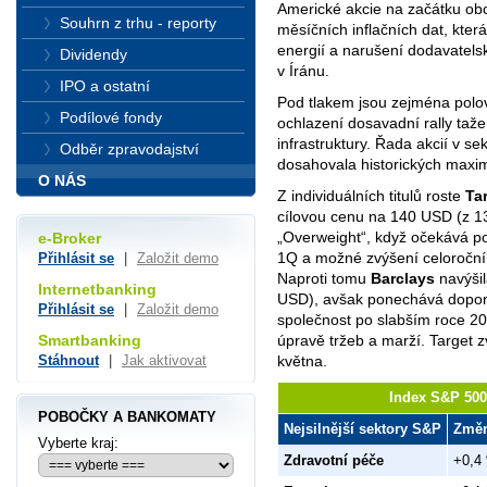
Americké akcie na začátku ob
Souhrn z trhu - reporty
měsíčních inflačních dat, kte
energií a narušení dodavatelsk
Dividendy
v Íránu.
IPO a ostatní
Pod tlakem jsou zejména polov
Podílové fondy
ochlazení dosavadní rally taž
infrastruktury. Řada akcií v s
Odběr zpravodajství
dosahovala historických maxi
O NÁS
Z individuálních titulů roste
Ta
cílovou cenu na 140 USD (z 
„Overweight“, když očekává po
e-Broker
1Q a možné zvýšení celoroční
Přihlásit se
|
Založit demo
Naproti tomu
Barclays
navýšil
Internetbanking
USD), avšak ponechává dopor
Přihlásit se
|
Založit demo
společnost po slabším roce 20
úpravě tržeb a marží. Target 
Smartbanking
května.
Stáhnout
|
Jak aktivovat
Index S&P 500 
POBOČKY A BANKOMATY
Nejsilnější sektory S&P
Změ
Vyberte kraj:
Zdravotní péče
+0,4