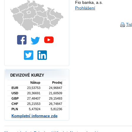
Fio banka, a.s.
Prohlášení
Tis
DEVIZOVÉ KURZY
Nákup
Prodej
EUR
23,53753
24,96847
USD
20,36691
21,60509
GBP
27,48407
29,15493
CHF
25,21553
26,74847
PLN
5,47924
5,81236
Kompletní informace zde