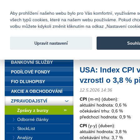
fio@fio.cz
Infomail:
Kontakty
|
Ceník
|
Kariéra
|
Na
Aby prohlížení našeho webu bylo pro Vás komfortní, využíváme sou
všech typů cookies, které na našem webu používáme. Pokud chcete 
Fio banka
volbu můžete kdykoli změnit kliknutím na odkaz „Nastavení cookies
Fio banka j
zprostředko
Upravit nastavení
Souhl
ÚVOD
Úvod
>
Zpravodajství
>
Zprávy z b
BANKOVNÍ SLUŽBY
USA: Index CPI 
PODÍLOVÉ FONDY
vzrostl o 3,8 % p
FIO DLUHOPISY
12.5.2026 14:36
AKCIE A OBCHODOVÁNÍ
CPI
(m-m) (duben):
ZPRAVODAJSTVÍ
aktuální hodnota: 0,6 %
Zprávy z burzy
očekávání trhu: 0,6 %
předchozí hodnota: 0,9 %
Odborné články
CPI
(y-y) (duben):
StockList
aktuální hodnota: 3,8 %
Analýzy
očekávání trhu: 3,7 %