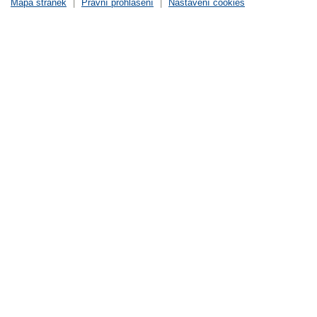
Mapa stránek
|
Právní prohlášení
|
Nastavení cookies