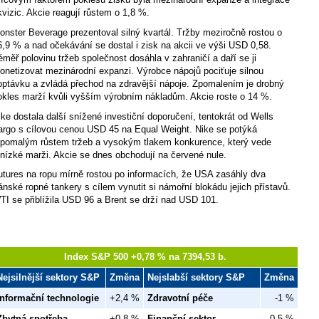
kvizic. Akcie reagují růstem o 1,8 %.
onster Beverage prezentoval silný kvartál. Tržby meziročně rostou o
6,9 % a nad očekávání se dostal i zisk na akcii ve výši USD 0,58.
éměř polovinu tržeb společnost dosáhla v zahraničí a daří se ji
onetizovat mezinárodní expanzi. Výrobce nápojů pociťuje silnou
optávku a zvládá přechod na zdravější nápoje. Zpomalením je drobný
okles marží kvůli vyšším výrobním nákladům. Akcie roste o 14 %.
ike dostala další snížené investiční doporučení, tentokrát od Wells
argo s cílovou cenou USD 45 na Equal Weight. Nike se potýká
 pomalým růstem tržeb a vysokým tlakem konkurence, který vede
 nízké marži. Akcie se dnes obchodují na červené nule.
utures na ropu mírně rostou po informacích, že USA zasáhly dva
ránské ropné tankery s cílem vynutit si námořní blokádu jejich přístavů.
TI se přiblížila USD 96 a Brent se drží nad USD 101.
Index S&P 500 +0,78 % na 7394,53 b.
Nejsilnější sektory S&P
Změna
Nejslabší sektory S&P
Změna
Informační technologie
+2,4 %
Zdravotní péče
-1 %
Zbytná spotřeba
+0,8 %
Finanční sektor
-0,5 %