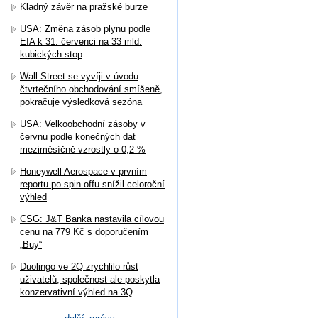
Kladný závěr na pražské burze
USA: Změna zásob plynu podle
EIA k 31. červenci na 33 mld.
kubických stop
Wall Street se vyvíji v úvodu
čtvrtečního obchodování smíšeně,
pokračuje výsledková sezóna
USA: Velkoobchodní zásoby v
červnu podle konečných dat
meziměsíčně vzrostly o 0,2 %
Honeywell Aerospace v prvním
reportu po spin-offu snížil celoroční
výhled
CSG: J&T Banka nastavila cílovou
cenu na 779 Kč s doporučením
„Buy“
Duolingo ve 2Q zrychlilo růst
uživatelů, společnost ale poskytla
konzervativní výhled na 3Q