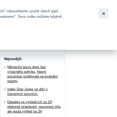
Bezpečnost
Česky
|
English
ím" odsouhlasíte využití všech typů
nastavení". Svou volbu můžete kdykoli
tků a
Nejnovější:
Německá burza dnes bez
výrazného pohybu, hlavní
pozornost směřovala na kvartální
reporty
Index Dow Jones se drží v
červených úrovních.
Datadog ve výsledcích za 2Q
překonal očekávání, pozornost trhu
ale poutá výhled na 2H