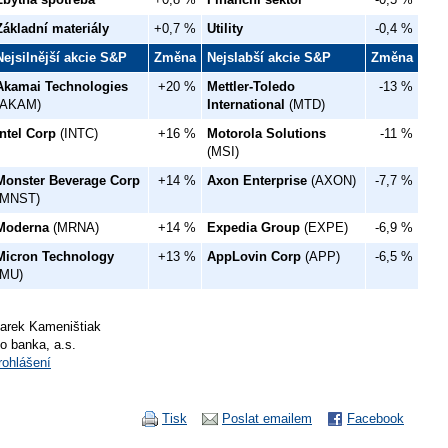
Základní materiály
+0,7 %
Utility
-0,4 %
Nejsilnější akcie S&P
Změna
Nejslabší akcie S&P
Změna
Akamai Technologies
+20 %
Mettler-Toledo
-13 %
(AKAM)
International
(MTD)
Intel Corp
(INTC)
+16 %
Motorola Solutions
-11 %
(MSI)
Monster Beverage Corp
+14 %
Axon Enterprise
(AXON)
-7,7 %
(MNST)
Moderna
(MRNA)
+14 %
Expedia Group
(EXPE)
-6,9 %
Micron Technology
+13 %
AppLovin Corp
(APP)
-6,5 %
(MU)
arek Kameništiak
io banka, a.s.
rohlášení
Tisk
Poslat emailem
Facebook