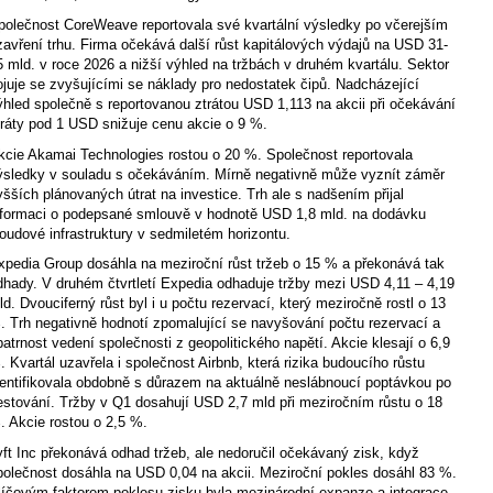
polečnost CoreWeave reportovala své kvartální výsledky po včerejším
zavření trhu. Firma očekává další růst kapitálových výdajů na USD 31-
5 mld. v roce 2026 a nižší výhled na tržbách v druhém kvartálu. Sektor
ojuje se zvyšujícími se náklady pro nedostatek čipů. Nadcházející
ýhled společně s reportovanou ztrátou USD 1,113 na akcii při očekávání
tráty pod 1 USD snižuje cenu akcie o 9 %.
kcie Akamai Technologies rostou o 20 %. Společnost reportovala
ýsledky v souladu s očekáváním. Mírně negativně může vyznít záměr
yšších plánovaných útrat na investice. Trh ale s nadšením přijal
nformaci o podepsané smlouvě v hodnotě USD 1,8 mld. na dodávku
loudové infrastruktury v sedmiletém horizontu.
xpedia Group dosáhla na meziroční růst tržeb o 15 % a překonává tak
dhady. V druhém čtvrtletí Expedia odhaduje tržby mezi USD 4,11 – 4,19
ld. Dvouciferný růst byl i u počtu rezervací, který meziročně rostl o 13
. Trh negativně hodnotí zpomalující se navyšování počtu rezervací a
patrnost vedení společnosti z geopolitického napětí. Akcie klesají o 6,9
. Kvartál uzavřela i společnost Airbnb, která rizika budoucího růstu
dentifikovala obdobně s důrazem na aktuálně neslábnoucí poptávkou po
estování. Tržby v Q1 dosahují USD 2,7 mld při meziročním růstu o 18
. Akcie rostou o 2,5 %.
yft Inc překonává odhad tržeb, ale nedoručil očekávaný zisk, když
polečnost dosáhla na USD 0,04 na akcii. Meziroční pokles dosáhl 83 %.
líčovým faktorem poklesu zisku byla mezinárodní expanze a integrace