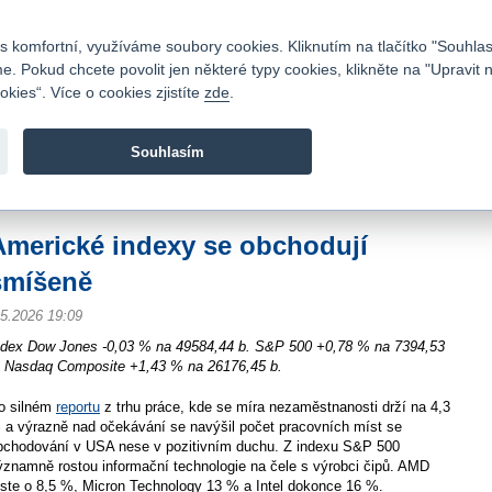
Kontakty
|
Ceník
|
Kariéra
|
Napište nám
|
Časté dotazy
|
Vztahy s investory
|
 komfortní, využíváme soubory cookies. Kliknutím na tlačítko "Souhlas
 Pokud chcete povolit jen některé typy cookies, klikněte na "Upravit 
kies“. Více o cookies zjistíte
zde
.
Fio banka je moderní česká banka. Poskytuje účty bez popla
zprostředkovává investice do cenných papírů.
Souhlasím
vod
>
Zpravodajství
>
Zprávy z burzy
>
Americké indexy se obchodují smíšeně
Americké indexy se obchodují
smíšeně
.5.2026 19:09
ndex Dow Jones -0,03 % na 49584,44 b. S&P 500 +0,78 % na 7394,53
. Nasdaq Composite +1,43 % na 26176,45 b.
o silném
reportu
z trhu práce, kde se míra nezaměstnanosti drží na 4,3
 a výrazně nad očekávání se navýšil počet pracovních míst se
bchodování v USA nese v pozitivním duchu. Z indexu S&P 500
ýznamně rostou informační technologie na čele s výrobci čipů. AMD
oste o 8,5 %, Micron Technology 13 % a Intel dokonce 16 %.