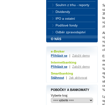
Souhrn z trhu - reporty
S
u
Dividendy
3
b
IPO a ostatní
v
Podílové fondy
z
Odběr zpravodajství
A
v
O NÁS
v
i
c
e-Broker
Přihlásit se
|
Založit demo
E
o
Internetbanking
m
Přihlásit se
|
Založit demo
%
o
Smartbanking
%
Stáhnout
|
Jak aktivovat
i
c
POBOČKY A BANKOMATY
%
Vyberte kraj:
L
s
K