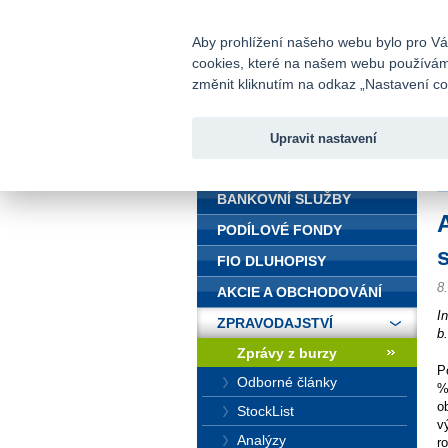
fio@fio.cz
Infomail:
Aby prohlížení našeho webu bylo pro Vás
cookies, které na našem webu používáme.
Fio banka
změnit kliknutím na odkaz „Nastavení coo
Upravit nastavení
ÚVOD
Ú
BANKOVNÍ SLUŽBY
PODÍLOVÉ FONDY
FIO DLUHOPISY
8
AKCIE A OBCHODOVÁNÍ
I
ZPRAVODAJSTVÍ
b
Zprávy z burzy
P
Odborné články
%
o
StockList
v
Analýzy
r