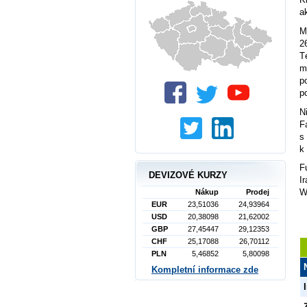
a
M
2
T
m
p
p
N
F
s
k
F
DEVIZOVÉ KURZY
I
W
Nákup
Prodej
EUR
23,51036
24,93964
USD
20,38098
21,62002
GBP
27,45447
29,12353
CHF
25,17088
26,70112
PLN
5,46852
5,80098
Kompletní informace zde