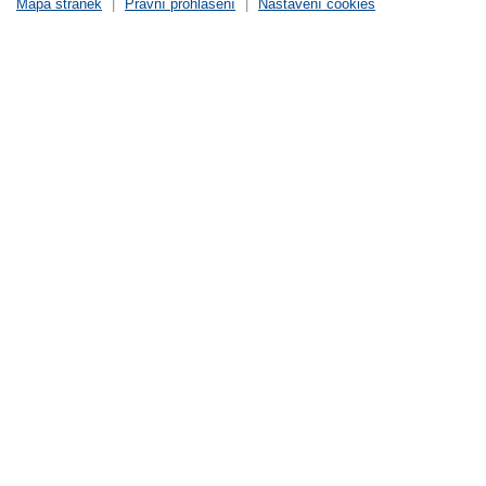
Mapa stránek
|
Právní prohlášení
|
Nastavení cookies