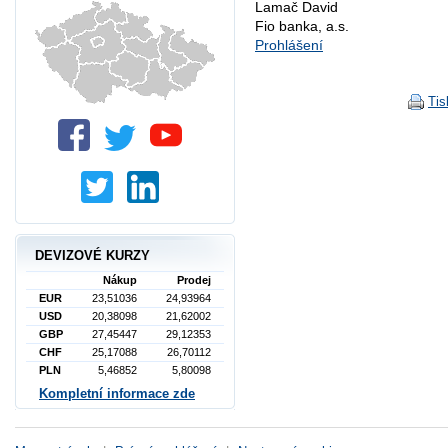
Lamač David
Fio banka, a.s.
Prohlášení
Tis
DEVIZOVÉ KURZY
Nákup
Prodej
EUR
23,51036
24,93964
USD
20,38098
21,62002
GBP
27,45447
29,12353
CHF
25,17088
26,70112
PLN
5,46852
5,80098
Kompletní informace zde