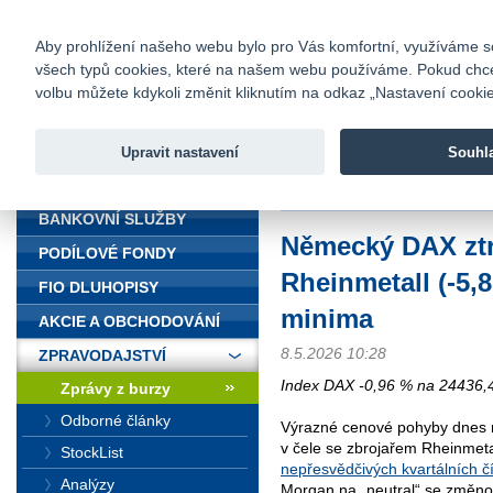
fio@fio.cz
Infomail:
Kontakty
|
Ceník
|
Kariéra
|
Na
Aby prohlížení našeho webu bylo pro Vás komfortní, využíváme sou
všech typů cookies, které na našem webu používáme. Pokud chcete 
Fio banka
volbu můžete kdykoli změnit kliknutím na odkaz „Nastavení cookies
Fio banka j
zprostředko
Upravit nastavení
Souhl
ÚVOD
Úvod
>
Zpravodajství
>
Zprávy z b
BANKOVNÍ SLUŽBY
Německý DAX ztr
PODÍLOVÉ FONDY
Rheinmetall (-5,8
FIO DLUHOPISY
minima
AKCIE A OBCHODOVÁNÍ
8.5.2026 10:28
ZPRAVODAJSTVÍ
Index DAX -0,96 % na 24436,4
Zprávy z burzy
Odborné články
Výrazné cenové pohyby dnes regi
v čele se zbrojařem Rheinmeta
StockList
nepřesvědčivých kvartálních č
Analýzy
Morgan na „neutral“ se změno