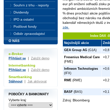
eur při snížení odhadů zisku p
Souhrn z trhu - reporty
neplnění ambiciózních firemní
Dividendy
% dnes prochází akcie pojišťov
obchodují bez nároku na divid
IPO a ostatní
kalendář německých titulů z 
Podílové fondy
zde.
Odběr zpravodajství
Index DAX -0
O NÁS
Nejsilnější akcie
Změ
GEA Group AG
(G1A)
+0,8
e-Broker
Fresenius Medical Care
+0,7
Přihlásit se
|
Založit demo
(FME)
Internetbanking
Infineon Technologies
+0,6
Přihlásit se
|
Založit demo
(IFX)
Smartbanking
RWE
(RWE)
+0,2
Stáhnout
|
Jak aktivovat
BASF
(BAS)
+0,1
POBOČKY A BANKOMATY
Zdroj: Bloomberg
Vyberte kraj: