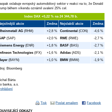
aopak oslabuje evropský automobilový sektor v reakci na to, že Donald
rump během víkendu oznámil uvalení 25% cel.
Index DAX +0,22 % na 24 344,78 b.
Nejsilnější akcie
Změna
Nejslabší akcie
Změna
Rheinmetall AG
(RHM)
+2,8 %
Continental
(CON)
-4,6 %
SAP
(SAP)
+2,0 %
RWE
(RWE)
-2,7 %
Siemens Energy
(ENR)
+1,8 %
BASF
(BAS)
-2,7 %
Infineon Technologies
(IFX)
+1,6 %
Adidas
(ADS)
-2,1 %
Bayer
(BAYN)
+1,0 %
BMW
(BMW)
-1,9 %
droj: Bloomberg
ichal Bárta
io banka, a.s.
rohlášení
Tisk
Poslat emailem
Facebook
OUVISEJÍCÍ ODKAZY