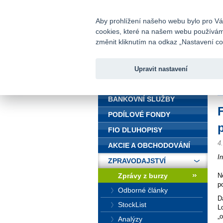
fio@fio.cz
Infomail:
Aby prohlížení našeho webu bylo pro Vás
cookies, které na našem webu používáme.
Fio banka
změnit kliknutím na odkaz „Nastavení coo
Upravit nastavení
ÚVOD
Ú
BANKOVNÍ SLUŽBY
PODÍLOVÉ FONDY
FIO DLUHOPISY
4
AKCIE A OBCHODOVÁNÍ
I
ZPRAVODAJSTVÍ
Zprávy z burzy
N
po
Odborné články
D
StockList
L
„
Analýzy