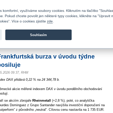
Kontakty
|
Ceník
|
Kariéra
|
Napište nám
|
Časté dotazy
|
Vztahy s investory
|
 komfortní, využíváme soubory cookies. Kliknutím na tlačítko "Souhlas
 Pokud chcete povolit jen některé typy cookies, klikněte na "Upravit 
kies“. Více o cookies zjistíte
zde
.
Fio banka je moderní česká banka. Poskytuje účty bez popla
zprostředkovává investice do cenných papírů.
Souhlasím
vod
>
Zpravodajství
>
Zprávy z burzy
>
Frankfurtská burza v úvodu týdne posilu
Frankfurtská burza v úvodu týdne
posiluje
.5.2026 09:37, RHM
ndex DAX přidává 0,22 % na 24 344,78 b.
ěmecké akcie měřené indexem DAX v úvodu pondělního obchodování
silují.
aří se akciím zbrojaře
Rheinmetall
(+2,8 %), poté, co analytička
ourdes Dominguez z Grupo Santander navýšila investiční doporučení na
outperform“ z původního „neutral“. Cílovou cenu nastavila na 1 735 EUR.