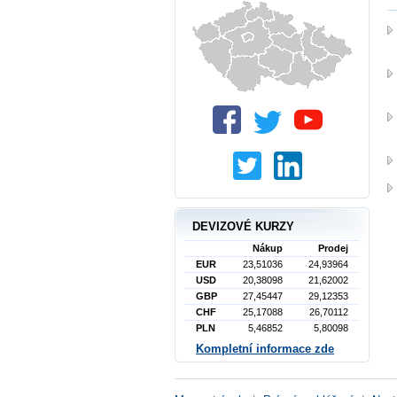
DEVIZOVÉ KURZY
Nákup
Prodej
EUR
23,51036
24,93964
USD
20,38098
21,62002
GBP
27,45447
29,12353
CHF
25,17088
26,70112
PLN
5,46852
5,80098
Kompletní informace zde