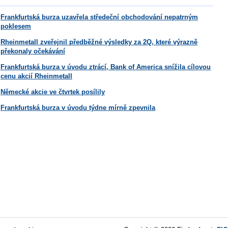
Frankfurtská burza uzavřela středeční obchodování nepatrným
poklesem
Rheinmetall zveřejnil předběžné výsledky za 2Q, které výrazně
překonaly očekávání
Frankfurtská burza v úvodu ztrácí, Bank of America snížila cílovou
cenu akcií Rheinmetall
Německé akcie ve čtvrtek posílily
Frankfurtská burza v úvodu týdne mírně zpevnila