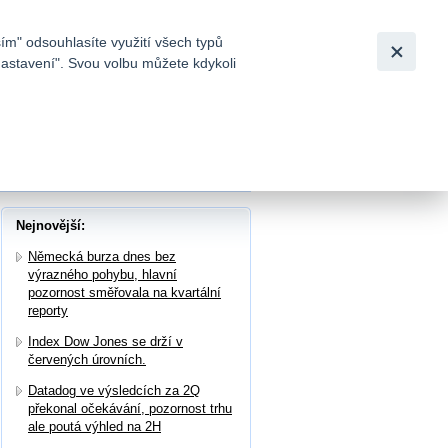
Bezpečnost
Česky
|
English
ím" odsouhlasíte využití všech typů
nastavení". Svou volbu můžete kdykoli
tků a
je
Nejnovější:
Německá burza dnes bez
výrazného pohybu, hlavní
pozornost směřovala na kvartální
reporty
Index Dow Jones se drží v
červených úrovních.
Datadog ve výsledcích za 2Q
překonal očekávání, pozornost trhu
ale poutá výhled na 2H