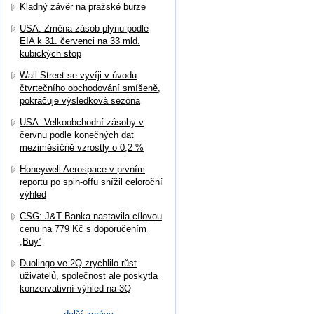
Kladný závěr na pražské burze
USA: Změna zásob plynu podle
EIA k 31. červenci na 33 mld.
kubických stop
Wall Street se vyvíji v úvodu
čtvrtečního obchodování smíšeně,
pokračuje výsledková sezóna
USA: Velkoobchodní zásoby v
červnu podle konečných dat
meziměsíčně vzrostly o 0,2 %
Honeywell Aerospace v prvním
reportu po spin-offu snížil celoroční
výhled
CSG: J&T Banka nastavila cílovou
cenu na 779 Kč s doporučením
„Buy“
Duolingo ve 2Q zrychlilo růst
uživatelů, společnost ale poskytla
konzervativní výhled na 3Q