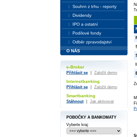
N
Souhrn z trhu - reporty
T
Dividendy
IPO a ostatní
Podílové fondy
Odběr zpravodajství
O NÁS
e-Broker
Přihlásit se
|
Založit demo
Internetbanking
Z
Přihlásit se
|
Založit demo
Smartbanking
M
Stáhnout
|
Jak aktivovat
F
P
POBOČKY A BANKOMATY
Vyberte kraj:
S