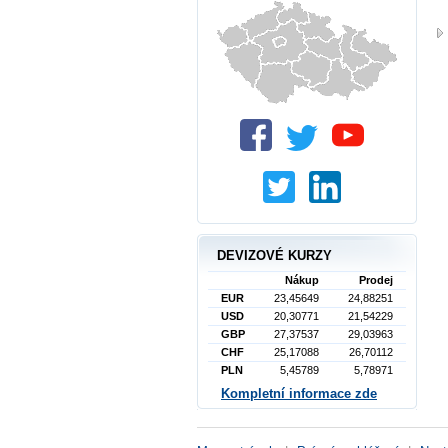
DEVIZOVÉ KURZY
Nákup
Prodej
EUR
23,45649
24,88251
USD
20,30771
21,54229
GBP
27,37537
29,03963
CHF
25,17088
26,70112
PLN
5,45789
5,78971
Kompletní informace zde