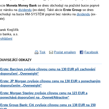
kcie
Moneta Money Bank
se dnes obchodují na pražské burze poprvé
ez nároku na
dividendu
(ex-date). Také akcie
Erste Group
se dnes
bchodují na burze RM-SYSTÉM poprvé bez nároku na
dividendu
(ex-
ate).
arek Krejčiřík
io banka, a.s.
rohlášení
Tisk
Poslat emailem
Facebook
OUVISEJÍCÍ ODKAZY
Erste: Barclays zvyšuje cílovou cenu na 130 EUR při zachování
doporučení „Overweight“
Erste: JP Morgan zvyšuje cílovou cenu na 130 EUR s ponechaným
doporučením „Overweight“
Erste: Morgan Stanley zvyšuje cílovou cenu na 123 EUR a
ponechává doporučení na „Overwt/Attractive“
Erste Group Bank: Citi zvyšuje cílovou cenu ze 138 EUR na 150