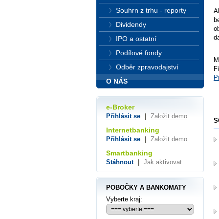
Souhrn z trhu - reporty
A
b
Dividendy
o
d
IPO a ostatní
Podílové fondy
M
Odběr zpravodajství
F
P
O NÁS
e-Broker
Přihlásit se
|
Založit demo
S
Internetbanking
Přihlásit se
|
Založit demo
Smartbanking
Stáhnout
|
Jak aktivovat
POBOČKY A BANKOMATY
Vyberte kraj: