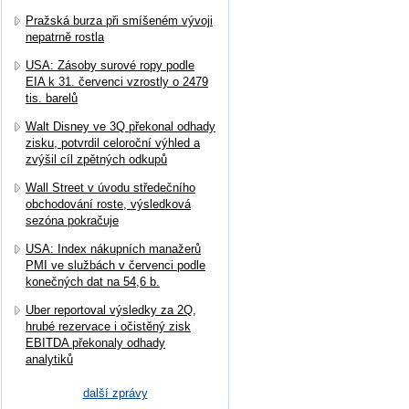
Pražská burza při smíšeném vývoji
nepatrně rostla
USA: Zásoby surové ropy podle
EIA k 31. červenci vzrostly o 2479
tis. barelů
Walt Disney ve 3Q překonal odhady
zisku, potvrdil celoroční výhled a
zvýšil cíl zpětných odkupů
Wall Street v úvodu středečního
obchodování roste, výsledková
sezóna pokračuje
USA: Index nákupních manažerů
PMI ve službách v červenci podle
konečných dat na 54,6 b.
Uber reportoval výsledky za 2Q,
hrubé rezervace i očistěný zisk
EBITDA překonaly odhady
analytiků
další zprávy