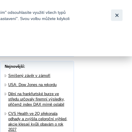
Bezpečnost
Česky
|
English
ím" odsouhlasíte využití všech typů
nastavení". Svou volbu můžete kdykoli
tků a
lesá
Nejnovější:
Smíšený závěr v zámoří
USA: Dow Jones na rekordu
Dění na frankfurtské burze ve
středu určovaly firemní výsledky,
přičemž index DAX mírně oslabil
CVS Health ve 2Q překonala
odhady a zvýšila celoroční výhled,
akcie klesají kvůli obavám o rok
2027