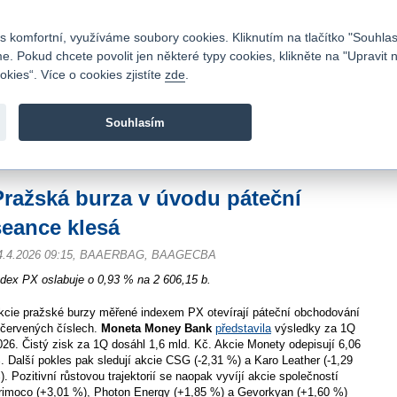
Kontakty
|
Ceník
|
Kariéra
|
Napište nám
|
Časté dotazy
|
Vztahy s investory
|
 komfortní, využíváme soubory cookies. Kliknutím na tlačítko "Souhlas
 Pokud chcete povolit jen některé typy cookies, klikněte na "Upravit 
kies“. Více o cookies zjistíte
zde
.
Fio banka je moderní česká banka. Poskytuje účty bez popla
zprostředkovává investice do cenných papírů.
Souhlasím
vod
>
Zpravodajství
>
Zprávy z burzy
>
Pražská burza v úvodu páteční seance k
Pražská burza v úvodu páteční
seance klesá
4.4.2026 09:15, BAAERBAG, BAAGECBA
ndex PX oslabuje o 0,93 % na 2 606,15 b.
kcie pražské burzy měřené indexem PX otevírají páteční obchodování
 červených číslech.
Moneta Money Bank
představila
výsledky za 1Q
026. Čistý zisk za 1Q dosáhl 1,6 mld. Kč. Akcie Monety odepisují 6,06
. Další pokles pak sledují akcie CSG (-2,31 %) a Karo Leather (-1,29
). Pozitivní růstovou trajektorií se naopak vyvíjí akcie společností
rimoco (+3,01 %), Photon Energy (+1,85 %) a Gevorkyan (+1,60 %)