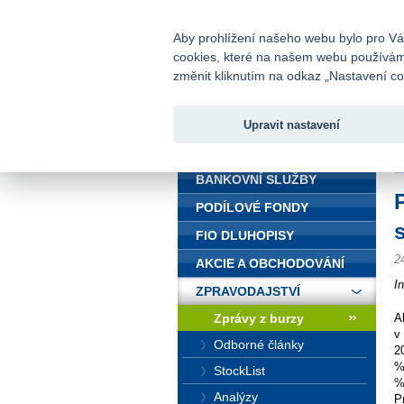
fio@fio.cz
Infomail:
Aby prohlížení našeho webu bylo pro Vás
cookies, které na našem webu používáme.
Fio banka
změnit kliknutím na odkaz „Nastavení coo
Upravit nastavení
ÚVOD
Ú
BANKOVNÍ SLUŽBY
PODÍLOVÉ FONDY
FIO DLUHOPISY
2
AKCIE A OBCHODOVÁNÍ
I
ZPRAVODAJSTVÍ
Zprávy z burzy
A
v
Odborné články
2
%
StockList
%
Analýzy
P