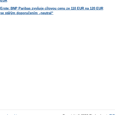
EUR
Erste: BNP Paribas zvyšuje cílovou cenu ze 110 EUR na 120 EUR
se stálým doporučením „neutral“