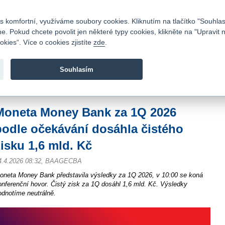
Kontakty
|
Ceník
|
Kariéra
|
Napište nám
|
Časté dotazy
|
Vztahy s investory
|
 komfortní, využíváme soubory cookies. Kliknutím na tlačítko "Souhlas
 Pokud chcete povolit jen některé typy cookies, klikněte na "Upravit 
kies“. Více o cookies zjistíte
zde
.
Fio banka je moderní česká banka. Poskytuje účty bez popla
zprostředkovává investice do cenných papírů.
Souhlasím
vod
>
Zpravodajství
>
Zprávy z burzy
>
Moneta Money Bank za 1Q 2026 podle oče
Moneta Money Bank za 1Q 2026
podle očekávání dosáhla čistého
zisku 1,6 mld. Kč
4.4.2026 08:32, BAAGECBA
oneta Money Bank představila výsledky za 1Q 2026, v 10:00 se koná
onferenční hovor. Čistý zisk za 1Q dosáhl 1,6 mld. Kč. Výsledky
odnotíme neutrálně.