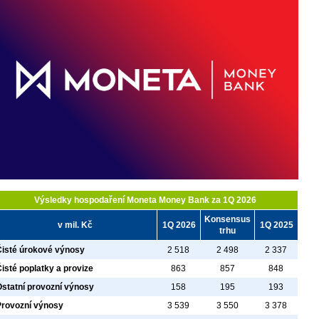
Výsledky hospodaření Moneta Money Bank za 1Q 2026
Konsensus
v mil. Kč
1Q 2026
1Q 2025
trhu
Čisté úrokové výnosy
2 518
2 498
2 337
isté poplatky a provize
863
857
848
statní provozní výnosy
158
195
193
Provozní výnosy
3 539
3 550
3 378