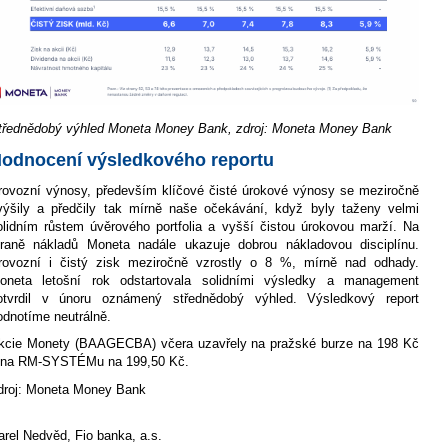
třednědobý výhled Moneta Money Bank, zdroj: Moneta Money Bank
odnocení výsledkového reportu
rovozní výnosy, především klíčové čisté úrokové výnosy se meziročně
výšily a předčily tak mírně naše očekávání, když byly taženy velmi
olidním růstem úvěrového portfolia a vyšší čistou úrokovou marží. Na
traně nákladů Moneta nadále ukazuje dobrou nákladovou disciplínu.
rovozní i čistý zisk meziročně vzrostly o 8 %, mírně nad odhady.
oneta letošní rok odstartovala solidními výsledky a management
otvrdil v únoru oznámený střednědobý výhled. Výsledkový report
odnotíme neutrálně.
kcie Monety (BAAGECBA) včera uzavřely na pražské burze na 198 Kč
 na RM-SYSTÉMu na 199,50 Kč.
droj: Moneta Money Bank
arel Nedvěd, Fio banka, a.s.