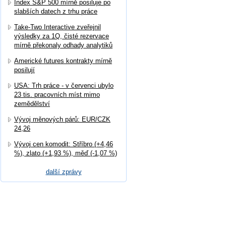
Index S&P 500 mírně posiluje po
slabších datech z trhu práce
Take-Two Interactive zveřejnil
výsledky za 1Q, čisté rezervace
mírně překonaly odhady analytiků
Americké futures kontrakty mírně
posilují
USA: Trh práce - v červenci ubylo
23 tis. pracovních míst mimo
zemědělství
Vývoj měnových párů: EUR/CZK
24,26
Vývoj cen komodit: Stříbro (+4,46
%), zlato (+1,93 %), měď (-1,07 %)
další zprávy