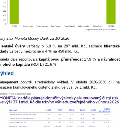
istý zisk Moneta Money Bank za 1Q 2026
lientské úvěry
vzrostly o 6,8 % na 297 mld. Kč, zatímco
klientské
klady
vzrostly meziročně o 4 % na 450 mld. Kč.
oneta dále reportovala
kapitálovou přiměřenost
17,9 %
a návratnost
motného kapitálu
(ROTE) 21,6 %.
ýhled
anagement potvrdil střednědobý výhled. V období 2026-2030 cílí na
osažení kumulovaného čistého zisku ve výši 37,1 mld. Kč.