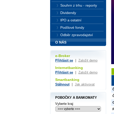
Souhrn z trhu - reporty
Dividendy
IPO a ostatní
Podílové fondy
Odběr zpravodajství
O NÁS
e-Broker
Přihlásit se
|
Založit demo
Internetbanking
Přihlásit se
|
Založit demo
Smartbanking
Stáhnout
|
Jak aktivovat
Č
POBOČKY A BANKOMATY
O
Vyberte kraj: