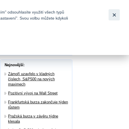
Bezpečnost
Česky
|
English
ím" odsouhlasíte využití všech typů
nastavení". Svou volbu můžete kdykoli
tků a
kávání dosáhla čistého zisku 1,6 mld. Kč
Nejnovější:
Zámoří uzavřelo v kladných
číslech, S&P500 na nových
maximech
Pozitivní vývoj na Wall Street
Frankfurtská burza zakončuje týden
růstem
Pražská burza v závěru týdne
klesala