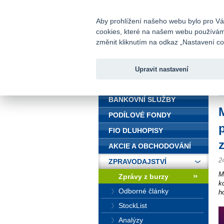
fio@fio.cz
Infomail:
Aby prohlížení našeho webu bylo pro Vás
cookies, které na našem webu používáme.
Fio banka
změnit kliknutím na odkaz „Nastavení coo
Upravit nastavení
ÚVOD
Ú
BANKOVNÍ SLUŽBY
PODÍLOVÉ FONDY
FIO DLUHOPISY
AKCIE A OBCHODOVÁNÍ
2
ZPRAVODAJSTVÍ
M
Zprávy z burzy
k
Odborné články
h
StockList
Analýzy