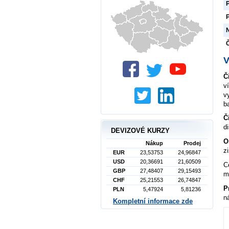
P
N
Č
V
Č
v
v
b
Č
d
DEVIZOVÉ KURZY
O
Nákup
Prodej
z
EUR
23,53753
24,96847
USD
20,36691
21,60509
C
GBP
27,48407
29,15493
m
CHF
25,21553
26,74847
P
PLN
5,47924
5,81236
n
Kompletní informace zde