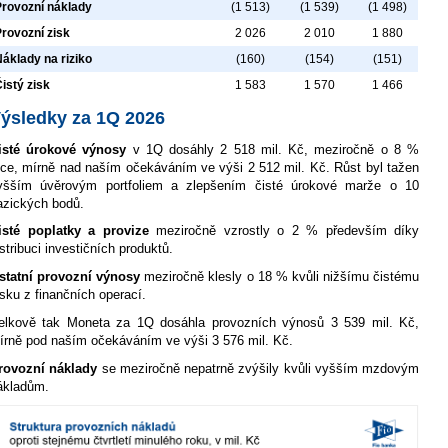
Provozní náklady
(1 513)
(1 539)
(1 498)
rovozní zisk
2 026
2 010
1 880
áklady na riziko
(160)
(154)
(151)
istý zisk
1 583
1 570
1 466
ýsledky za 1Q 2026
isté úrokové výnosy
v 1Q dosáhly 2 518 mil. Kč, meziročně o 8 %
íce, mírně nad naším očekáváním ve výši 2 512 mil. Kč. Růst byl tažen
yšším úvěrovým portfoliem a zlepšením čisté úrokové marže o 10
azických bodů.
isté poplatky a provize
meziročně vzrostly o 2 % především díky
istribuci investičních produktů.
statní provozní výnosy
meziročně klesly o 18 % kvůli nižšímu čistému
isku z finančních operací.
elkově tak Moneta za 1Q dosáhla provozních výnosů 3 539 mil. Kč,
írně pod naším očekáváním ve výši 3 576 mil. Kč.
rovozní náklady
se meziročně nepatrně zvýšily kvůli vyšším mzdovým
ákladům.