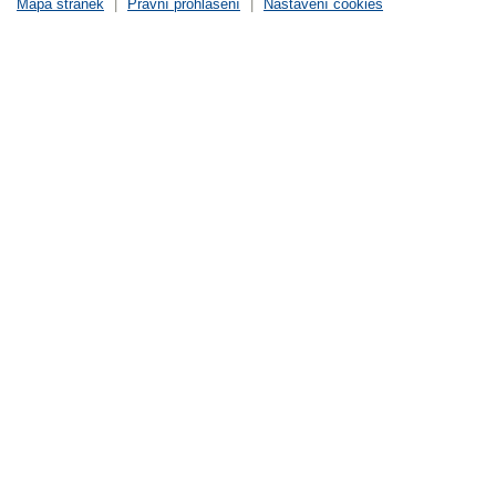
Mapa stránek
|
Právní prohlášení
|
Nastavení cookies