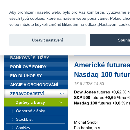
fio@fio.cz
Infomail:
Kontakty
|
Ceník
|
Kariéra
|
Na
Aby prohlížení našeho webu bylo pro Vás komfortní, využíváme sou
všech typů cookies, které na našem webu používáme. Pokud chcete 
Fio banka
volbu můžete kdykoli změnit kliknutím na odkaz „Nastavení cookies
Fio banka j
zprostředko
Upravit nastavení
Souhl
ÚVOD
Úvod
>
Zpravodajství
>
Zprávy z b
BANKOVNÍ SLUŽBY
Americké futures
PODÍLOVÉ FONDY
Nasdaq 100 futu
FIO DLUHOPISY
16.6.2025 14:53
AKCIE A OBCHODOVÁNÍ
Dow Jones
futures
+0,62 %
n
ZPRAVODAJSTVÍ
S&P 500
futures
+0,65 %
na 6
Zprávy z burzy
Nasdaq 100
futures
+0,8 %
na
Odborné články
StockList
Michal Šnobl
Analýzy
Fio banka, a.s.