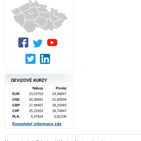
DEVIZOVÉ KURZY
Nákup
Prodej
EUR
23,53753
24,96847
USD
20,36691
21,60509
GBP
27,48407
29,15493
CHF
25,21553
26,74847
PLN
5,47924
5,81236
Kompletní informace zde